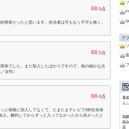
68
.5
点
F
較的簡単だったと思います。担当者は可もなく不可も無く。
ア
68
.5
点
も簡単でした。まだ加入したばかりですので、他の細かな点
上／女性）
68
.4
点
養
ト
っと保険に加入してなくて、たまたまテレビでSBI生命保
加入。解約してからずっと入ってなかったから良かったと
低
組
説