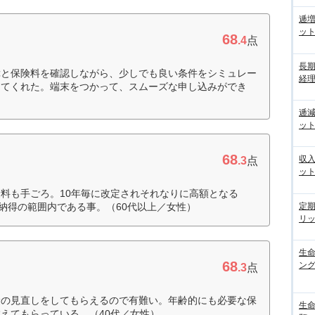
逓
ッ
68
.4
点
長
障と保険料を確認しながら、少しでも良い条件をシミュレー
経
してくれた。端末をつかって、スムーズな申し込みができ
逓
ッ
68
収
.3
点
ッ
料も手ごろ。10年毎に改定されそれなりに高額となる
定
は納得の範囲内である事。（60代以上／女性）
リ
生
68
ン
.3
点
険の見直しをしてもらえるので有難い。年齢的にも必要な保
生
えてもらっている。（40代／女性）