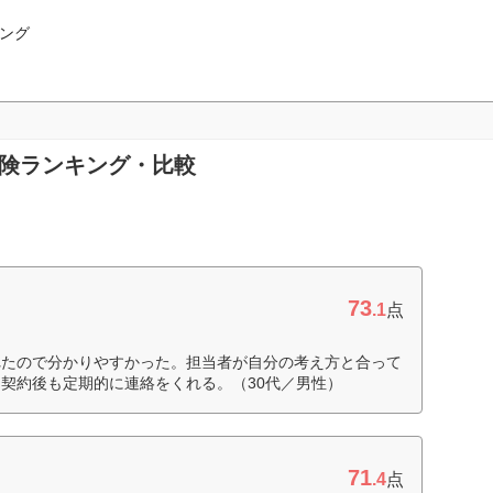
ング
保険ランキング・比較
73
.1
点
れたので分かりやすかった。担当者が自分の考え方と合って
契約後も定期的に連絡をくれる。（30代／男性）
71
.4
点