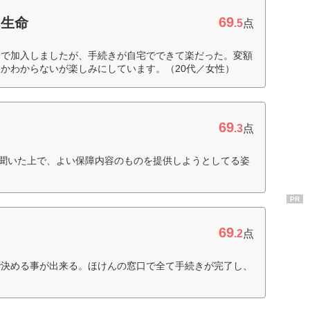
69
ん生命
.5
点
介で加入しましたが、手続きが自宅でできて楽だった。変額
かわからないが楽しみにしています。（20代／女性）
69
.3
点
り聞いた上で、よい保障内容のものを提供しようとしてる姿
PR
69
.2
点
で決める事が出来る。ほけんの窓口で全て手続きが完了し、
）