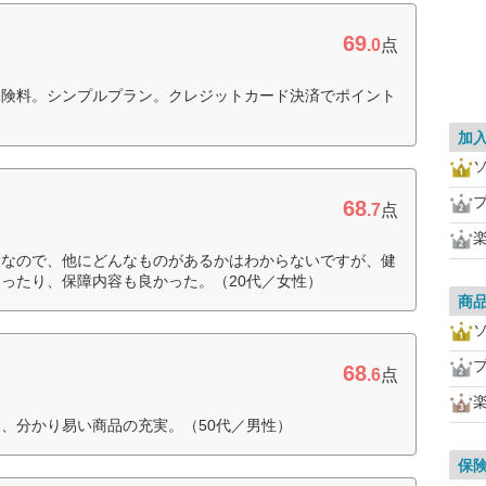
69
.0
点
保険料。シンプルプラン。クレジットカード決済でポイント
加
68
.7
点
険なので、他にどんなものがあるかはわからないですが、健
ったり、保障内容も良かった。（20代／女性）
商
68
.6
点
、分かり易い商品の充実。（50代／男性）
保