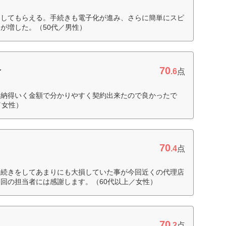
案してもらえる。手続きも電子化が進み、さらに簡単にスピ
が増した。（50代／男性）
70
命
.6
点
も納得いく金額で分かりやすく契約出来たので良かったで
／女性）
70
.4
点
手続きをしてあまりにも大損していた事が今回近くの代理店
回の担当者には感謝します。（60代以上／女性）
70
.2
点