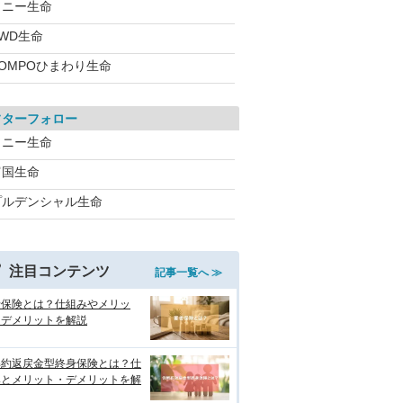
ソニー生命
WD生命
SOMPOひまわり生命
フターフォロー
ソニー生命
富国生命
プルデンシャル生命
注目コンテンツ
記事一覧へ ≫
老保険とは？仕組みやメリッ
・デメリットを解説
解約返戻金型終身保険とは？仕
みとメリット・デメリットを解