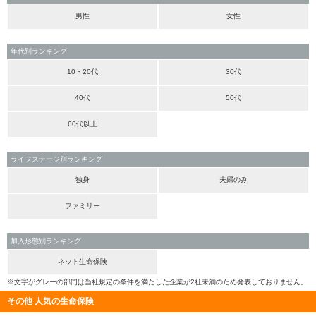
男性
女性
年代別ランキング
10・20代
30代
40代
50代
60代以上
ライフステージ別ランキング
独身
夫婦のみ
ファミリー
加入形態別ランキング
ネット生命保険
※文字がグレーの部門は当社規定の条件を満たした企業が2社未満のため発表しておりません。
その他 人気の生命保険