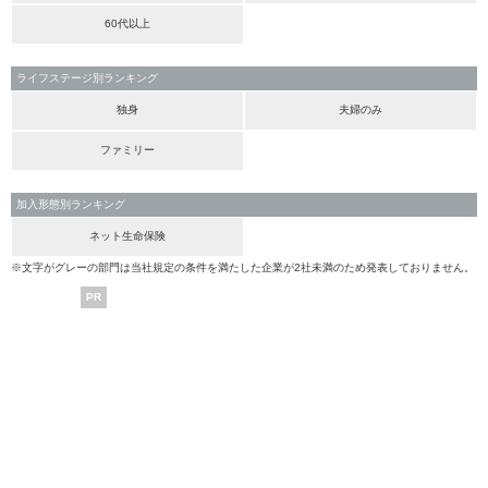
60代以上
ライフステージ別ランキング
独身
夫婦のみ
ファミリー
加入形態別ランキング
ネット生命保険
※文字がグレーの部門は当社規定の条件を満たした企業が2社未満のため発表しておりません。
PR