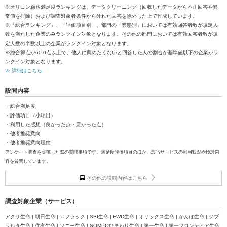
※オリコン顧客満足度ランキングは、データクリーニング（回収したデータから不正回答や異
常値を排除）および調査対象者条件から外れた回答を除外した上で作成しています。
※「総合ランキング」、「評価項目別」、部門の「業態別」においては有効回答者数が規定人
数を満たした企業のみランクイン対象となります。その他の部門においては有効回答者数が規
定人数の半数以上の企業がランクイン対象となります。
※総合得点が60.0点以上で、他人に薦めたくないと回答した人の割合が基準値以下の企業がラ
ンクイン対象となります。
≫ 詳細はこちら
設問内容
・総合満足度
・評価項目（小項目）
・利用した感想（良かった点・悪かった点）
・他者推奨意向
・他者推奨意向理由
アンケート調査を実施した際の質問事項です。満足度評価項目のほか、該当サービスの利用状況や検討内
容を質問しています。
その他の設問内容はこちら
調査対象企業（サービス）
アクサ生命 | 朝日生命 | アフラック | SBI生命 | FWD生命 | オリックス生命 | かんぽ生命 | ジブ
ラルタ生命 | 住友生命 | ソニー生命 | SOMPOひまわり生命 | 第一生命 | 第一フロンティア生命