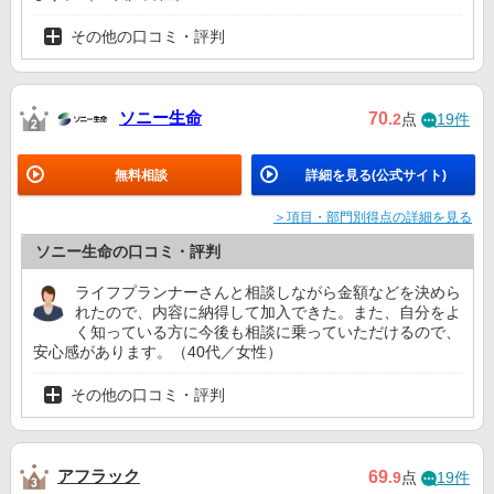
メットライフ生命
10位
10位
10位
ー
その他の口コミ・評判
ソニー生命
70
.2
点
19件
無料相談
詳細を見る(公式サイト)
＞項目・部門別得点の詳細を見る
ソニー生命の口コミ・評判
ライフプランナーさんと相談しながら金額などを決めら
れたので、内容に納得して加入できた。また、自分をよ
く知っている方に今後も相談に乗っていただけるので、
安心感があります。（40代／女性）
その他の口コミ・評判
アフラック
69
.9
点
19件