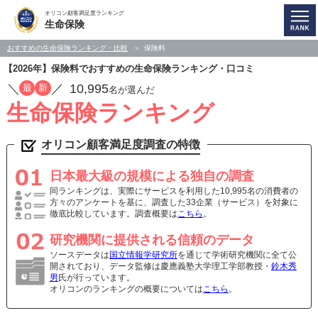
オリコン顧客満足度ランキング
生命保険
おすすめの生命保険ランキング・比較
保険料
【2026年】保険料でおすすめの生命保険ランキング・口コミ
／
／
10,995
最
新
名が選んだ
生命保険ランキング
オリコン顧客満足度調査の特徴
日本最大級の規模による独自の調査
同ランキングは、実際にサービスを利用した10,995名の消費者の
方々のアンケートを基に、調査した33企業（サービス）を対象に
徹底比較しています。調査概要は
こちら
。
研究機関に提供される信頼のデータ
ソースデータは
国立情報学研究所
を通じて学術研究機関に全て公
開されており、データ監修は慶應義塾大学理工学部教授・
鈴木秀
男
氏が行っています。
オリコンのランキングの概要については
こちら
。