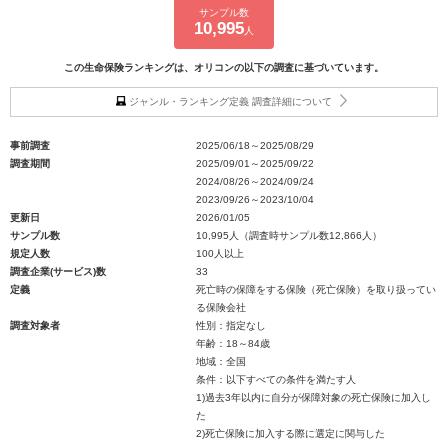
サンプル数
10,995
人
この生命保険ランキングは、オリコンの以下の調査に基づいています。
ジャンル・ランキング定義 調査詳細について
事前調査
2025/06/18～2025/08/29
調査期間
2025/09/01～2025/09/22
2024/08/26～2024/09/24
2023/09/26～2023/10/04
更新日
2026/01/05
サンプル数
10,995人（調査時サンプル数12,866人）
規定人数
100人以上
調査企業(サービス)数
33
定義
死亡時の保障をする保険（死亡保険）を取り扱ってい
る保険会社
調査対象者
性別：指定なし
年齢：18～84歳
地域：全国
条件：以下すべての条件を満たす人
1)過去3年以内に自分が保障対象の死亡保険に加入し
た
2)死亡保険に加入する際に選定に関与した