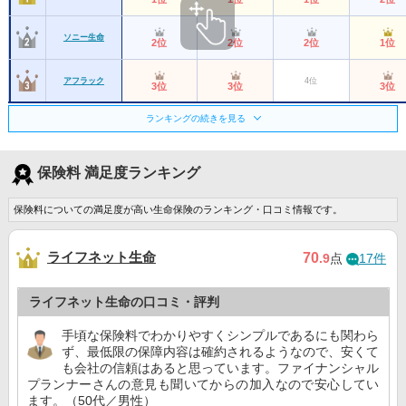
ソニー生命
2位
2位
2位
1位
アフラック
4位
3位
3位
3位
ランキングの続きを見る
三井住友海上あい
5位
4位
6位
5位
おい生命
プルデンシャル生
4位
5位
4位
保険料 満足度ランキング
命
3位
保険料についての満足度が高い生命保険のランキング・口コミ情報です。
チューリッヒ生命
9位
9位
8位
ー
ライフネット生命
アクサ生命
7位
7位
70
ー
6位
.9
点
17件
東京海上日動あん
6位
6位
4位
8位
ライフネット生命の口コミ・評判
しん生命
手頃な保険料でわかりやすくシンプルであるにも関わら
FWD生命
14位
ー
ー
ー
ず、最低限の保障内容は確約されるようなので、安くて
も会社の信頼はあると思っています。ファイナンシャル
プランナーさんの意見も聞いてからの加入なので安心してい
SBI生命
22位
ー
ー
ー
ます。（50代／男性）