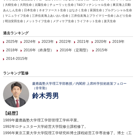
| 大樹生命 | 大同生命 | 太陽生命 | チューリッヒ生命 | T&Dフィナンシャル生命 | 東京海上日動
あんしん生命 | 日本生命 | ネオファースト生命 | はなさく生命 | 富国生命 | プルデンシャル生命
| マニュライフ生命 | 三井住友海上あいおい生命 | 三井住友海上プライマリー生命 | みどり生命
| 明治安田生命 | メットライフ生命 | メディケア生命 | ライフネット生命 | 楽天生命
過去ランキング
2025年
2024年
2023年
2022年
2021年
2020年
2019年
2018年
2016年（終身型）
2016年（定期型）
2015年
2014-2015年
ランキング監修
慶應義塾大学理工学部教授／内閣府 上席科学技術政策フェロー
（非常勤）
鈴木秀男
【経歴】
1989年慶應義塾大学理工学部管理工学科卒業。
1992年ロチェスター大学経営大学院修士課程修了。
1996年東京工業大学大学院理工学研究科博士課程経営工学専攻修了。博士（工