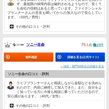
ず、最低限の保障内容は確約されるようなので、安くて
も会社の信頼はあると思っています。ファイナンシャル
メットライフ生命
10位
10位
10位
ー
プランナーさんの意見も聞いてからの加入なので安心してい
ます。（50代／男性）
その他の口コミ・評判
ソニー生命
75
.1
点
19件
無料相談
詳細を見る(公式サイト)
＞項目・部門別得点の詳細を見る
ソニー生命の口コミ・評判
ライフプランナーさんと相談しながら金額などを決めら
れたので、内容に納得して加入できた。また、自分をよ
く知っている方に今後も相談に乗っていただけるので、
安心感があります。（40代／女性）
その他の口コミ・評判