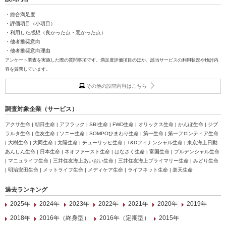
・総合満足度
・評価項目（小項目）
・利用した感想（良かった点・悪かった点）
・他者推奨意向
・他者推奨意向理由
アンケート調査を実施した際の質問事項です。満足度評価項目のほか、該当サービスの利用状況や検討内
容を質問しています。
その他の設問内容はこちら
調査対象企業（サービス）
アクサ生命 | 朝日生命 | アフラック | SBI生命 | FWD生命 | オリックス生命 | かんぽ生命 | ジブ
ラルタ生命 | 住友生命 | ソニー生命 | SOMPOひまわり生命 | 第一生命 | 第一フロンティア生命
| 大樹生命 | 大同生命 | 太陽生命 | チューリッヒ生命 | T&Dフィナンシャル生命 | 東京海上日動
あんしん生命 | 日本生命 | ネオファースト生命 | はなさく生命 | 富国生命 | プルデンシャル生命
| マニュライフ生命 | 三井住友海上あいおい生命 | 三井住友海上プライマリー生命 | みどり生命
| 明治安田生命 | メットライフ生命 | メディケア生命 | ライフネット生命 | 楽天生命
過去ランキング
2025年
2024年
2023年
2022年
2021年
2020年
2019年
2018年
2016年（終身型）
2016年（定期型）
2015年