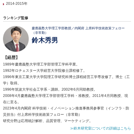
2014-2015年
ランキング監修
慶應義塾大学理工学部教授／内閣府 上席科学技術政策フェロー
（非常勤）
鈴木秀男
【経歴】
1989年慶應義塾大学理工学部管理工学科卒業。
1992年ロチェスター大学経営大学院修士課程修了。
1996年東京工業大学大学院理工学研究科博士課程経営工学専攻修了。博士（工
学）取得。
1996年筑波大学社会工学系・講師。2002年6月同助教授。
2008年4月慶應義塾大学理工学部管理工学科・准教授。2011年4月同教授、現
在に至る。
2023年4月内閣府 科学技術・イノベーション推進事務局参事官（インフラ・防
災担当）付上席科学技術政策フェロー（非常勤）
研究分野は応用統計解析、品質管理、マーケティング。
≫鈴木研究室についての詳細はこちら