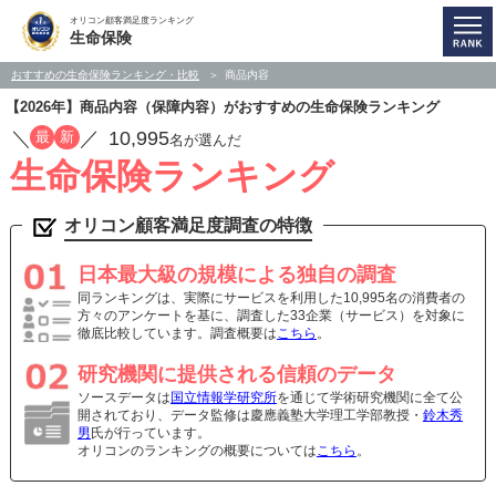
オリコン顧客満足度ランキング
生命保険
おすすめの生命保険ランキング・比較
商品内容
【2026年】商品内容（保障内容）がおすすめの生命保険ランキング
／
／
10,995
最
新
名が選んだ
生命保険ランキング
オリコン顧客満足度調査の特徴
日本最大級の規模による独自の調査
同ランキングは、実際にサービスを利用した10,995名の消費者の
方々のアンケートを基に、調査した33企業（サービス）を対象に
徹底比較しています。調査概要は
こちら
。
研究機関に提供される信頼のデータ
ソースデータは
国立情報学研究所
を通じて学術研究機関に全て公
開されており、データ監修は慶應義塾大学理工学部教授・
鈴木秀
男
氏が行っています。
オリコンのランキングの概要については
こちら
。