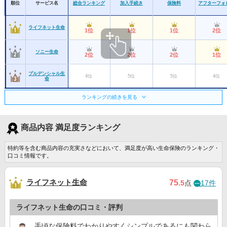
順位
サービス名
総合ランキング
加入手続き
保険料
アフターフォ
ライフネット生命
1位
1位
1位
2位
ソニー生命
2位
2位
2位
1位
プルデンシャル生
4位
5位
5位
4位
命
ランキングの続きを見る
アフラック
3位
3位
3位
3位
東京海上日動あん
6位
6位
7位
8位
商品内容 満足度ランキング
しん生命
三井住友海上あい
特約等を含む商品内容の充実さなどにおいて、満足度が高い生命保険のランキング・
5位
4位
5位
おい生命
3位
口コミ情報です。
かんぽ生命
11位
10位
ー
ー
ライフネット生命
75
.5
点
17件
チューリッヒ生命
9位
9位
6位
ー
ライフネット生命の口コミ・評判
ジブラルタ生命
8位
8位
ー
7位
手頃な保険料でわかりやすくシンプルであるにも関わら