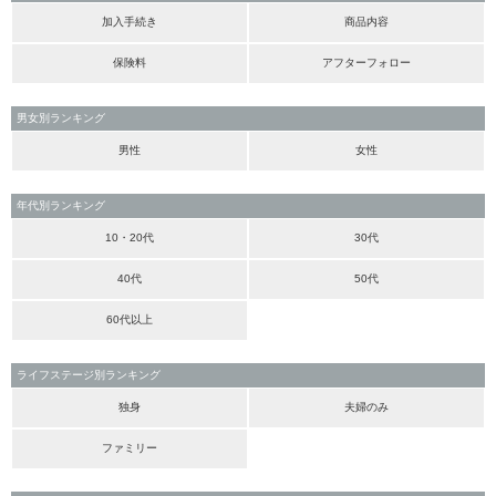
加入手続き
商品内容
保険料
アフターフォロー
男女別ランキング
男性
女性
年代別ランキング
10・20代
30代
40代
50代
60代以上
ライフステージ別ランキング
独身
夫婦のみ
ファミリー