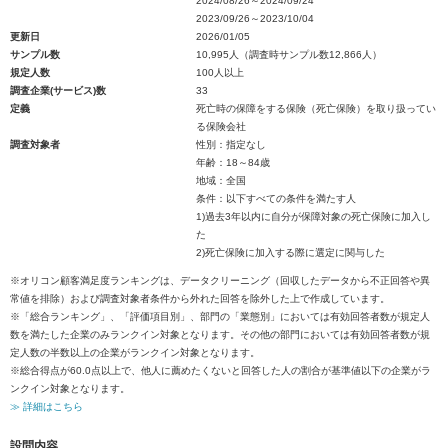
2024/08/26～2024/09/24
2023/09/26～2023/10/04
更新日
2026/01/05
サンプル数
10,995人（調査時サンプル数12,866人）
規定人数
100人以上
調査企業(サービス)数
33
定義
死亡時の保障をする保険（死亡保険）を取り扱ってい
る保険会社
調査対象者
性別：指定なし
年齢：18～84歳
地域：全国
条件：以下すべての条件を満たす人
1)過去3年以内に自分が保障対象の死亡保険に加入し
た
2)死亡保険に加入する際に選定に関与した
※オリコン顧客満足度ランキングは、データクリーニング（回収したデータから不正回答や異
常値を排除）および調査対象者条件から外れた回答を除外した上で作成しています。
※「総合ランキング」、「評価項目別」、部門の「業態別」においては有効回答者数が規定人
数を満たした企業のみランクイン対象となります。その他の部門においては有効回答者数が規
定人数の半数以上の企業がランクイン対象となります。
※総合得点が60.0点以上で、他人に薦めたくないと回答した人の割合が基準値以下の企業がラ
ンクイン対象となります。
≫ 詳細はこちら
設問内容