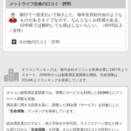
メットライフ生命の口コミ・評判
銀行で一括支払いで加入した。毎年生存給付金のような
ものがあるタイプなので、なんとなくお得感がある。
10年経てば解約しても損はしないらしい。（60代以上
／女性）
その他の口コミ・評判
オリコンランキングは、株式会社オリコンを前身企業に1967年より
スタート。2006年からは顧客満足度調査を開始。生命保険は、
2014年よりランキングを発表しています。
オリコン顧客満足度調査では、実際にサービスを利用した
10,995
人にアン
ケート調査を実施。
満足度に関する回答を基に、調査した
33
企業（サービス）を対象にした
「
生命保険
」ランキングを発表しています。
総合満足度だけでなく、加入手続きや年代別、ライフステージ別など様々
な切り口から「
生命保険
」を評価。さらに回答者の口コミや評判といっ