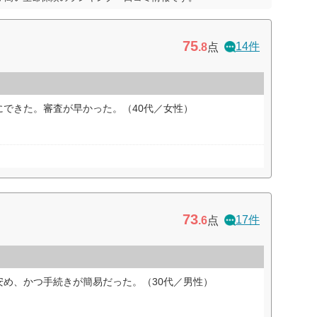
6位
6位
4位
7位
75
14件
.8
点
5位
4位
6位
3位
8位
8位
9位
ー
にできた。審査が早かった。（40代／女性）
7位
7位
ー
7位
16位
ー
ー
ー
73
17件
.6
点
10位
10位
10位
10位
安め、かつ手続きが簡易だった。（30代／男性）