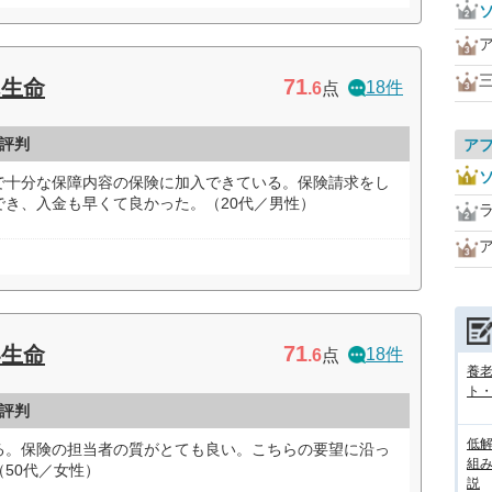
71
ん生命
18件
.6
点
評判
ア
で十分な保障内容の保険に加入できている。保険請求をし
でき、入金も早くて良かった。（20代／男性）
71
い生命
18件
.6
点
養
ト
評判
低
る。保険の担当者の質がとても良い。こちらの要望に沿っ
組
50代／女性）
説