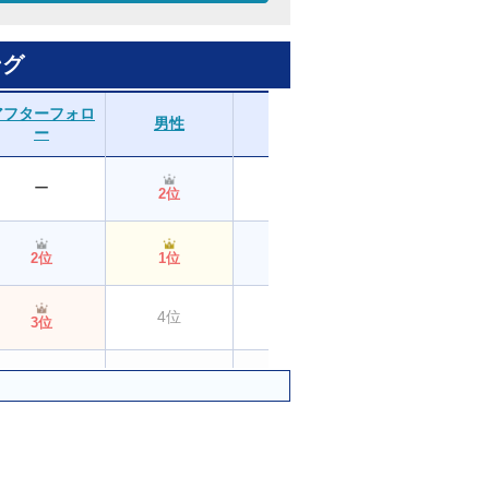
ング
アフターフォロ
男性
女性
10・20代
ー
ー
ー
ー
2位
ー
2位
1位
2位
4位
4位
ー
3位
4位
4位
5位
ー
ー
1位
3位
3位