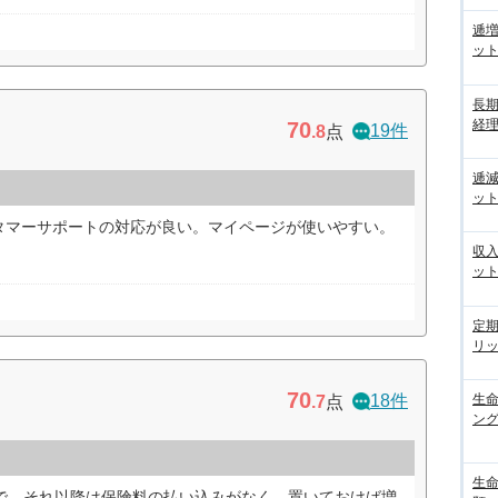
逓
ッ
長
経
70
19件
.8
点
逓
ッ
タマーサポートの対応が良い。マイページが使いやすい。
収
ッ
定
リ
70
18件
生
.7
点
ン
生
ので、それ以降は保険料の払い込みがなく、置いておけば増