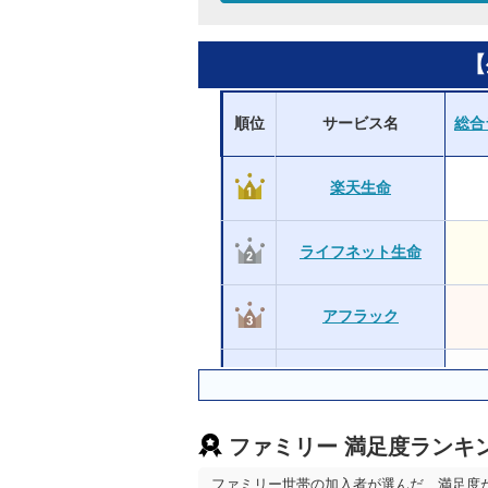
【
順位
サービス名
総合
楽天生命
ライフネット生命
アフラック
プルデンシャル生命
ファミリー 満足度ランキ
ソニー生命
ファミリー世帯の加入者が選んだ、満足度