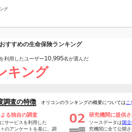
ング
におすすめの生命保険ランキング
10,995
を利用したユーザー
名が選んだ
ンキング
度調査の特徴
オリコンのランキングの概要については
こ
による独自の調査
研究機関に提供さ
にサービスを利用した
ソースデータは
国立
の方々のアンケートを基に、調
究機関に全て公開さ