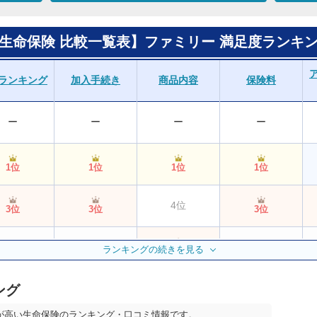
生命保険 比較一覧表】ファミリー 満足度ランキ
ランキング
加入手続き
商品内容
保険料
ー
ー
ー
ー
1位
1位
1位
1位
4位
3位
3位
3位
4位
5位
5位
ランキングの続きを見る
3位
ング
2位
2位
2位
2位
が高い生命保険のランキング・口コミ情報です。