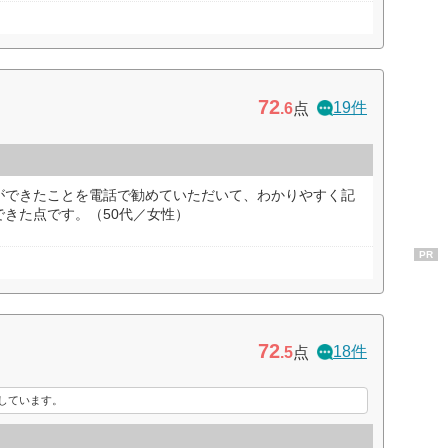
72
19件
.6
点
ができたことを電話で勧めていただいて、わかりやすく記
きた点です。（50代／女性）
PR
72
18件
.5
点
しています。