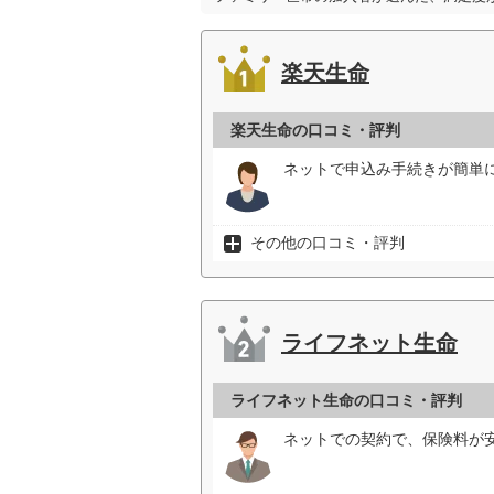
東京海上日動あんしん
生命
楽天生命
三井住友海上あいおい
生命
楽天生命の口コミ・評判
ジブラルタ生命
ネットで申込み手続きが簡単
アクサ生命
その他の口コミ・評判
オリックス生命
ライフネット生命
メットライフ生命
ライフネット生命の口コミ・評判
ネットでの契約で、保険料が