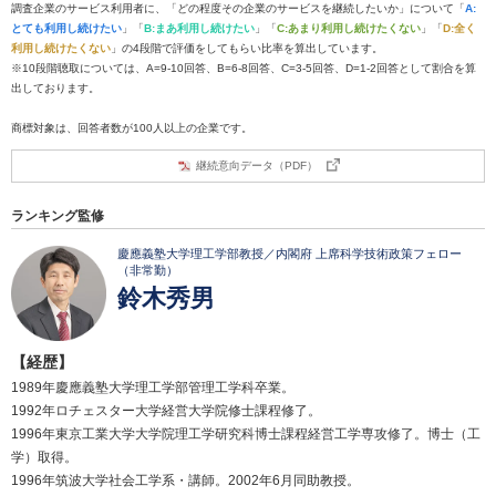
調査企業のサービス利用者に、「どの程度その企業のサービスを継続したいか」について「
A:
とても利用し続けたい
」「
B:まあ利用し続けたい
」「
C:あまり利用し続けたくない
」「
D:全く
利用し続けたくない
」の4段階で評価をしてもらい比率を算出しています。
※10段階聴取については、A=9-10回答、B=6-8回答、C=3-5回答、D=1-2回答として割合を算
出しております。
商標対象は、回答者数が100人以上の企業です。
継続意向データ（PDF）
ランキング監修
慶應義塾大学理工学部教授／内閣府 上席科学技術政策フェロー
（非常勤）
鈴木秀男
【経歴】
1989年慶應義塾大学理工学部管理工学科卒業。
1992年ロチェスター大学経営大学院修士課程修了。
1996年東京工業大学大学院理工学研究科博士課程経営工学専攻修了。博士（工
学）取得。
1996年筑波大学社会工学系・講師。2002年6月同助教授。