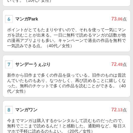
いです。（10代／女性）
マンガPark
73
.06
点
ポイントがとてもたまりやすいので、それを使って一気にマン
ガを読むことが出来る。一日に無料で読めるマンガの話数が他
の漫画アプリよりも多い。キャンペーンで過去の作品を無料で
一気読みできる点。（40代／女性）
サンデーうぇぶり
72
.49
点
新作から旧作まで多くの作品を扱っている。旧作のものは昔読
んでいたものもあり、なつかしく、再び読めることに嬉しくな
った。無料のチケットで多くの作品を読むことができる。（40
代／女性）
マンガワン
72
.13
点
今までマンガは購入するかレンタルして読むものだったので、
無料でここまで読めるんだ！と感動した。通勤時など、毎日ス
マホで手軽に読めるのもよい。（20代／女性）