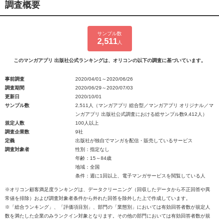
調査概要
サンプル数
2,511
人
このマンガアプリ 出版社公式ランキングは、オリコンの以下の調査に基づいています。
事前調査
2020/04/01～2020/06/26
調査期間
2020/06/29～2020/07/03
更新日
2020/10/01
サンプル数
2,511人（マンガアプリ 総合型／マンガアプリ オリジナル／マ
ンガアプリ 出版社公式調査における総サンプル数9,412人）
規定人数
100人以上
調査企業数
9社
定義
出版社が独自でマンガを配信・販売しているサービス
調査対象者
性別：指定なし
年齢：15～84歳
地域：全国
条件：週に1回以上、電子マンガサービスを閲覧している人
※オリコン顧客満足度ランキングは、データクリーニング（回収したデータから不正回答や異
常値を排除）および調査対象者条件から外れた回答を除外した上で作成しています。
※「総合ランキング」、「評価項目別」、部門の「業態別」においては有効回答者数が規定人
数を満たした企業のみランクイン対象となります。その他の部門においては有効回答者数が規