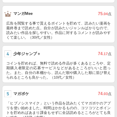
マンガMee
75
.04
点
広告を閲覧する事で貰えるポイントを貯めて、読みたい漫画を
最終巻まで読めた点。自分が読みたいジャンルばかりなので、
読みたい作品を探しやすい。作品に対するコメントが読みやす
くて楽しい。（30代／女性）
少年ジャンプ＋
74
.17
点
コインを貯めれば、無料で読める作品が多くあるところや、定
期購入者限定の応募サービスなどがあるところがいいと思っ
た。また、自分の本棚から、読んだ順や購入した順に並び替え
られるところも良かった。（10代／女性）
マガポケ
74
.03
点
「ヒプノシスマイク」という作品を読みたくてマガポケのアプ
リを使い始めました。時間はかかるものの、コツコツとポイン
トを貯めればあまり課金もせずに全話読めるところがとても良