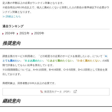
定人数の半数以上の企業がランクイン対象となります。
※総合得点が60.00点以上で、他人に薦めたくないと回答した人の割合が基準値以下の企業がラ
ンクイン対象となります。
≫ 詳細はこちら
過去ランキング
2024年
2021年
2020年
推奨意向
調査企業のサービス利用者に、「どの程度その企業のサービスを推奨したいか」について「
A:
とても薦めたい
」「
B:まあ薦めたい
」「
C:あまり薦めたくない
」「
D:全く薦めたくない
」の4段
階で評価をしてもらい比率を算出しています。
※10段階聴取については、A=9-10回答、B=6-8回答、C=3-5回答、D=1-2回答として割合を算
出しております。
商標対象は、回答者数が100人以上の企業です。
推奨意向データ（PDF）
継続意向