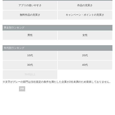
アプリの使いやすさ
作品の充実さ
無料作品の充実さ
キャンペーン・ポイントの充実さ
男女別ランキング
男性
女性
年代別ランキング
10代
20代
30代
40代
50代以上
※文字がグレーの部門は当社規定の条件を満たした企業が2社未満のため発表しておりません。
PR