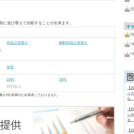
目別に並び替えて比較することが出来ます。
キ
作品の充実さ
無料作品の充実さ
充
女性
20代
30代
50代以上
【2
ング
業が2社未満のため発表しておりません。
な...
【2
ンキ
ま...
【2