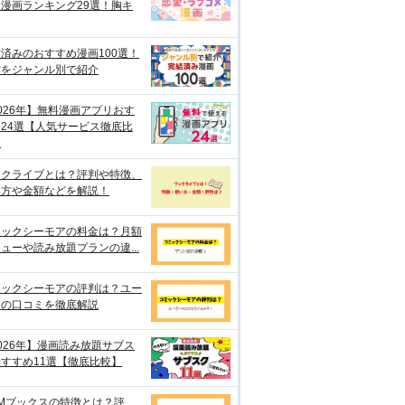
漫画ランキング29選！胸キ
済みのおすすめ漫画100選！
作をジャンル別で紹介
026年】無料漫画アプリおす
24選【人気サービス徹底比
】
ックライブとは？評判や特徴、
い方や金額などを解説！
ミックシーモアの料金は？月額
ューや読み放題プランの違...
ミックシーモアの評判は？ユー
ーの口コミを徹底解説
026年】漫画読み放題サブス
すすめ11選【徹底比較】
Mブックスの特徴とは？評