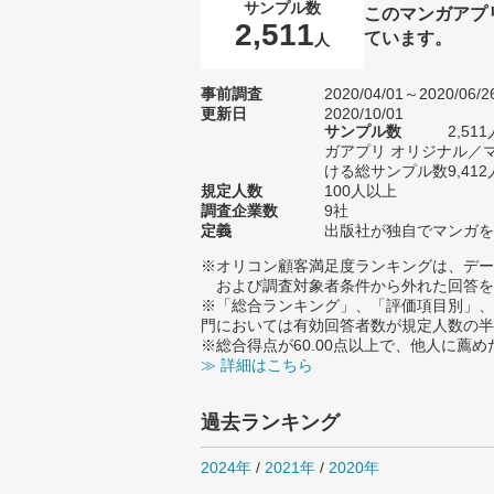
サンプル数
このマンガアプ
2,511
ています。
人
事前調査
2020/04/01～2020/06/2
更新日
2020/10/01
サンプル数
2,5
ガアプリ オリジナル／
ける総サンプル数9,412
規定人数
100人以上
調査企業数
9社
定義
出版社が独自でマンガを
※オリコン顧客満足度ランキングは、デー
および調査対象者条件から外れた回答を
※「総合ランキング」、「評価項目別」、
門においては有効回答者数が規定人数の半
※総合得点が60.00点以上で、他人に
≫ 詳細はこちら
過去ランキング
2024年
/
2021年
/
2020年