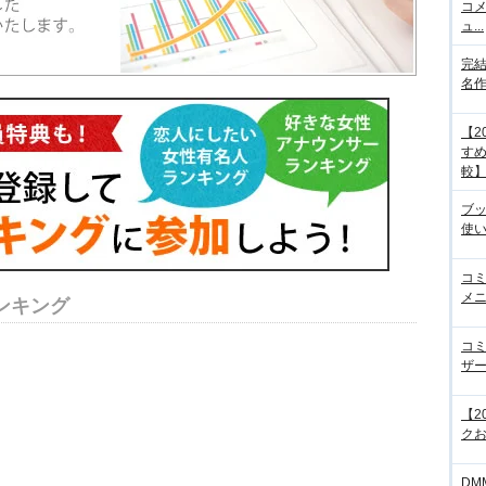
コメ
ュ...
完結
名
【2
すめ
較
ブ
使
コ
メニ
ンキング
コ
ザ
【2
クお
DM