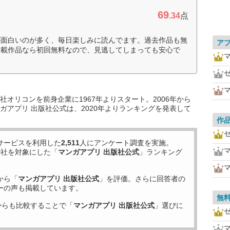
69
.34
点
が面白いのが多く、毎日楽しみに読んでます。過去作品も無
ア
連載作品なら初回無料なので、見逃してしまっても安心で
マ
マ
オリコンを前身企業に1967年よりスタート。2006年から
ガアプリ 出版社公式は、2020年よりランキングを発表して
作
サービスを利用した
2,511
人にアンケート調査を実施。
マ
9
社を対象にした「
マンガアプリ 出版社公式
」ランキング
から「
マンガアプリ 出版社公式
」を評価。さらに回答者の
ーの声も掲載しています。
無
からも比較することで「
マンガアプリ 出版社公式
」選びに
マ