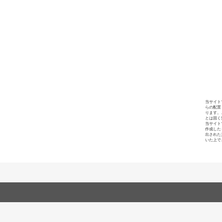
当サイト
らの配置
ります。
とは固く
当サイト
作成した
出された
いた上で