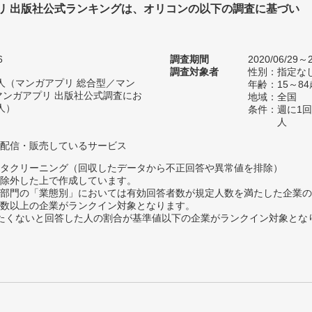
リ 出版社公式ランキングは、オリコンの以下の調査に基づい
6
調査期間
2020/06/29～2
調査対象者
性別：指定な
11人（マンガアプリ 総合型／マン
年齢：15～84
マンガアプリ 出版社公式調査にお
地域：全国
人）
条件：週に1
人
配信・販売しているサービス
タクリーニング（回収したデータから不正回答や異常値を排除）
除外した上で作成しています。
部門の「業態別」においては有効回答者数が規定人数を満たした企業の
数以上の企業がランクイン対象となります。
薦めたくないと回答した人の割合が基準値以下の企業がランクイン対象とな