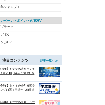
少年ジャンプ＋
ャンペーン・ポイントの充実さ
ゼブラック
マガポケ
マンガUP！
注目コンテンツ
記事一覧へ ≫
026年】おすすめ漫画ランキ
！読者10,564人が選ぶ好き
026年】おすすめ少年漫画ラ
ング64選！王道から個性派
026年】おすすめ恋愛・ラブ