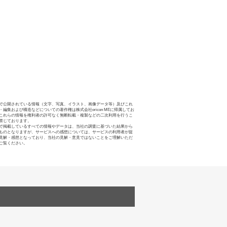
で公開されている情報（文字、写真、イラスト、画像データ等）及びこれ
・編集および構造などについての著作権は株式会社oricon MEに帰属してお
これらの情報を権利者の許可なく無断転載・複製などの二次利用を行うこ
禁じております。
で掲載しているすべての情報やデータは、当社の調査に基づいた結果から
ものとなりますが、サービスへの感想については、サービスの利用者が提
見解・感想となっており、当社の見解・意見ではないことをご理解いただ
ご覧ください。