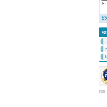
判
記
特
PR