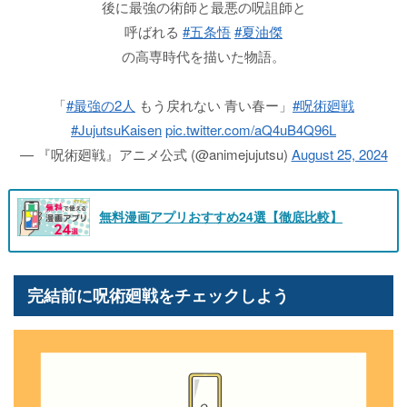
後に最強の術師と最悪の呪詛師と
呼ばれる
#五条悟
#夏油傑
の高専時代を描いた物語。
「
#最強の2人
もう戻れない 青い春ー」
#呪術廻戦
#JujutsuKaisen
pic.twitter.com/aQ4uB4Q96L
— 『呪術廻戦』アニメ公式 (@animejujutsu)
August 25, 2024
無料漫画アプリおすすめ24選【徹底比較】
完結前に呪術廻戦をチェックしよう