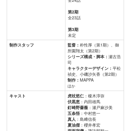
第2期
全23話
第3期
未定
制作スタッフ
監督：
朴性厚（第1期）、御
所園翔太（第2期）
シリーズ構成・脚本：
瀬古浩
司
キャラクターデザイン：
平松
禎史、小磯沙矢香（第2期）
制作：
MAPPA
ほか
キャスト
虎杖悠仁
：榎木淳弥
伏黒恵
：内田雄馬
釘崎野薔薇
：瀬戸麻沙美
五条悟
：中村悠一
真人
：島﨑信長
夏油傑
：櫻井孝宏
両面宿儺
：諏訪部順一