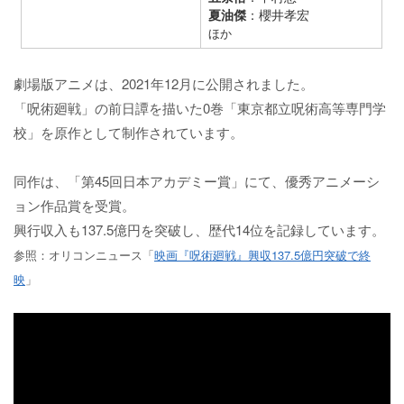
夏油傑
：櫻井孝宏
ほか
劇場版アニメは、2021年12月に公開されました。
「呪術廻戦」の前日譚を描いた0巻「東京都立呪術高等専門学
校」を原作として制作されています。
同作は、「第45回日本アカデミー賞」にて、優秀アニメーシ
ョン作品賞を受賞。
興行収入も137.5億円を突破し、歴代14位を記録しています。
参照：オリコンニュース「
映画『呪術廻戦』興収137.5億円突破で終
映
」