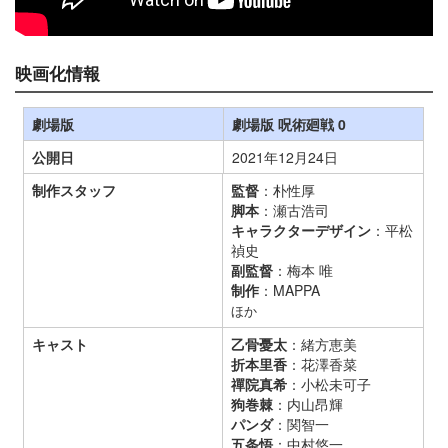
映画化情報
劇場版
劇場版 呪術廻戦 0
公開日
2021年12月24日
制作スタッフ
監督
：朴性厚
脚本
：瀬古浩司
キャラクターデザイン
：平松
禎史
副監督
：梅本 唯
制作
：MAPPA
ほか
キャスト
乙骨憂太
：緒方恵美
折本里香
：花澤香菜
禪院真希
：小松未可子
狗巻棘
：内山昂輝
パンダ
：関智一
五条悟
：中村悠一