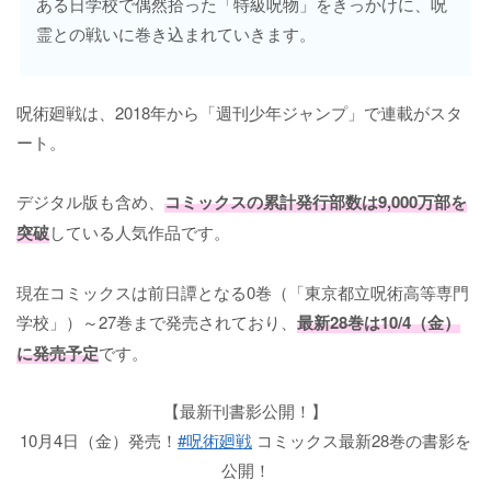
ある日学校で偶然拾った「特級呪物」をきっかけに、呪
霊との戦いに巻き込まれていきます。
呪術廻戦は、2018年から「週刊少年ジャンプ」で連載がスタ
ート。
デジタル版も含め、
コミックスの累計発行部数は9,000万部を
突破
している人気作品です。
現在コミックスは前日譚となる0巻（「東京都立呪術高等専門
学校」）～27巻まで発売されており、
最新28巻は10/4（金）
に発売予定
です。
【最新刊書影公開！】
10月4日（金）発売！
#呪術廻戦
コミックス最新28巻の書影を
公開！