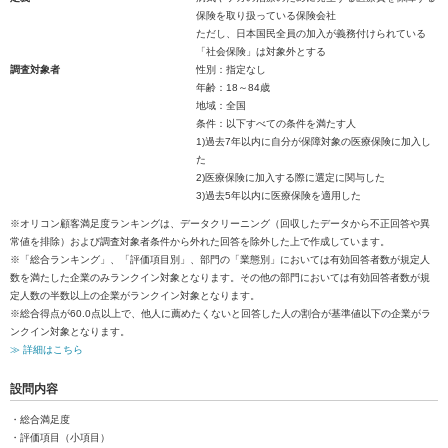
保険を取り扱っている保険会社
ただし、日本国民全員の加入が義務付けられている
「社会保険」は対象外とする
調査対象者
性別：指定なし
年齢：18～84歳
地域：全国
条件：以下すべての条件を満たす人
1)過去7年以内に自分が保障対象の医療保険に加入し
た
2)医療保険に加入する際に選定に関与した
3)過去5年以内に医療保険を適用した
※オリコン顧客満足度ランキングは、データクリーニング（回収したデータから不正回答や異
常値を排除）および調査対象者条件から外れた回答を除外した上で作成しています。
※「総合ランキング」、「評価項目別」、部門の「業態別」においては有効回答者数が規定人
数を満たした企業のみランクイン対象となります。その他の部門においては有効回答者数が規
定人数の半数以上の企業がランクイン対象となります。
※総合得点が60.0点以上で、他人に薦めたくないと回答した人の割合が基準値以下の企業がラ
ンクイン対象となります。
≫ 詳細はこちら
設問内容
・総合満足度
・評価項目（小項目）