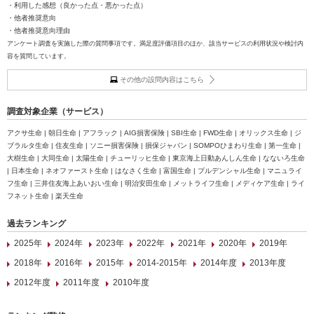
・利用した感想（良かった点・悪かった点）
・他者推奨意向
・他者推奨意向理由
アンケート調査を実施した際の質問事項です。満足度評価項目のほか、該当サービスの利用状況や検討内
容を質問しています。
その他の設問内容はこちら
調査対象企業（サービス）
アクサ生命 | 朝日生命 | アフラック | AIG損害保険 | SBI生命 | FWD生命 | オリックス生命 | ジ
ブラルタ生命 | 住友生命 | ソニー損害保険 | 損保ジャパン | SOMPOひまわり生命 | 第一生命 |
大樹生命 | 大同生命 | 太陽生命 | チューリッヒ生命 | 東京海上日動あんしん生命 | なないろ生命
| 日本生命 | ネオファースト生命 | はなさく生命 | 富国生命 | プルデンシャル生命 | マニュライ
フ生命 | 三井住友海上あいおい生命 | 明治安田生命 | メットライフ生命 | メディケア生命 | ライ
フネット生命 | 楽天生命
過去ランキング
2025年
2024年
2023年
2022年
2021年
2020年
2019年
2018年
2016年
2015年
2014-2015年
2014年度
2013年度
2012年度
2011年度
2010年度