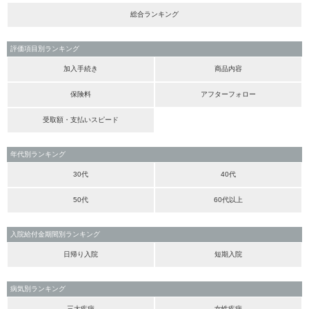
総合ランキング
評価項目別ランキング
加入手続き
商品内容
保険料
アフターフォロー
受取額・支払いスピード
年代別ランキング
30代
40代
50代
60代以上
入院給付金期間別ランキング
日帰り入院
短期入院
病気別ランキング
三大疾病
女性疾病