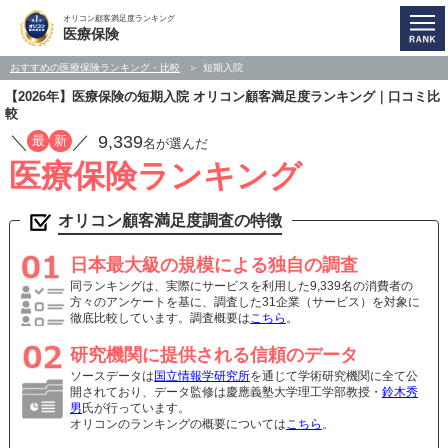
オリコン顧客満足度ランキング
医療保険
おすすめの医療保険ランキング・比較
短期入院
【2026年】医療保険の短期入院 オリコン顧客満足度ランキング｜口コミ比
較
／
／
9,339
最
新
名が選んだ
医療保険ランキング
オリコン顧客満足度調査の特徴
日本最大級の規模による独自の調査
同ランキングは、実際にサービスを利用した9,339名の消費者の
方々のアンケートを基に、調査した31企業（サービス）を対象に
徹底比較しています。調査概要は
こちら
。
研究機関に提供される信頼のデータ
ソースデータは
国立情報学研究所
を通じて学術研究機関に全て公
開されており、データ監修は慶應義塾大学理工学部教授・
鈴木秀
男
氏が行っています。
オリコンのランキングの概要については
こちら
。