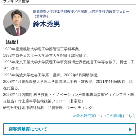
ランキング監修
慶應義塾大学理工学部教授／内閣府 上席科学技術政策フェロー
（非常勤）
鈴木秀男
【経歴】
1989年慶應義塾大学理工学部管理工学科卒業。
1992年ロチェスター大学経営大学院修士課程修了。
1996年東京工業大学大学院理工学研究科博士課程経営工学専攻修了。博士（工
学）取得。
1996年筑波大学社会工学系・講師。2002年6月同助教授。
2008年4月慶應義塾大学理工学部管理工学科・准教授。2011年4月同教授、現
在に至る。
2023年4月内閣府 科学技術・イノベーション推進事務局参事官（インフラ・防
災担当）付上席科学技術政策フェロー（非常勤）
研究分野は応用統計解析、品質管理、マーケティング。
≫鈴木研究室についての詳細はこちら
顧客満足度について