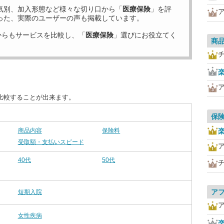
気別、加入形態など様々な切り口から「
医療保険
」を評
った、実際のユーザーの声も掲載しています。
からもサービスを比較し、「
医療保険
」選びにお役立てく
商
比較することが出来ます。
保
商品内容
保険料
受取額・支払いスピード
40代
50代
ア
短期入院
女性疾病