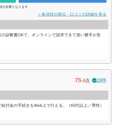
録が必要となります
＞各項目の得点・口コミの詳細を見る
社の診断書OKで、オンラインで請求できて使い勝手が良
75
19件
.4
点
給付金の手続きをWeb上で行える。（60代以上／男性）