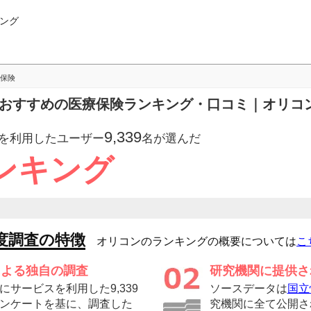
ング
保険
きるおすすめの医療保険ランキング・口コミ｜オリコ
9,339
を利用したユーザー
名が選んだ
ンキング
度調査の特徴
オリコンのランキングの概要については
こ
による独自の調査
研究機関に提供さ
サービスを利用した9,339
ソースデータは
国立
ンケートを基に、調査した
究機関に全て公開さ