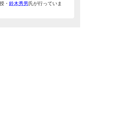
授・
鈴木秀男
氏が行っていま