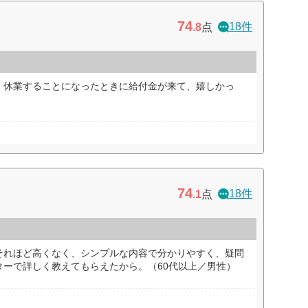
74
18件
.8
点
、休業することになったときに給付金が来て、嬉しかっ
74
18件
.1
点
それほど高くなく、シンプルな内容で分かりやすく、疑問
ターで詳しく教えてもらえたから。（60代以上／男性）