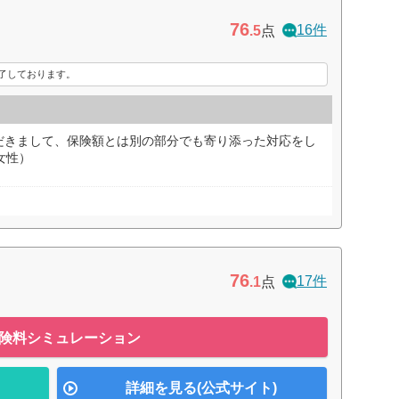
76
16件
.5
点
了しております。
だきまして、保険額とは別の部分でも寄り添った対応をし
女性）
76
17件
.1
点
険料シミュレーション
詳細を見る(公式サイト)