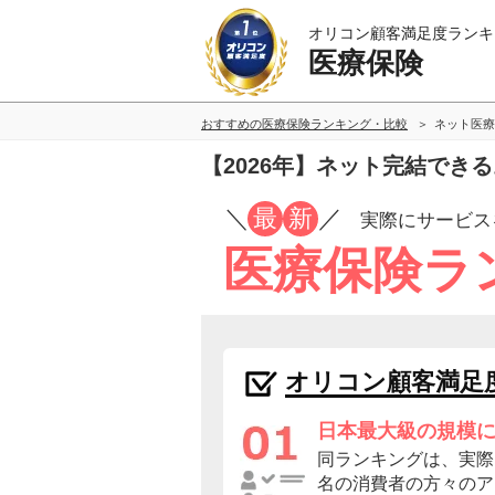
オリコン顧客満足度ランキ
医療保険
おすすめの医療保険ランキング・比較
ネット医療
【2026年】ネット完結で
／
最
新
／
実際にサービス
医療保険ラ
オリコン顧客満足
日本最大級の規模
同ランキングは、実際に
名の消費者の方々のア