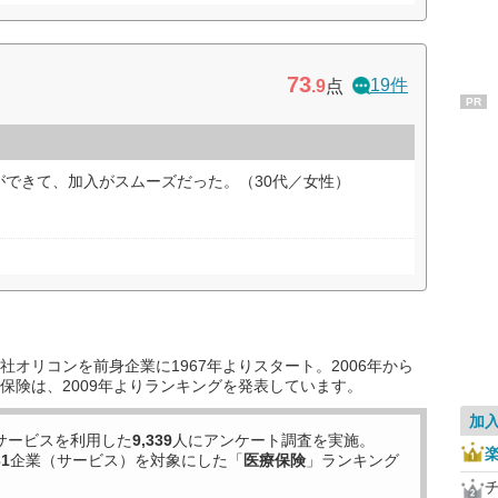
73
19件
.9
点
PR
ができて、加入がスムーズだった。（30代／女性）
オリコンを前身企業に1967年よりスタート。2006年から
保険は、2009年よりランキングを発表しています。
加
サービスを利用した
9,339
人にアンケート調査を実施。
31
企業（サービス）を対象にした「
医療保険
」ランキング