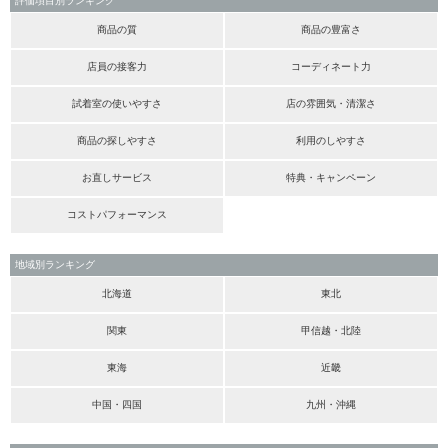
評価項目別ランキング
商品の質
商品の豊富さ
店員の接客力
コーディネート力
試着室の使いやすさ
店の雰囲気・清潔さ
商品の探しやすさ
利用のしやすさ
お直しサービス
特典・キャンペーン
コストパフォーマンス
地域別ランキング
北海道
東北
関東
甲信越・北陸
東海
近畿
中国・四国
九州・沖縄