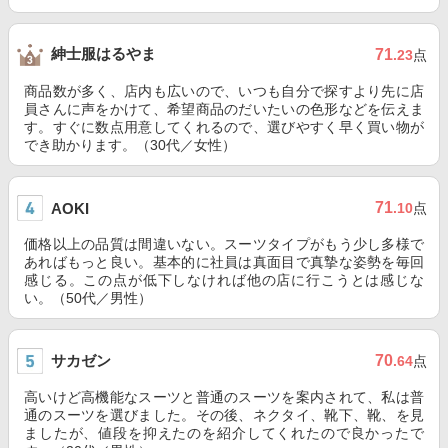
紳士服はるやま
71
.23
点
商品数が多く、店内も広いので、いつも自分で探すより先に店
員さんに声をかけて、希望商品のだいたいの色形などを伝えま
す。すぐに数点用意してくれるので、選びやすく早く買い物が
でき助かります。（30代／女性）
71
AOKI
.10
点
価格以上の品質は間違いない。スーツタイプがもう少し多様で
あればもっと良い。基本的に社員は真面目で真摯な姿勢を毎回
感じる。この点が低下しなければ他の店に行こうとは感じな
い。（50代／男性）
サカゼン
70
.64
点
高いけど高機能なスーツと普通のスーツを案内されて、私は普
通のスーツを選びました。その後、ネクタイ、靴下、靴、を見
ましたが、値段を抑えたのを紹介してくれたので良かったで