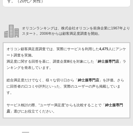
す。（20代／男性）
オリコンランキングは、株式会社オリコンを前身企業に1967年より
スタート。2006年からは顧客満足度調査を開始。
オリコン顧客満足度調査では、実際にサービスを利用した
4,475
人にアンケ
ート調査を実施。
満足度に関する回答を基に、調査企業
8
社を対象にした「
紳士服専門店
」ラ
ンキングを発表しています。
総合満足度だけでなく、様々な切り口から「
紳士服専門店
」を評価。さら
に回答者の口コミや評判といった、実際のユーザーの声も掲載していま
す。
サービス検討の際、“ユーザー満足度”からも比較することで「
紳士服専門
店
」選びにお役立てください。