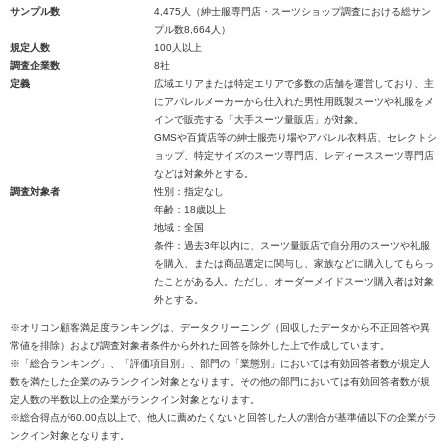
サンプル数
4,475人（紳士服専門店・スーツショップ調査における総サン
プル数8,664人）
規定人数
100人以上
調査企業数
8社
定義
広域エリアまたは特定エリアで多数の店舗を運営しており、主
にアパレルメーカーから仕入れた男性用既製スーツや礼服をメ
インで販売する「大手スーツ量販店」が対象。
GMSや百貨店等の紳士服売り場やアパレル衣料店、セレクトシ
ョップ、特定サイズのスーツ専門店、レディーススーツ専門店
などは対象外とする。
調査対象者
性別：指定なし
年齢：18歳以上
地域：全国
条件：過去3年以内に、スーツ量販店で自分用のスーツや礼服
を購入、または商品選定に関与し、家族などに購入してもらっ
たことがある人。ただし、オーダーメイドスーツ購入者は対象
外とする。
※オリコン顧客満足度ランキングは、データクリーニング（回収したデータから不正回答や異
常値を排除）および調査対象者条件から外れた回答を除外した上で作成しています。
※「総合ランキング」、「評価項目別」、部門の「業態別」においては有効回答者数が規定人
数を満たした企業のみランクイン対象となります。その他の部門においては有効回答者数が規
定人数の半数以上の企業がランクイン対象となります。
※総合得点が60.00点以上で、他人に薦めたくないと回答した人の割合が基準値以下の企業がラ
ンクイン対象となります。