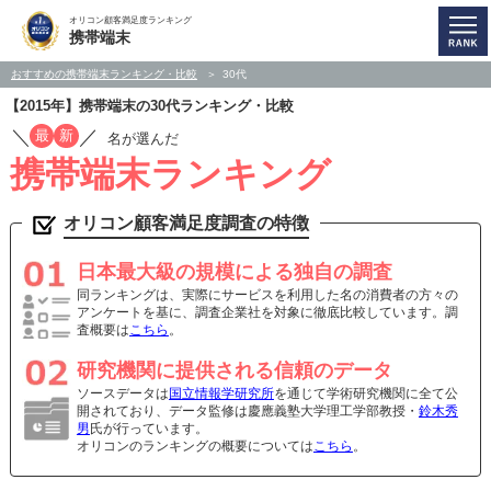
オリコン顧客満足度ランキング
携帯端末
おすすめの携帯端末ランキング・比較
30代
【2015年】携帯端末の30代ランキング・比較
／
／
最
新
名が選んだ
携帯端末ランキング
オリコン顧客満足度調査の特徴
日本最大級の規模による独自の調査
同ランキングは、実際にサービスを利用した名の消費者の方々の
アンケートを基に、調査企業社を対象に徹底比較しています。調
査概要は
こちら
。
研究機関に提供される信頼のデータ
ソースデータは
国立情報学研究所
を通じて学術研究機関に全て公
開されており、データ監修は慶應義塾大学理工学部教授・
鈴木秀
男
氏が行っています。
オリコンのランキングの概要については
こちら
。