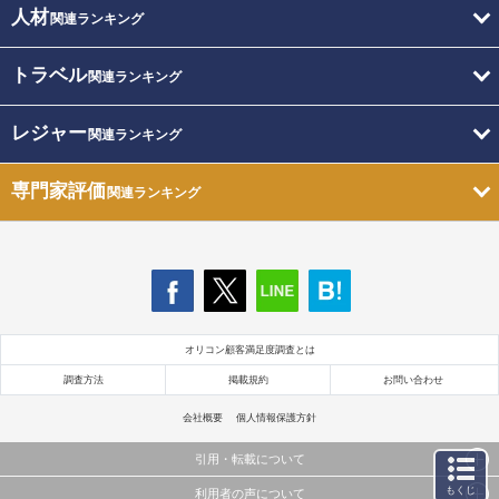
人材
関連ランキング
トラベル
関連ランキング
レジャー
関連ランキング
専門家評価
関連ランキング
オリコン顧客満足度調査とは
調査方法
掲載規約
お問い合わせ
会社概要
個人情報保護方針
引用・転載について
もくじ
利用者の声について
当サイトで公開されている情報（文字、写真、イラスト、画像データ等）及びこれらの配置・