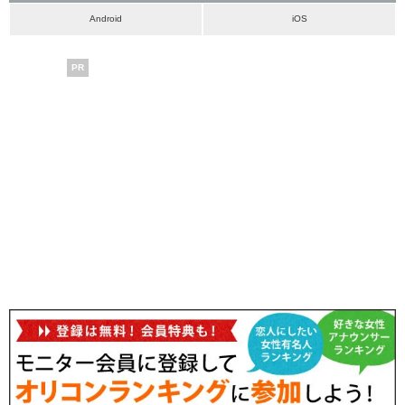
Android
iOS
PR