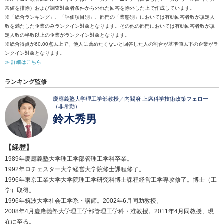
常値を排除）および調査対象者条件から外れた回答を除外した上で作成しています。
※「総合ランキング」、「評価項目別」、部門の「業態別」においては有効回答者数が規定人
数を満たした企業のみランクイン対象となります。その他の部門においては有効回答者数が規
定人数の半数以上の企業がランクイン対象となります。
※総合得点が60.00点以上で、他人に薦めたくないと回答した人の割合が基準値以下の企業がラ
ンクイン対象となります。
≫ 詳細はこちら
ランキング監修
慶應義塾大学理工学部教授／内閣府 上席科学技術政策フェロー
（非常勤）
鈴木秀男
【経歴】
1989年慶應義塾大学理工学部管理工学科卒業。
1992年ロチェスター大学経営大学院修士課程修了。
1996年東京工業大学大学院理工学研究科博士課程経営工学専攻修了。博士（工
学）取得。
1996年筑波大学社会工学系・講師。2002年6月同助教授。
2008年4月慶應義塾大学理工学部管理工学科・准教授。2011年4月同教授、現
在に至る。