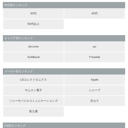
年代別ランキング
30代
40代
50代以上
キャリア別ランキング
docomo
au
SoftBank
Y!mobile
メーカー別ランキング
LGエレクトロニクス
Apple
サムスン電子
シャープ
ソニーモバイルコミュニケーションズ
京セラ
富士通
OS別ランキング