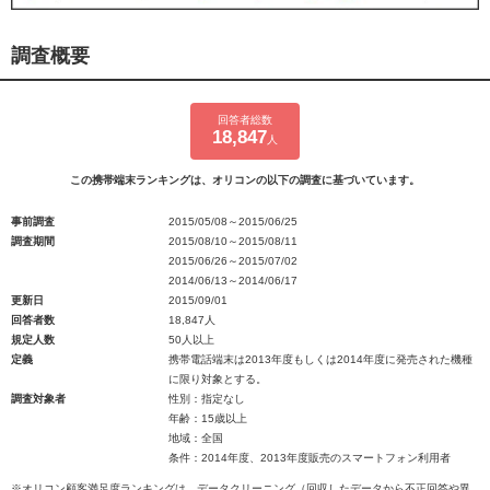
調査概要
回答者総数
18,847
人
この携帯端末ランキングは、オリコンの以下の調査に基づいています。
事前調査
2015/05/08～2015/06/25
調査期間
2015/08/10～2015/08/11
2015/06/26～2015/07/02
2014/06/13～2014/06/17
更新日
2015/09/01
回答者数
18,847人
規定人数
50人以上
定義
携帯電話端末は2013年度もしくは2014年度に発売された機種
に限り対象とする。
調査対象者
性別：指定なし
年齢：15歳以上
地域：全国
条件：2014年度、2013年度販売のスマートフォン利用者
※オリコン顧客満足度ランキングは、データクリーニング（回収したデータから不正回答や異