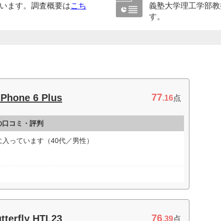
います。調査概要は
こち
義塾大学理工学部教
す。
77
Phone 6 Plus
.16
点
lusの口コミ・評判
入っています（40代／男性）
76
terfly HTL23
.39
点