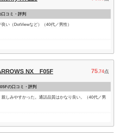
L23の口コミ・評判
い（DotViewなど）（40代／男性）
75
RROWS NX F05F
.74
点
 F05Fの口コミ・評判
、親しみやすかった。通話品質はかなり良い。（40代／男