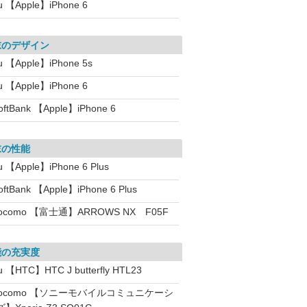
u 【Apple】iPhone 6
末のデザイン
u 【Apple】iPhone 5s
u 【Apple】iPhone 6
oftBank 【Apple】iPhone 6
末の性能
u 【Apple】iPhone 6 Plus
oftBank 【Apple】iPhone 6 Plus
ocomo 【富士通】ARROWS NX F05F
能の充実度
u 【HTC】HTC J butterfly HTL23
docomo 【ソニーモバイルコミュニケーシ