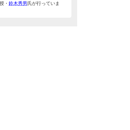
授・
鈴木秀男
氏が行っていま