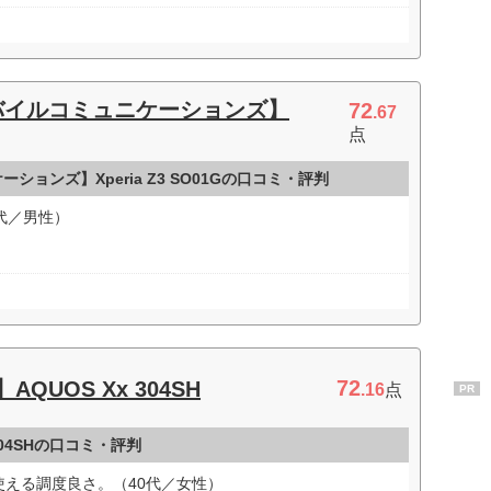
モバイルコミュニケーションズ】
72
.67
点
ションズ】Xperia Z3 SO01Gの口コミ・評判
代／男性）
72
AQUOS Xx 304SH
.16
点
PR
 304SHの口コミ・評判
える調度良さ。（40代／女性）