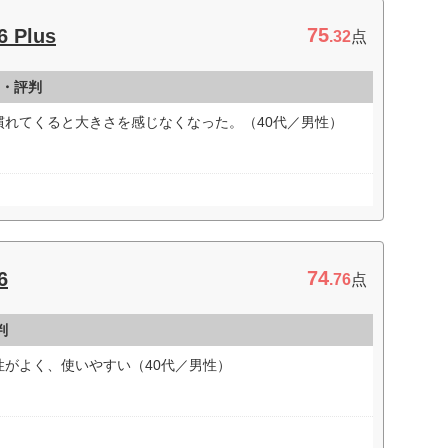
75
6 Plus
.32
点
コミ・評判
慣れてくると大きさを感じなくなった。（40代／男性）
74
6
.76
点
判
がよく、使いやすい（40代／男性）