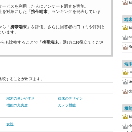
a
サービスを利用した
人にアンケート調査を実施。
社を対象にした「
携帯端末
」ランキングを発表していま
端
から「
携帯端末
」を評価。さらに回答者の口コミや評判と
a
ています。
a
からも比較することで「
携帯端末
」選びにお役立てくださ
S
端
a
比較することが出来ます。
S
d
端末の使いやすさ
端末のデザイン
機能の充実度
カメラ機能
機
a
女性