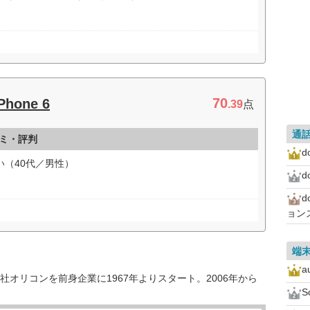
70
Phone 6
.39
点
通
口コミ・評判
d
い（40代／男性）
d
ョンズ
端
a
オリコンを前身企業に1967年よりスタート。2006年から
S