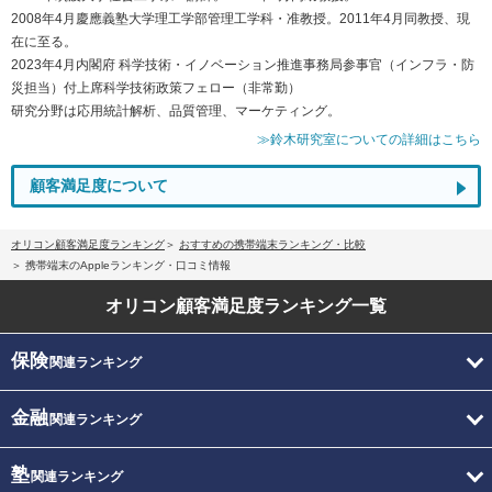
2008年4月慶應義塾大学理工学部管理工学科・准教授。2011年4月同教授、現
在に至る。
2023年4月内閣府 科学技術・イノベーション推進事務局参事官（インフラ・防
災担当）付上席科学技術政策フェロー（非常勤）
研究分野は応用統計解析、品質管理、マーケティング。
≫鈴木研究室についての詳細はこちら
顧客満足度について
オリコン顧客満足度ランキング
おすすめの携帯端末ランキング・比較
携帯端末のAppleランキング・口コミ情報
オリコン顧客満足度
ランキング一覧
保険
関連ランキング
金融
関連ランキング
塾
関連ランキング