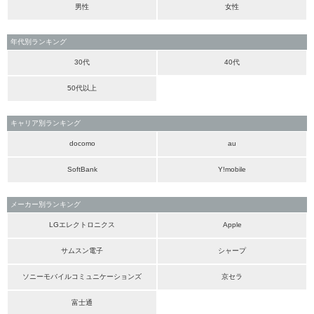
男性
女性
年代別ランキング
30代
40代
50代以上
キャリア別ランキング
docomo
au
SoftBank
Y!mobile
メーカー別ランキング
LGエレクトロニクス
Apple
サムスン電子
シャープ
ソニーモバイルコミュニケーションズ
京セラ
富士通