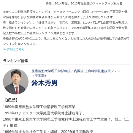
条件：2014年度、2013年度販売のスマートフォン利用者
※オリコン顧客満足度ランキングは、データクリーニング（回収したデータから不正回答や異
常値を排除）および調査対象者条件から外れた回答を除外した上で作成しています。
※「総合ランキング」、「評価項目別」、部門の「業態別」においては有効回答者数が規定人
数を満たした企業のみランクイン対象となります。その他の部門においては有効回答者数が規
定人数の半数以上の企業がランクイン対象となります。
※総合得点が60.00点以上で、他人に薦めたくないと回答した人の割合が基準値以下の企業がラ
ンクイン対象となります。
≫ 詳細はこちら
ランキング監修
慶應義塾大学理工学部教授／内閣府 上席科学技術政策フェロー
（非常勤）
鈴木秀男
【経歴】
1989年慶應義塾大学理工学部管理工学科卒業。
1992年ロチェスター大学経営大学院修士課程修了。
1996年東京工業大学大学院理工学研究科博士課程経営工学専攻修了。博士（工
学）取得。
1996年筑波大学社会工学系・講師。2002年6月同助教授。