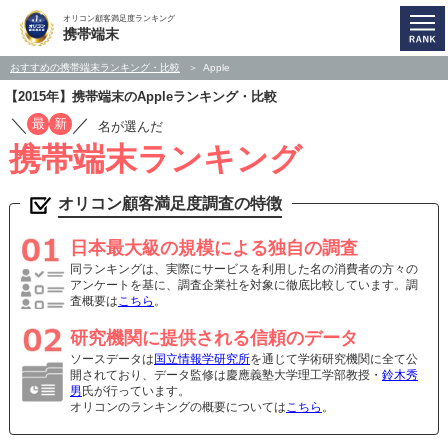
オリコン顧客満足度ランキング
携帯端末
おすすめの携帯端末ランキング・比較
Apple
【2015年】携帯端末のAppleランキング・比較
／
／
最
新
名が選んだ
携帯端末ランキング
オリコン顧客満足度調査の特徴
日本最大級の規模による独自の調査
同ランキングは、実際にサービスを利用した名の消費者の方々の
アンケートを基に、調査企業社を対象に徹底比較しています。調
査概要は
こちら
。
研究機関に提供される信頼のデータ
ソースデータは
国立情報学研究所
を通じて学術研究機関に全て公
開されており、データ監修は慶應義塾大学理工学部教授・
鈴木秀
男
氏が行っています。
オリコンのランキングの概要については
こちら
。