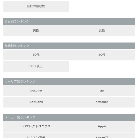
会社の信頼性
男女別ランキング
男性
女性
年代別ランキング
30代
40代
50代以上
キャリア別ランキング
docomo
au
SoftBank
Y!mobile
メーカー別ランキング
LGエレクトロニクス
Apple
サムスン電子
シャープ