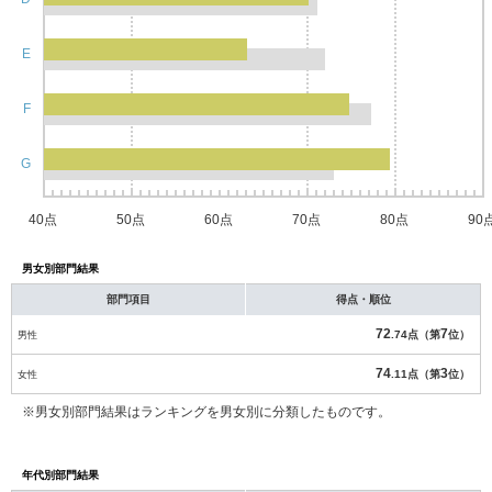
E
F
G
40点
50点
60点
70点
80点
90
男女別部門結果
部門項目
得点・順位
72
7
男性
.74点（第
位）
74
3
女性
.11点（第
位）
※男女別部門結果はランキングを男女別に分類したものです。
年代別部門結果