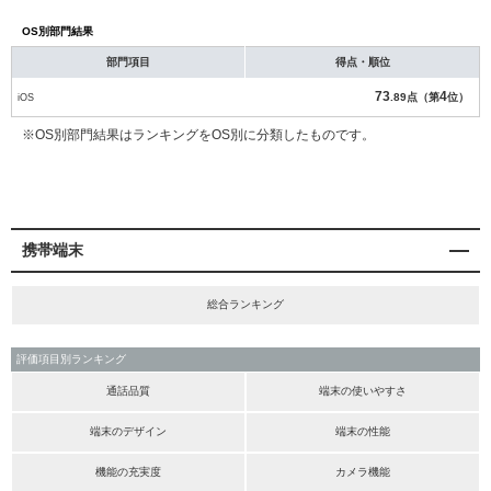
OS別部門結果
部門項目
得点・順位
73
4
iOS
.89点（第
位）
※OS別部門結果はランキングをOS別に分類したものです。
携帯端末
総合ランキング
評価項目別ランキング
通話品質
端末の使いやすさ
端末のデザイン
端末の性能
機能の充実度
カメラ機能