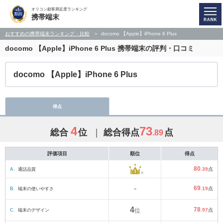
オリコン顧客満足度ランキング
携帯端末
おすすめの携帯端末ランキング・比較
docomo 【Apple】iPhone 6 Plus
docomo 【Apple】iPhone 6 Plus
携帯端末の評判・口コミ
docomo 【Apple】iPhone 6 Plus
得点
4
73
総合
位
総合得点
点
.89
評価項目
順位
得点
80
A.
通話品質
.39
点
-
69
B.
端末の使いやすさ
.19
点
4
78
C.
端末のデザイン
位
.97
点