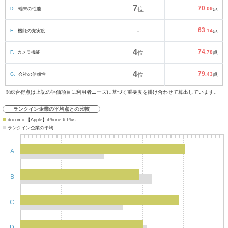
7
70
D.
端末の性能
位
.09
点
-
63
E.
機能の充実度
.14
点
4
74
F.
カメラ機能
位
.78
点
4
79
G.
会社の信頼性
位
.43
点
※総合得点は上記の評価項目に利用者ニーズに基づく重要度を掛け合わせて算出しています。
ランクイン企業の平均点との比較
docomo 【Apple】iPhone 6 Plus
ランクイン企業の平均
A
B
C
D