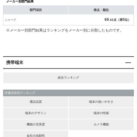
メーカー別部門結果
部門項目
得点・順位
69
5
シャープ
.42点（第
位）
※メーカー別部門結果はランキングをメーカー別に分類したものです。
携帯端末
総合ランキング
評価項目別ランキング
通話品質
端末の使いやすさ
端末のデザイン
端末の性能
機能の充実度
カメラ機能
会社の信頼性