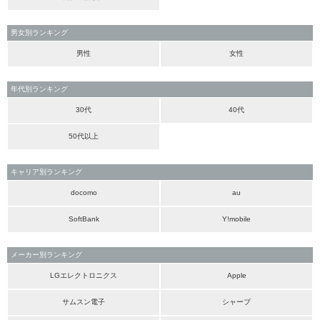
男女別ランキング
男性
女性
年代別ランキング
30代
40代
50代以上
キャリア別ランキング
docomo
au
SoftBank
Y!mobile
メーカー別ランキング
LGエレクトロニクス
Apple
サムスン電子
シャープ