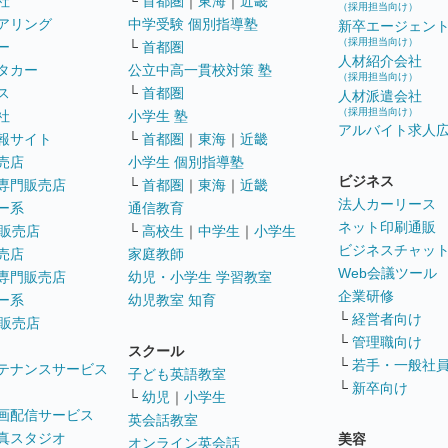
社
└
首都圏
｜
東海
｜
近畿
（採用担当向け）
アリング
中学受験 個別指導塾
新卒エージェン
（採用担当向け）
ー
└
首都圏
人材紹介会社
タカー
公立中高一貫校対策 塾
（採用担当向け）
ス
└
首都圏
人材派遣会社
（採用担当向け）
社
小学生 塾
アルバイト求人
報サイト
└
首都圏
｜
東海
｜
近畿
売店
小学生 個別指導塾
ビジネス
専門販売店
└
首都圏
｜
東海
｜
近畿
法人カーリース
ー系
通信教育
ネット印刷通販
販売店
└
高校生
｜
中学生
｜
小学生
ビジネスチャッ
売店
家庭教師
Web会議ツール
専門販売店
幼児・小学生 学習教室
企業研修
ー系
幼児教室 知育
└
経営者向け
販売店
└
管理職向け
スクール
└
若手・一般社
テナンスサービス
子ども英語教室
└
新卒向け
└
幼児
｜
小学生
画配信サービス
英会話教室
真スタジオ
美容
オンライン英会話