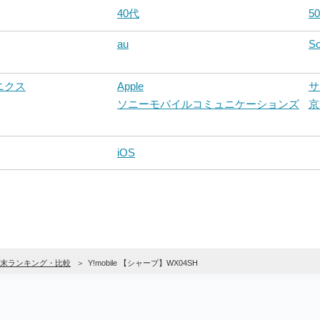
40代
5
au
So
ニクス
Apple
サ
ソニーモバイルコミュニケーションズ
京
iOS
末ランキング・比較
Y!mobile 【シャープ】WX04SH