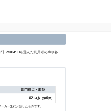
ープ】WX04SHを選んだ利用者の声や各
部門得点・順位
62
9
.04点（第
位）
メーカー別に分類したものです。