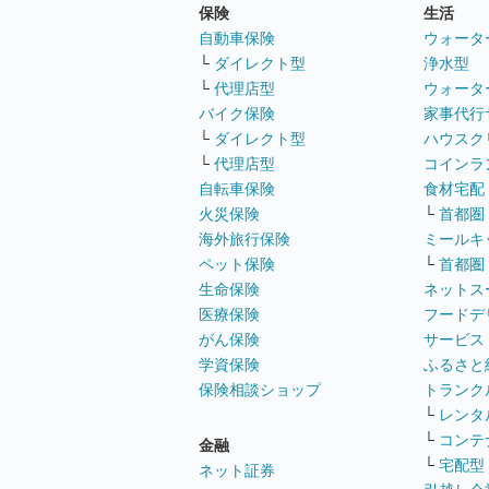
保険
生活
自動車保険
ウォータ
└
ダイレクト型
浄水型
└
代理店型
ウォータ
バイク保険
家事代行
└
ダイレクト型
ハウスク
└
代理店型
コインラ
自転車保険
食材宅配
火災保険
└
首都圏
海外旅行保険
ミールキ
ペット保険
└
首都圏
生命保険
ネットス
医療保険
フードデ
がん保険
サービス
学資保険
ふるさと
保険相談ショップ
トランク
└
レンタ
└
コンテ
金融
└
宅配型
ネット証券