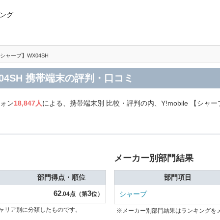
ング
e 【シャープ】WX04SH
WX04SH 携帯端末の評判・口コミ
フォン
18,847人
による、携帯端末別 比較・評判の内、Y!mobile 【シャ
メーカー別部門結果
部門得点・順位
部門項目
62
3
シャープ
.04点（第
位）
ャリア別に分類したものです。
※メーカー別部門結果はランキングを