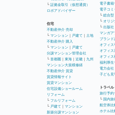
電子書籍
└
証拠金取引（仮想通貨）
電子コミ
ロボアドバイザー
└
総合型
└
オリジ
住宅
└
出版社
不動産仲介 売却
マンガア
└
マンション
｜
戸建て
｜
土地
ブランド
不動産仲介 購入
オフィス
└
マンション
｜
戸建て
オフィス
分譲マンション管理会社
オフィス
└
首都圏
｜
東海
｜
近畿
｜
九州
福利厚生
マンション大規模修繕
電力会社
不動産仲介 賃貸
子ども見
賃貸情報サイト
賃貸マンション
トラベル
住宅設備ショールーム
旅行予約
リフォーム
└
国内旅
└
フルリフォーム
航空券比
└
戸建て
｜
マンション
ホテル比
新築分譲マンション