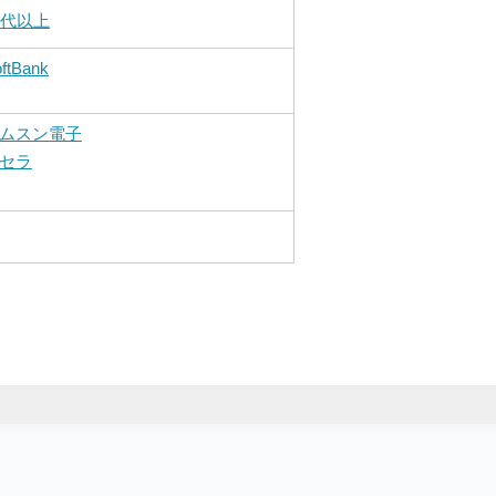
0代以上
ftBank
ムスン電子
セラ