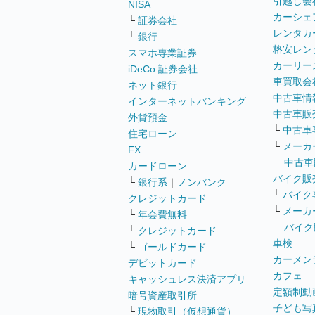
引越し会
NISA
カーシェ
└
証券会社
レンタカ
└
銀行
格安レン
スマホ専業証券
カーリー
iDeCo 証券会社
車買取会
ネット銀行
中古車情
インターネットバンキング
中古車販
外貨預金
└
中古車
住宅ローン
└
メーカ
FX
中古車
カードローン
バイク販
└
銀行系
｜
ノンバンク
└
バイク
クレジットカード
└
メーカ
└
年会費無料
バイク
└
クレジットカード
車検
└
ゴールドカード
カーメン
デビットカード
カフェ
キャッシュレス決済アプリ
定額制動
暗号資産取引所
子ども写
└
現物取引（仮想通貨）