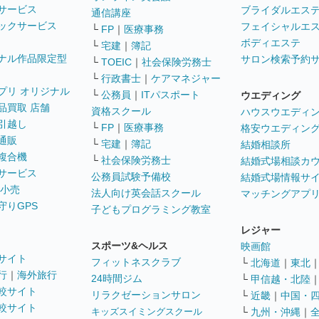
サービス
ブライダルエス
通信講座
ックサービス
フェイシャルエ
└
FP
｜
医療事務
ボディエステ
└
宅建
｜
簿記
ナル作品限定型
サロン検索予約
└
TOEIC
｜
社会保険労務士
└
行政書士
｜
ケアマネジャー
プリ オリジナル
└
公務員
｜
ITパスポート
ウエディング
品買取 店舗
資格スクール
ハウスウエディ
引越し
└
FP
｜
医療事務
格安ウエディン
通販
└
宅建
｜
簿記
結婚相談所
複合機
└
社会保険労務士
結婚式場相談カ
サービス
公務員試験予備校
結婚式場情報サ
 小売
法人向け英会話スクール
マッチングアプ
守りGPS
子どもプログラミング教室
レジャー
スポーツ&ヘルス
映画館
サイト
フィットネスクラブ
└
北海道
｜
東北
行
｜
海外旅行
24時間ジム
└
甲信越・北陸
較サイト
リラクゼーションサロン
└
近畿
｜
中国・
較サイト
キッズスイミングスクール
└
九州・沖縄
｜