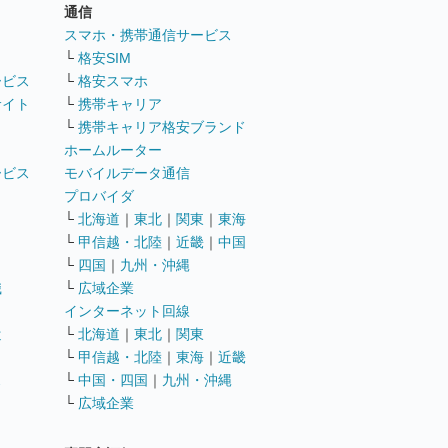
通信
ト
スマホ・携帯通信サービス
└
格安SIM
ービス
└
格安スマホ
サイト
└
携帯キャリア
└
携帯キャリア格安ブランド
ホームルーター
ービス
モバイルデータ通信
ト
プロバイダ
└
北海道
｜
東北
｜
関東
｜
東海
└
甲信越・北陸
｜
近畿
｜
中国
└
四国
｜
九州・沖縄
職
└
広域企業
インターネット回線
遣
└
北海道
｜
東北
｜
関東
└
甲信越・北陸
｜
東海
｜
近畿
ス
└
中国・四国
｜
九州・沖縄
└
広域企業