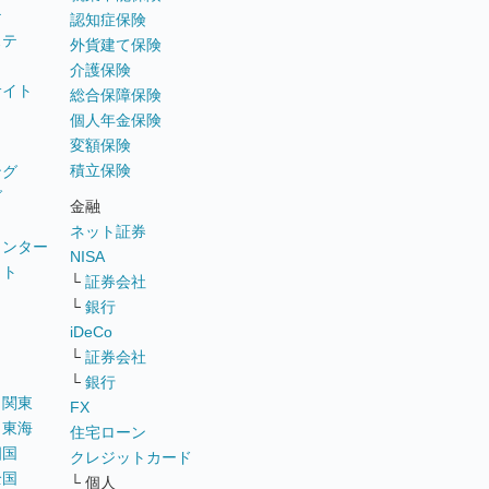
テ
認知症保険
ステ
外貨建て保険
介護保険
サイト
総合保障保険
個人年金保険
変額保険
積立保険
ング
グ
金融
ネット証券
ウンター
NISA
イト
└
証券会社
リ
└
銀行
iDeCo
└
証券会社
└
銀行
｜
関東
FX
｜
東海
住宅ローン
四国
クレジットカード
全国
└ 個人