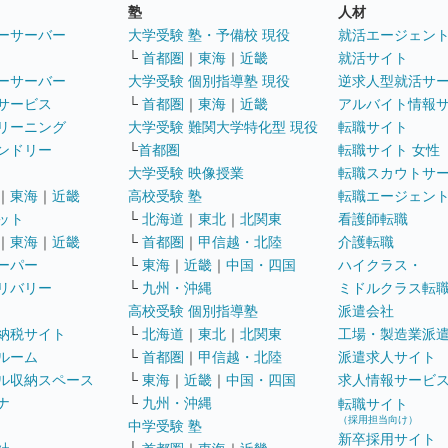
塾
人材
ーサーバー
大学受験 塾・予備校 現役
就活エージェン
└
首都圏
｜
東海
｜
近畿
就活サイト
ーサーバー
大学受験 個別指導塾 現役
逆求人型就活サ
サービス
└
首都圏
｜
東海
｜
近畿
アルバイト情報
リーニング
大学受験 難関大学特化型 現役
転職サイト
ンドリー
└
首都圏
転職サイト 女性
大学受験 映像授業
転職スカウトサ
｜
東海
｜
近畿
高校受験 塾
転職エージェン
ット
└
北海道
｜
東北
｜
北関東
看護師転職
｜
東海
｜
近畿
└
首都圏
｜
甲信越・北陸
介護転職
ーパー
└
東海
｜
近畿
｜
中国・四国
ハイクラス・
リバリー
└
九州・沖縄
ミドルクラス転
高校受験 個別指導塾
派遣会社
納税サイト
└
北海道
｜
東北
｜
北関東
工場・製造業派
ルーム
└
首都圏
｜
甲信越・北陸
派遣求人サイト
ル収納スペース
└
東海
｜
近畿
｜
中国・四国
求人情報サービ
ナ
└
九州・沖縄
転職サイト
（採用担当向け）
中学受験 塾
新卒採用サイト