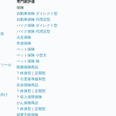
専門家評価
ト
保険
自動車保険 ダイレクト型
自動車保険 代理店型
バイク保険 ダイレクト型
バイク保険 代理店型
広告
火災保険
学資保険
ペット保険
ペット保険 小型犬
ペット保険 猫
トツール
医療保険商品
└
終身型
｜
定期型
└
引受基準緩和型
生命保険商品
└
終身型
｜
定期型
員向け
└
収入保障保険
がん保険商品
└
終身型
｜
定期型
就業不能保険