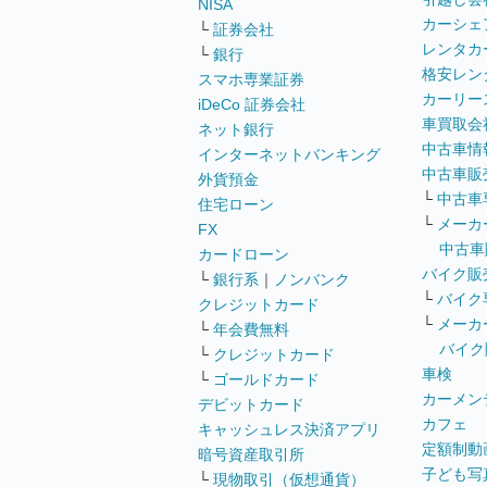
NISA
カーシェ
└
証券会社
レンタカ
└
銀行
格安レン
スマホ専業証券
カーリー
iDeCo 証券会社
車買取会
ネット銀行
中古車情
インターネットバンキング
中古車販
外貨預金
└
中古車
住宅ローン
└
メーカ
FX
中古車
カードローン
バイク販
└
銀行系
｜
ノンバンク
└
バイク
クレジットカード
└
メーカ
└
年会費無料
バイク
└
クレジットカード
車検
└
ゴールドカード
カーメン
デビットカード
カフェ
キャッシュレス決済アプリ
定額制動
暗号資産取引所
子ども写
└
現物取引（仮想通貨）