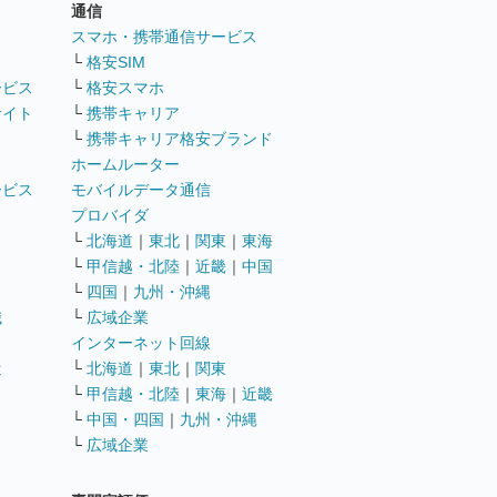
通信
ト
スマホ・携帯通信サービス
└
格安SIM
ービス
└
格安スマホ
サイト
└
携帯キャリア
└
携帯キャリア格安ブランド
ホームルーター
ービス
モバイルデータ通信
ト
プロバイダ
└
北海道
｜
東北
｜
関東
｜
東海
└
甲信越・北陸
｜
近畿
｜
中国
└
四国
｜
九州・沖縄
職
└
広域企業
インターネット回線
遣
└
北海道
｜
東北
｜
関東
└
甲信越・北陸
｜
東海
｜
近畿
ス
└
中国・四国
｜
九州・沖縄
└
広域企業