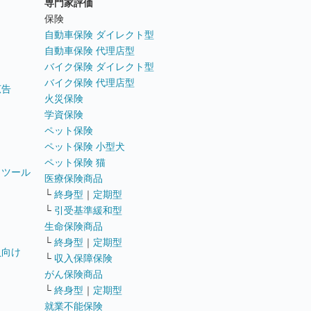
専門家評価
ト
保険
自動車保険 ダイレクト型
自動車保険 代理店型
バイク保険 ダイレクト型
バイク保険 代理店型
広告
火災保険
学資保険
ペット保険
ペット保険 小型犬
ペット保険 猫
トツール
医療保険商品
└
終身型
｜
定期型
└
引受基準緩和型
生命保険商品
└
終身型
｜
定期型
員向け
└
収入保障保険
がん保険商品
└
終身型
｜
定期型
就業不能保険