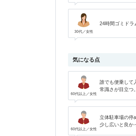
24時間ゴミドラ
30代／女性
気になる点
誰でも便乗して
常識さが目立つ
60代以上／女性
立体駐車場の停
少し広いと良か
60代以上／女性