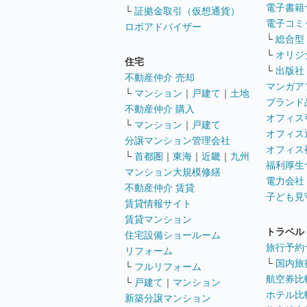
電子書籍
└
証拠金取引（仮想通貨）
電子コミ
ロボアドバイザー
└
総合型
└
オリジ
住宅
└
出版社
不動産仲介 売却
マンガア
└
マンション
｜
戸建て
｜
土地
ブランド
不動産仲介 購入
オフィス
└
マンション
｜
戸建て
オフィス
分譲マンション管理会社
オフィス
└
首都圏
｜
東海
｜
近畿
｜
九州
福利厚生
マンション大規模修繕
電力会社
不動産仲介 賃貸
子ども見
賃貸情報サイト
賃貸マンション
トラベル
住宅設備ショールーム
旅行予約
リフォーム
└
国内旅
└
フルリフォーム
航空券比
└
戸建て
｜
マンション
ホテル比
新築分譲マンション