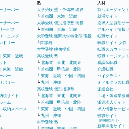
塾
人材
ーサーバー
大学受験 塾・予備校 現役
就活エージェン
└
首都圏
｜
東海
｜
近畿
就活サイト
ーサーバー
大学受験 個別指導塾 現役
逆求人型就活サ
サービス
└
首都圏
｜
東海
｜
近畿
アルバイト情報
リーニング
大学受験 難関大学特化型 現役
転職サイト
ンドリー
└
首都圏
転職サイト 女性
大学受験 映像授業
転職スカウトサ
｜
東海
｜
近畿
高校受験 塾
転職エージェン
ット
└
北海道
｜
東北
｜
北関東
看護師転職
｜
東海
｜
近畿
└
首都圏
｜
甲信越・北陸
介護転職
ーパー
└
東海
｜
近畿
｜
中国・四国
ハイクラス・
リバリー
└
九州・沖縄
ミドルクラス転
高校受験 個別指導塾
派遣会社
納税サイト
└
北海道
｜
東北
｜
北関東
工場・製造業派
ルーム
└
首都圏
｜
甲信越・北陸
派遣求人サイト
ル収納スペース
└
東海
｜
近畿
｜
中国・四国
求人情報サービ
ナ
└
九州・沖縄
転職サイト
（採用担当向け）
中学受験 塾
新卒採用サイト
社
└
首都圏
｜
東海
｜
近畿