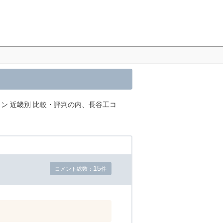
ン 近畿別 比較・評判の内、長谷工コ
15
コメント総数：
件