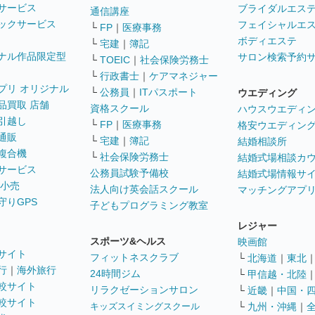
サービス
ブライダルエス
通信講座
ックサービス
フェイシャルエ
└
FP
｜
医療事務
ボディエステ
└
宅建
｜
簿記
ナル作品限定型
サロン検索予約
└
TOEIC
｜
社会保険労務士
└
行政書士
｜
ケアマネジャー
プリ オリジナル
└
公務員
｜
ITパスポート
ウエディング
品買取 店舗
資格スクール
ハウスウエディ
引越し
└
FP
｜
医療事務
格安ウエディン
通販
└
宅建
｜
簿記
結婚相談所
複合機
└
社会保険労務士
結婚式場相談カ
サービス
公務員試験予備校
結婚式場情報サ
 小売
法人向け英会話スクール
マッチングアプ
守りGPS
子どもプログラミング教室
レジャー
スポーツ&ヘルス
映画館
サイト
フィットネスクラブ
└
北海道
｜
東北
行
｜
海外旅行
24時間ジム
└
甲信越・北陸
較サイト
リラクゼーションサロン
└
近畿
｜
中国・
較サイト
キッズスイミングスクール
└
九州・沖縄
｜