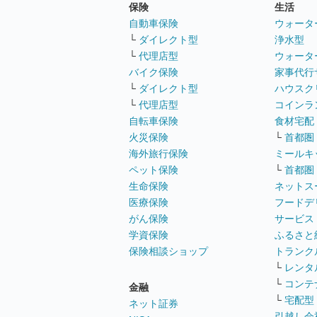
保険
生活
自動車保険
ウォータ
└
ダイレクト型
浄水型
└
代理店型
ウォータ
バイク保険
家事代行
└
ダイレクト型
ハウスク
└
代理店型
コインラ
自転車保険
食材宅配
火災保険
└
首都圏
海外旅行保険
ミールキ
ペット保険
└
首都圏
生命保険
ネットス
医療保険
フードデ
がん保険
サービス
学資保険
ふるさと
保険相談ショップ
トランク
└
レンタ
└
コンテ
金融
└
宅配型
ネット証券
引越し会