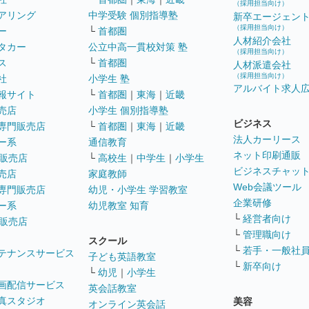
（採用担当向け）
アリング
中学受験 個別指導塾
新卒エージェン
（採用担当向け）
ー
└
首都圏
人材紹介会社
タカー
公立中高一貫校対策 塾
（採用担当向け）
ス
└
首都圏
人材派遣会社
（採用担当向け）
社
小学生 塾
アルバイト求人
報サイト
└
首都圏
｜
東海
｜
近畿
売店
小学生 個別指導塾
ビジネス
専門販売店
└
首都圏
｜
東海
｜
近畿
法人カーリース
ー系
通信教育
ネット印刷通販
販売店
└
高校生
｜
中学生
｜
小学生
ビジネスチャッ
売店
家庭教師
Web会議ツール
専門販売店
幼児・小学生 学習教室
企業研修
ー系
幼児教室 知育
└
経営者向け
販売店
└
管理職向け
スクール
└
若手・一般社
テナンスサービス
子ども英語教室
└
新卒向け
└
幼児
｜
小学生
画配信サービス
英会話教室
真スタジオ
美容
オンライン英会話