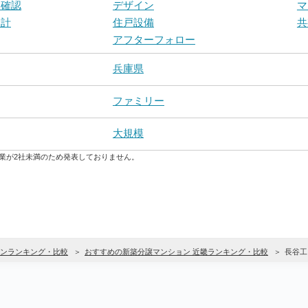
戸確認
デザイン
マ
設計
住戸設備
共
アフターフォロー
兵庫県
ファミリー
大規模
業が2社未満のため発表しておりません。
ンランキング・比較
おすすめの新築分譲マンション 近畿ランキング・比較
長谷工