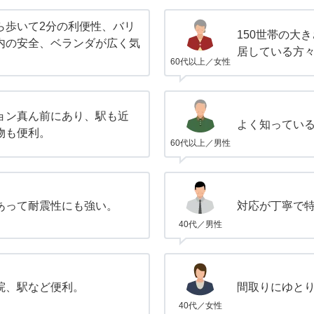
ら歩いて2分の利便性、バリ
150世帯の大
内の安全、ベランダが広く気
居している方
60代以上／女性
ョン真ん前にあり、駅も近
よく知ってい
物も便利。
60代以上／男性
あって耐震性にも強い。
対応が丁寧で
40代／男性
院、駅など便利。
間取りにゆと
40代／女性