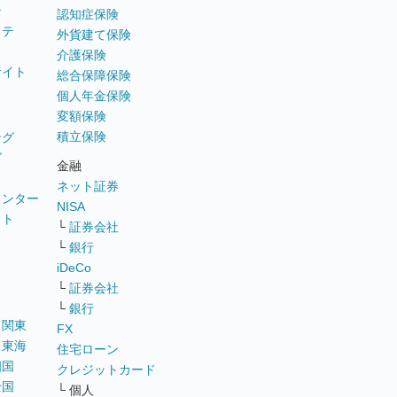
テ
認知症保険
ステ
外貨建て保険
介護保険
サイト
総合保障保険
個人年金保険
変額保険
積立保険
ング
グ
金融
ネット証券
ウンター
NISA
イト
└
証券会社
リ
└
銀行
iDeCo
└
証券会社
└
銀行
｜
関東
FX
｜
東海
住宅ローン
四国
クレジットカード
全国
└ 個人