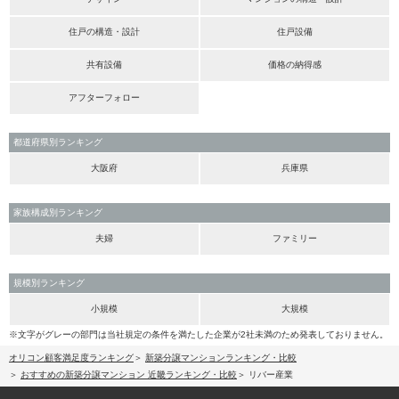
住戸の構造・設計
住戸設備
共有設備
価格の納得感
アフターフォロー
都道府県別ランキング
大阪府
兵庫県
家族構成別ランキング
夫婦
ファミリー
規模別ランキング
小規模
大規模
※文字がグレーの部門は当社規定の条件を満たした企業が2社未満のため発表しておりません。
オリコン顧客満足度ランキング
新築分譲マンションランキング・比較
おすすめの新築分譲マンション 近畿ランキング・比較
リバー産業