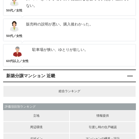
ない。
50代／女性
販売時の説明が悪い。購入後わかった。
50代／女性
駐車場が狭い、ゆとりが欲しい。
60代以上／女性
新築分譲マンション 近畿
総合ランキング
評価項目別ランキング
立地
情報提供
周辺環境
引渡し時の住戸確認
デザイン
マンションの構造・設計