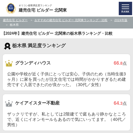
オリコン顧客満足度ランキング
建売住宅 ビルダー 北関東
建売住宅 ビルダー
おすすめの建売住宅 ビルダー 北関東ランキング・比較
2024年版
栃木県
【2024年】建売住宅 ビルダー 北関東の栃木県ランキング・比較
栃木県 満足度ランキング
グランディハウス
66
.8
点
公園や学校が近く子供にとっては安心。子供のため（当時生後3
ヶ月）に家を買ったが注文住宅では時間がかかりすぎるため建
売ですぐ入居できたのが良かった。（30代／女性）
ケイアイスター不動産
64
.3
点
ザックリですが、私としては2階建てで庭もあり静かなところ
で、近くにイオンモールもあるので気にいってます。（40代／
男性）