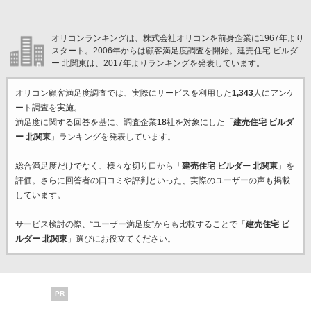
オリコンランキングは、株式会社オリコンを前身企業に1967年より
スタート。2006年からは顧客満足度調査を開始。建売住宅 ビルダ
ー 北関東は、2017年よりランキングを発表しています。
オリコン顧客満足度調査では、実際にサービスを利用した
1,343
人にアンケ
ート調査を実施。
満足度に関する回答を基に、調査企業
18
社を対象にした「
建売住宅 ビルダ
ー 北関東
」ランキングを発表しています。
総合満足度だけでなく、様々な切り口から「
建売住宅 ビルダー 北関東
」を
評価。さらに回答者の口コミや評判といった、実際のユーザーの声も掲載
しています。
サービス検討の際、“ユーザー満足度”からも比較することで「
建売住宅 ビ
ルダー 北関東
」選びにお役立てください。
PR