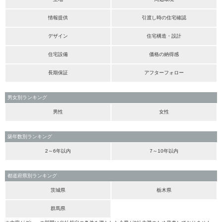
情報提供
引渡し時の住宅確認
デザイン
住宅構造・設計
住宅設備
価格の納得感
長期保証
アフターフォロー
男女別ランキング
男性
女性
築年数別ランキング
2～6年以内
7～10年以内
都道府県別ランキング
茨城県
栃木県
群馬県