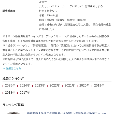
ルダー
ただし、ハウスメーカー、デベロッパーは対象外とする
調査対象者
性別：指定なし
年齢：25～84歳
地域：北関東（茨城県、栃木県、群馬県）
条件：過去12年以内に新築建売住宅に入居し、購入物件の選定
に関与した人
※オリコン顧客満足度ランキングは、データクリーニング（回収したデータから不正回答や異
常値を排除）および調査対象者条件から外れた回答を除外した上で作成しています。
※「総合ランキング」、「評価項目別」、部門の「業態別」においては有効回答者数が規定人
数を満たした企業のみランクイン対象となります。その他の部門においては有効回答者数が規
定人数の半数以上の企業がランクイン対象となります。
※総合得点が60.0点以上で、他人に薦めたくないと回答した人の割合が基準値以下の企業がラ
ンクイン対象となります。
≫ 詳細はこちら
過去ランキング
2025年
2024年
2023年
2022年
2021年
2020年
2019年
2018年
2017年
ランキング監修
慶應義塾大学理工学部教授／内閣府 上席科学技術政策フェロー