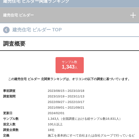
建売住宅 ビルダー関連ランキング
建売住宅 ビルダー
建売住宅 ビルダー TOP
調査概要
サンプル数
1,343
人
この建売住宅 ビルダー 北関東ランキングは、オリコンの以下の調査に基づいています。
事前調査
2023/08/15～2023/10/18
調査期間
2023/10/19～2023/11/13
2022/09/27～2022/10/17
2021/09/01～2021/09/21
更新日
2024/02/01
サンプル数
1,343人（全国調査における総サンプル数16,831人）
規定人数
100人以上
調査企業数
18社
定義
施工を基本的にすべて自社または自社グループで行っているビ