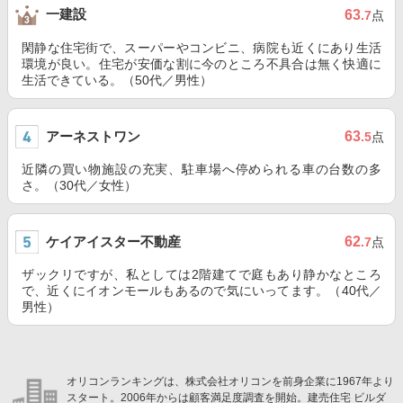
一建設
63
.7
点
閑静な住宅街で、スーパーやコンビニ、病院も近くにあり生活
環境が良い。住宅が安価な割に今のところ不具合は無く快適に
生活できている。（50代／男性）
アーネストワン
63
.5
点
近隣の買い物施設の充実、駐車場へ停められる車の台数の多
さ。（30代／女性）
ケイアイスター不動産
62
.7
点
ザックリですが、私としては2階建てで庭もあり静かなところ
で、近くにイオンモールもあるので気にいってます。（40代／
男性）
オリコンランキングは、株式会社オリコンを前身企業に1967年より
スタート。2006年からは顧客満足度調査を開始。建売住宅 ビルダ