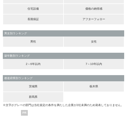
住宅設備
価格の納得感
長期保証
アフターフォロー
男女別ランキング
男性
女性
築年数別ランキング
2～6年以内
7～10年以内
都道府県別ランキング
茨城県
栃木県
群馬県
※文字がグレーの部門は当社規定の条件を満たした企業が2社未満のため発表しておりません。
PR