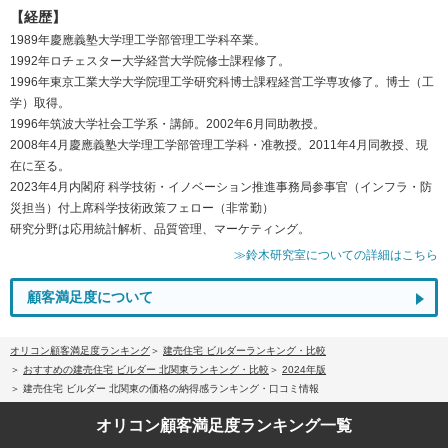
【経歴】
1989年慶應義塾大学理工学部管理工学科卒業。
1992年ロチェスター大学経営大学院修士課程修了。
1996年東京工業大学大学院理工学研究科博士課程経営工学専攻修了。博士（工
学）取得。
1996年筑波大学社会工学系・講師。2002年6月同助教授。
2008年4月慶應義塾大学理工学部管理工学科・准教授。2011年4月同教授、現
在に至る。
2023年4月内閣府 科学技術・イノベーション推進事務局参事官（インフラ・防
災担当）付上席科学技術政策フェロー（非常勤）
研究分野は応用統計解析、品質管理、マーケティング。
≫鈴木研究室についての詳細はこちら
顧客満足度について
オリコン顧客満足度ランキング
建売住宅 ビルダーランキング・比較
おすすめの建売住宅 ビルダー 北関東ランキング・比較
2024年版
建売住宅 ビルダー 北関東の価格の納得感ランキング・口コミ情報
オリコン顧客満足度
ランキング一覧