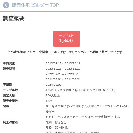
建売住宅 ビルダー TOP
調査概要
サンプル数
1,343
人
この建売住宅 ビルダー 北関東ランキングは、オリコンの以下の調査に基づいています。
事前調査
2023/08/15～2023/10/18
調査期間
2023/10/19～2023/11/13
2022/09/27～2022/10/17
2021/09/01～2021/09/21
更新日
2024/02/01
サンプル数
1,343人（全国調査における総サンプル数16,831人）
規定人数
100人以上
調査企業数
18社
定義
施工を基本的にすべて自社または自社グループで行っているビ
ルダー
ただし、ハウスメーカー、デベロッパーは対象外とする
調査対象者
性別：指定なし
年齢：25～84歳
地域：北関東（茨城県、栃木県、群馬県）