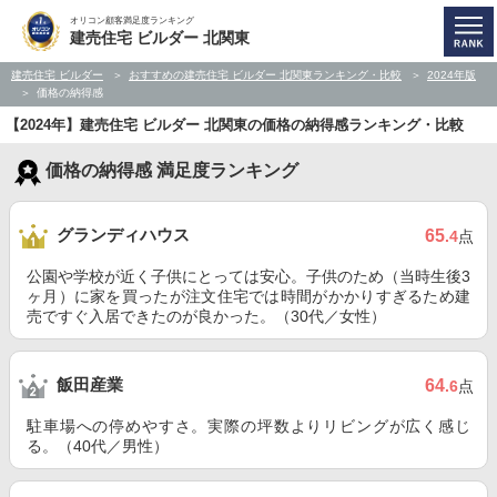
オリコン顧客満足度ランキング
建売住宅 ビルダー 北関東
建売住宅 ビルダー
おすすめの建売住宅 ビルダー 北関東ランキング・比較
2024年版
価格の納得感
【2024年】建売住宅 ビルダー 北関東の価格の納得感ランキング・比較
価格の納得感 満足度ランキング
グランディハウス
65
.4
点
公園や学校が近く子供にとっては安心。子供のため（当時生後3
ヶ月）に家を買ったが注文住宅では時間がかかりすぎるため建
売ですぐ入居できたのが良かった。（30代／女性）
飯田産業
64
.6
点
駐車場への停めやすさ。実際の坪数よりリビングが広く感じ
る。（40代／男性）