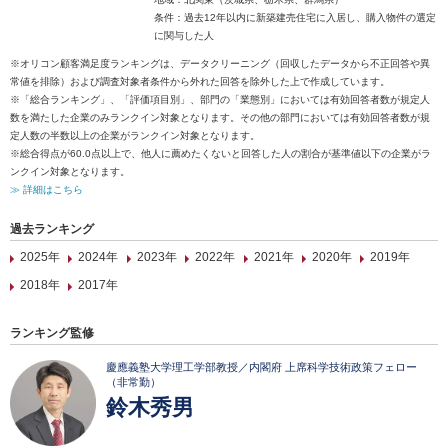
条件：過去12年以内に新築建売住宅に入居し、購入物件の選定
に関与した人
※オリコン顧客満足度ランキングは、データクリーニング（回収したデータから不正回答や異
常値を排除）および調査対象者条件から外れた回答を除外した上で作成しています。
※「総合ランキング」、「評価項目別」、部門の「業態別」においては有効回答者数が規定人
数を満たした企業のみランクイン対象となります。その他の部門においては有効回答者数が規
定人数の半数以上の企業がランクイン対象となります。
※総合得点が60.0点以上で、他人に薦めたくないと回答した人の割合が基準値以下の企業がラ
ンクイン対象となります。
≫ 詳細はこちら
過去ランキング
2025年
2024年
2023年
2022年
2021年
2020年
2019年
2018年
2017年
ランキング監修
慶應義塾大学理工学部教授／内閣府 上席科学技術政策フェロー
（非常勤）
鈴木秀男