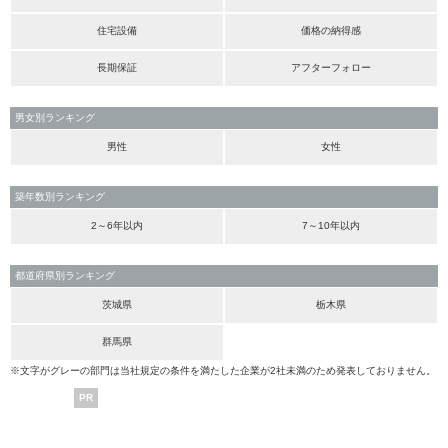
住宅設備
価格の納得感
長期保証
アフターフォロー
男女別ランキング
男性
女性
築年数別ランキング
2～6年以内
7～10年以内
都道府県別ランキング
茨城県
栃木県
群馬県
※文字がグレーの部門は当社規定の条件を満たした企業が2社未満のため発表しておりません。
PR