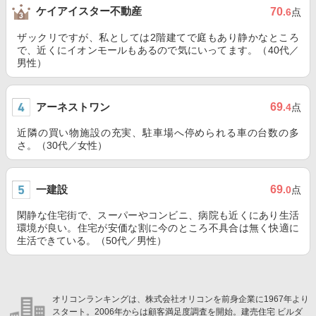
ケイアイスター不動産
70
.6
点
ザックリですが、私としては2階建てで庭もあり静かなところ
で、近くにイオンモールもあるので気にいってます。（40代／
男性）
アーネストワン
69
.4
点
近隣の買い物施設の充実、駐車場へ停められる車の台数の多
さ。（30代／女性）
一建設
69
.0
点
閑静な住宅街で、スーパーやコンビニ、病院も近くにあり生活
環境が良い。住宅が安価な割に今のところ不具合は無く快適に
生活できている。（50代／男性）
オリコンランキングは、株式会社オリコンを前身企業に1967年より
スタート。2006年からは顧客満足度調査を開始。建売住宅 ビルダ