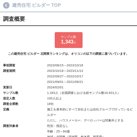
建売住宅 ビルダー TOP
調査概要
サンプル数
1,343
人
この建売住宅 ビルダー 北関東ランキングは、オリコンの以下の調査に基づいています。
事前調査
2023/08/15～2023/10/18
調査期間
2023/10/19～2023/11/13
2022/09/27～2022/10/17
2021/09/01～2021/09/21
更新日
2024/02/01
サンプル数
1,343人（全国調査における総サンプル数16,831人）
規定人数
100人以上
調査企業数
18社
定義
施工を基本的にすべて自社または自社グループで行っているビ
ルダー
ただし、ハウスメーカー、デベロッパーは対象外とする
調査対象者
性別：指定なし
年齢：25～84歳
地域：北関東（茨城県、栃木県、群馬県）