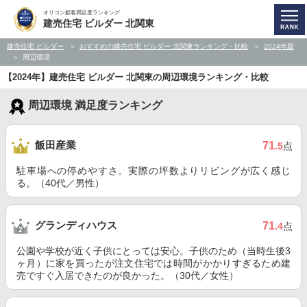
オリコン顧客満足度ランキング
建売住宅 ビルダー 北関東
建売住宅 ビルダー
おすすめの建売住宅 ビルダー 北関東ランキング・比較
2024年版
周辺環境
【2024年】建売住宅 ビルダー 北関東の周辺環境ランキング・比較
周辺環境 満足度ランキング
飯田産業
71
.5
点
駐車場への停めやすさ。実際の坪数よりリビングが広く感じ
る。（40代／男性）
グランディハウス
71
.4
点
公園や学校が近く子供にとっては安心。子供のため（当時生後3
ヶ月）に家を買ったが注文住宅では時間がかかりすぎるため建
売ですぐ入居できたのが良かった。（30代／女性）