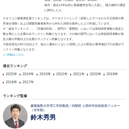
条件：過去12年以内に新築建売住宅に入居し、購入物件の選定
に関与した人
※オリコン顧客満足度ランキングは、データクリーニング（回収したデータから不正回答や異
常値を排除）および調査対象者条件から外れた回答を除外した上で作成しています。
※「総合ランキング」、「評価項目別」、部門の「業態別」においては有効回答者数が規定人
数を満たした企業のみランクイン対象となります。その他の部門においては有効回答者数が規
定人数の半数以上の企業がランクイン対象となります。
※総合得点が60.0点以上で、他人に薦めたくないと回答した人の割合が基準値以下の企業がラ
ンクイン対象となります。
≫ 詳細はこちら
過去ランキング
2025年
2024年
2023年
2022年
2021年
2020年
2019年
2018年
2017年
ランキング監修
慶應義塾大学理工学部教授／内閣府 上席科学技術政策フェロー
（非常勤）
鈴木秀男