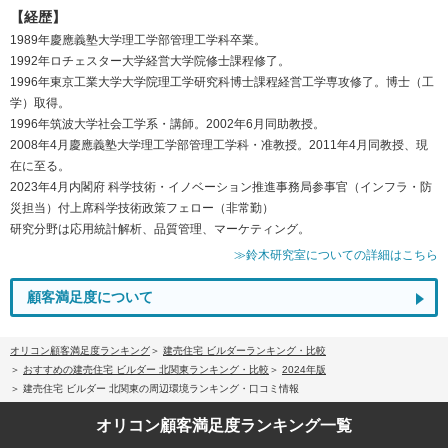
【経歴】
1989年慶應義塾大学理工学部管理工学科卒業。
1992年ロチェスター大学経営大学院修士課程修了。
1996年東京工業大学大学院理工学研究科博士課程経営工学専攻修了。博士（工
学）取得。
1996年筑波大学社会工学系・講師。2002年6月同助教授。
2008年4月慶應義塾大学理工学部管理工学科・准教授。2011年4月同教授、現
在に至る。
2023年4月内閣府 科学技術・イノベーション推進事務局参事官（インフラ・防
災担当）付上席科学技術政策フェロー（非常勤）
研究分野は応用統計解析、品質管理、マーケティング。
≫鈴木研究室についての詳細はこちら
顧客満足度について
オリコン顧客満足度ランキング
建売住宅 ビルダーランキング・比較
おすすめの建売住宅 ビルダー 北関東ランキング・比較
2024年版
建売住宅 ビルダー 北関東の周辺環境ランキング・口コミ情報
オリコン顧客満足度
ランキング一覧