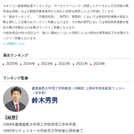
※オリコン顧客満足度ランキングは、データクリーニング（回収したデータから不正回答や異
常値を排除）および調査対象者条件から外れた回答を除外した上で作成しています。
※「総合ランキング」、「評価項目別」、部門の「業態別」においては有効回答者数が規定人
数を満たした企業のみランクイン対象となります。その他の部門においては有効回答者数が規
定人数の半数以上の企業がランクイン対象となります。
※総合得点が60.0点以上で、他人に薦めたくないと回答した人の割合が基準値以下の企業がラ
ンクイン対象となります。
≫ 詳細はこちら
過去ランキング
2025年
2024年
2023年
2022年
2021年
2020年
ランキング監修
慶應義塾大学理工学部教授／内閣府 上席科学技術政策フェロー
（非常勤）
鈴木秀男
【経歴】
1989年慶應義塾大学理工学部管理工学科卒業。
1992年ロチェスター大学経営大学院修士課程修了。