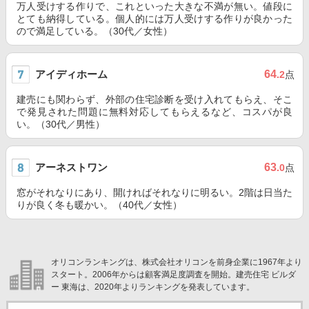
万人受けする作りで、これといった大きな不満が無い。値段に
とても納得している。個人的には万人受けする作りが良かった
ので満足している。（30代／女性）
アイディホーム
64
.2
点
建売にも関わらず、外部の住宅診断を受け入れてもらえ、そこ
で発見された問題に無料対応してもらえるなど、コスパが良
い。（30代／男性）
アーネストワン
63
.0
点
窓がそれなりにあり、開ければそれなりに明るい。2階は日当た
りが良く冬も暖かい。（40代／女性）
オリコンランキングは、株式会社オリコンを前身企業に1967年より
スタート。2006年からは顧客満足度調査を開始。建売住宅 ビルダ
ー 東海は、2020年よりランキングを発表しています。