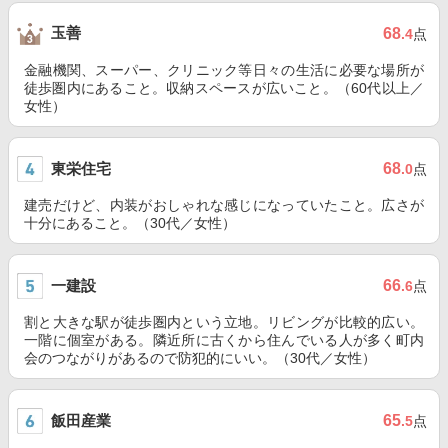
玉善
68
.4
点
金融機関、スーパー、クリニック等日々の生活に必要な場所が
徒歩圏内にあること。収納スペースが広いこと。（60代以上／
女性）
東栄住宅
68
.0
点
建売だけど、内装がおしゃれな感じになっていたこと。広さが
十分にあること。（30代／女性）
一建設
66
.6
点
割と大きな駅が徒歩圏内という立地。リビングが比較的広い。
一階に個室がある。隣近所に古くから住んでいる人が多く町内
会のつながりがあるので防犯的にいい。（30代／女性）
飯田産業
65
.5
点