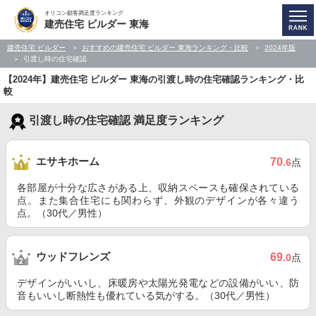
オリコン顧客満足度ランキング
建売住宅 ビルダー 東海
建売住宅 ビルダー
おすすめの建売住宅 ビルダー 東海ランキング・比較
2024年版
引渡し時の住宅確認
【2024年】建売住宅 ビルダー 東海の引渡し時の住宅確認ランキング・比
較
引渡し時の住宅確認 満足度ランキング
エサキホーム
70
.6
点
各部屋が十分な広さがある上、収納スペースも確保されている
点。また集合住宅にも関わらず、外観のデザインが各々違う
点。（30代／男性）
ウッドフレンズ
69
.0
点
デザインがいいし、床暖房や太陽光発電などの設備がいい、防
音もいいし断熱性も優れている気がする。（30代／男性）