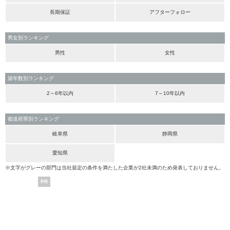
長期保証
アフターフォロー
男女別ランキング
男性
女性
築年数別ランキング
2～6年以内
7～10年以内
都道府県別ランキング
岐阜県
静岡県
愛知県
※文字がグレーの部門は当社規定の条件を満たした企業が2社未満のため発表しておりません。
PR