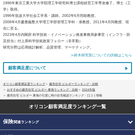
1996年東京工業大学大学院理工学研究科博士課程経営工学専攻修了。博士（工
学）取得。
1996年筑波大学社会工学系・講師。2002年6月同助教授。
2008年4月慶應義塾大学理工学部管理工学科・准教授。2011年4月同教授、現
在に至る。
2023年4月内閣府 科学技術・イノベーション推進事務局参事官（インフラ・防
災担当）付上席科学技術政策フェロー（非常勤）
研究分野は応用統計解析、品質管理、マーケティング。
≫鈴木研究室についての詳細はこちら
顧客満足度について
オリコン顧客満足度ランキング
建売住宅 ビルダーランキング・比較
おすすめの建売住宅 ビルダー 東海ランキング・比較
2024年版
建売住宅 ビルダー 東海の引渡し時の住宅確認ランキング・口コミ情報
オリコン顧客満足度
ランキング一覧
保険
関連ランキング