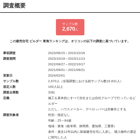
調査概要
サンプル数
2,670
人
この建売住宅 ビルダー 東海ランキングは、オリコンの以下の調査に基づいています。
事前調査
2023/08/15～2023/10/18
調査期間
2023/10/19～2023/11/13
2022/09/27～2022/10/17
2021/09/01～2021/09/21
更新日
2024/02/01
サンプル数
2,670人（全国調査における総サンプル数16,831人）
規定人数
100人以上
調査企業数
33社
定義
施工を基本的にすべて自社または自社グループで行っているビ
ルダー
ただし、ハウスメーカー、デベロッパーは対象外とする
調査対象者
性別：指定なし
年齢：25～84歳
地域：東海（岐阜県、静岡県、愛知県、三重県）
条件：過去12年以内に新築建売住宅に入居し、購入物件の選定
に関与した人