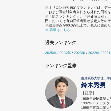
※オリコン顧客満足度ランキングは、デー
および調査対象者条件から外れた回答を
※「総合ランキング」、「評価項目別」、
門においては有効回答者数が規定人数の半
※総合得点が60.0点以上で、他人に薦
≫ 詳細はこちら
過去ランキング
2025年
/
2024年
/
2023年
/
2022年
/
202
ランキング監修
慶應義塾大学理工学
鈴木秀男
【経歴】
1989年慶應義塾
1992年ロチェス
1996年東京工業