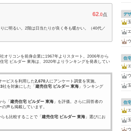
62
デ
.0
点
りに明るい。2階は日当たりが良く冬も暖かい。（40代／
オリコンを前身企業に1967年よりスタート。2006年から
住
宅 ビルダー 東海は、2020年よりランキングを発表してい
サービスを利用した
2,670
人にアンケート調査を実施。
33
社を対象にした「
建売住宅 ビルダー 東海
」ランキング
から「
建売住宅 ビルダー 東海
」を評価。さらに回答者の
住
ーの声も掲載しています。
からも比較することで「
建売住宅 ビルダー 東海
」選びにお