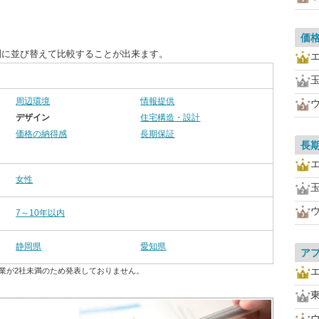
価
別に並び替えて比較することが出来ます。
周辺環境
情報提供
デザイン
住宅構造・設計
価格の納得感
長期保証
長
女性
7～10年以内
静岡県
愛知県
ア
業が2社未満のため発表しておりません。