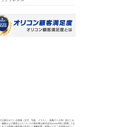
で公開されている情報（文字、写真、イラスト、画像データ等）及びこれ
・編集および構造などについての著作権は株式会社oricon MEに帰属してお
これらの情報を権利者の許可なく無断転載・複製などの二次利用を行うこ