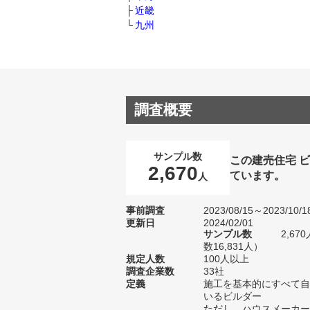
近畿
九州
調査概要
サンプル数
この建売住宅 
2,670
ています。
人
事前調査
2023/08/15～2023/10/1
更新日
2024/02/01
サンプル数
2,6
数16,831人）
規定人数
100人以上
調査企業数
33社
定義
施工を基本的にすべて自
いるビルダー
ただし、ハウスメーカー