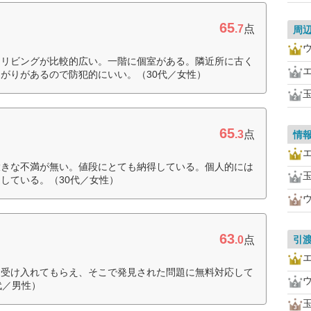
65
.7
点
周
。リビングが比較的広い。一階に個室がある。隣近所に古く
がりがあるので防犯的にいい。（30代／女性）
65
.3
点
情
大きな不満が無い。値段にとても納得している。個人的には
している。（30代／女性）
63
.0
点
引
を受け入れてもらえ、そこで発見された問題に無料対応して
代／男性）