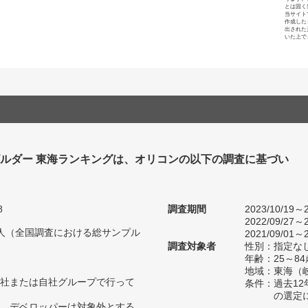
とは固く
当サイト
作成した
出された
いた上で
ビルダー 東海ランキングは、オリコンの以下の調査に基づい
8
調査期間
2023/10/19～2
2022/09/27～2
70人（全国調査における総サンプル
2021/09/01～2
調査対象者
性別：指定な
年齢：25～84
地域：東海（
社または自社グループで行って
条件：過去1
の選定
、デベロッパーは対象外とする