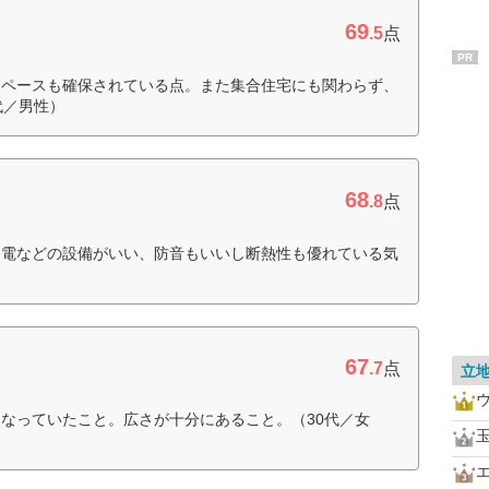
69
.5
点
PR
スペースも確保されている点。また集合住宅にも関わらず、
代／男性）
68
.8
点
発電などの設備がいい、防音もいいし断熱性も優れている気
67
.7
点
立
なっていたこと。広さが十分にあること。（30代／女