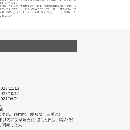
禁じております。
で掲載しているすべての情報やデータは、当社の調査に基づいた結果から
ものとなりますが、サービスへの感想については、サービスの利用者が提
見解・感想となっており、当社の見解・意見ではないことをご理解いただ
ご覧ください。
023/11/13
022/10/17
021/09/21
し
歳
岐阜県、静岡県、愛知県、三重県）
2年以内に新築建売住宅に入居し、購入物件
に関与した人