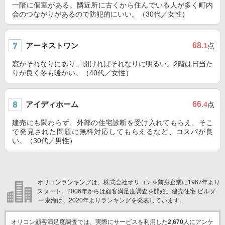
一階に個室がある。隣近所に古くから住んでいる人が多く町内
会のつながりがあるので防犯的にいい。（30代／女性）
アーネストワン
68
.1
点
窓がそれなりにあり、開ければそれなりに明るい。2階は日当た
りが良く冬も暖かい。（40代／女性）
アイディホーム
66
.4
点
建売にも関わらず、外部の住宅診断を受け入れてもらえ、そこ
で発見された問題に無料対応してもらえるなど、コスパが良
い。（30代／男性）
オリコンランキングは、株式会社オリコンを前身企業に1967年より
スタート。2006年からは顧客満足度調査を開始。建売住宅 ビルダ
ー 東海は、2020年よりランキングを発表しています。
オリコン顧客満足度調査では、実際にサービスを利用した
2,670
人にアンケ