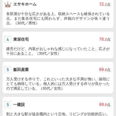
エサキホーム
72
.1
点
各部屋が十分な広さがある上、収納スペースも確保されている
点。また集合住宅にも関わらず、外観のデザインが各々違う
点。（30代／男性）
東栄住宅
70
.2
点
建売だけど、内装がおしゃれな感じになっていたこと。広さが
十分にあること。（30代／女性）
飯田産業
69
.0
点
万人受けする作りで、これといった大きな不満が無い。値段に
とても納得している。個人的には万人受けする作りが良かった
ので満足している。（30代／女性）
一建設
69
.0
点
割と大きな駅が徒歩圏内という立地。リビングが比較的広い。