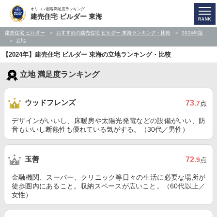
オリコン顧客満足度ランキング
建売住宅 ビルダー 東海
建売住宅 ビルダー
おすすめの建売住宅 ビルダー 東海ランキング・比較
2024年版
立地
【2024年】建売住宅 ビルダー 東海の立地ランキング・比較
立地 満足度ランキング
ウッドフレンズ
73
.7
点
デザインがいいし、床暖房や太陽光発電などの設備がいい、防
音もいいし断熱性も優れている気がする。（30代／男性）
玉善
72
.9
点
金融機関、スーパー、クリニック等日々の生活に必要な場所が
徒歩圏内にあること。収納スペースが広いこと。（60代以上／
女性）