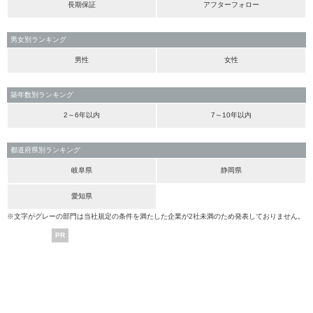
長期保証
アフターフォロー
男女別ランキング
男性
女性
築年数別ランキング
2～6年以内
7～10年以内
都道府県別ランキング
岐阜県
静岡県
愛知県
※文字がグレーの部門は当社規定の条件を満たした企業が2社未満のため発表しておりません。
PR