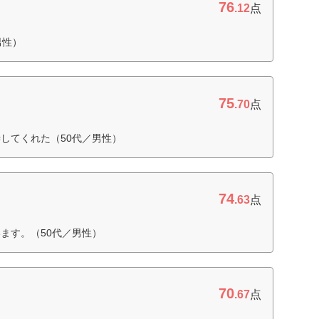
76
.12
点
男性）
75
.70
点
してくれた（50代／男性）
74
.63
点
ます。（50代／男性）
70
.67
点