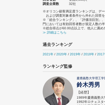
調査企業数
32社
※オリコン顧客満足度ランキングは、デー
および調査対象者条件から外れた回答を
※「総合ランキング」、「評価項目別」、
門においては有効回答者数が規定人数の半
※総合得点が60.00点以上で、他人に
≫ 詳細はこちら
過去ランキング
2021年
/
2020年
/
2019年
/
2018年
/
201
ランキング監修
慶應義塾大学理工学
鈴木秀男
【経歴】
1989年慶應義塾
1992年ロチェス