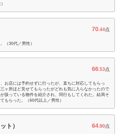
性）
70
.44
点
。（30代／男性）
66
.53
点
て、お店には予約せずに行ったが、直ちに対応してもらっ
を三ヶ所ほど見せてもらったがどれも気に入らなかったので
んが扱っている物件を紹介され、同行もしてくれた。結局そ
てもらった。（60代以上／男性）
64
ネット）
.90
点