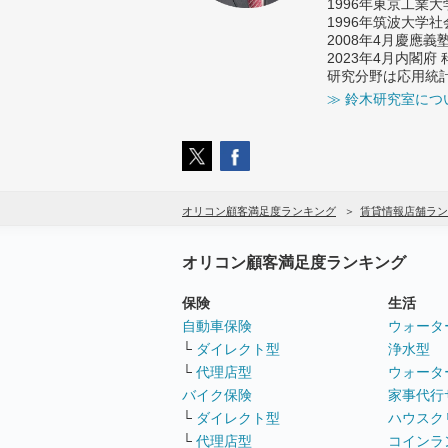
1996年東京工業
1996年筑波大学
2008年4月慶應
2023年4月内閣
研究分野は応用統
≫ 鈴木研究室につ
オリコン顧客満足度ランキング
賃貸情報店舗ラン
オリコン顧客満足度ランキング
保険
生活
自動車保険
ウォータ
└
ダイレクト型
浄水型
└
代理店型
ウォータ
バイク保険
家事代行
└
ダイレクト型
ハウスク
└
代理店型
コインラ