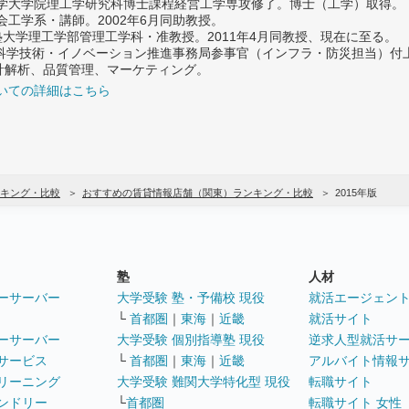
大学大学院理工学研究科博士課程経営工学専攻修了。博士（工学）取得。
社会工学系・講師。2002年6月同助教授。
義塾大学理工学部管理工学科・准教授。2011年4月同教授、現在に至る。
府 科学技術・イノベーション推進事務局参事官（インフラ・防災担当）
計解析、品質管理、マーケティング。
いての詳細はこちら
キング・比較
おすすめの賃貸情報店舗（関東）ランキング・比較
2015年版
塾
人材
ーサーバー
大学受験 塾・予備校 現役
就活エージェン
└
首都圏
｜
東海
｜
近畿
就活サイト
ーサーバー
大学受験 個別指導塾 現役
逆求人型就活サ
サービス
└
首都圏
｜
東海
｜
近畿
アルバイト情報
リーニング
大学受験 難関大学特化型 現役
転職サイト
ンドリー
└
首都圏
転職サイト 女性