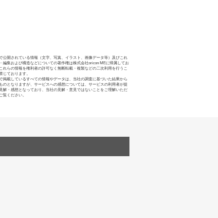
で公開されている情報（文字、写真、イラスト、画像データ等）及びこれ
・編集および構造などについての著作権は株式会社oricon MEに帰属してお
これらの情報を権利者の許可なく無断転載・複製などの二次利用を行うこ
禁じております。
で掲載しているすべての情報やデータは、当社の調査に基づいた結果から
ものとなりますが、サービスへの感想については、サービスの利用者が提
見解・感想となっており、当社の見解・意見ではないことをご理解いただ
ご覧ください。