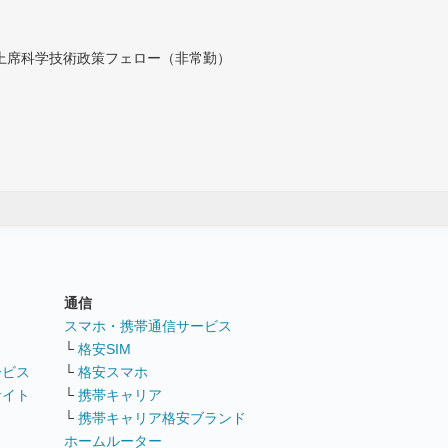
付上席科学技術政策フェロー（非常勤）
通信
ト
スマホ・携帯通信サービス
└
格安SIM
ービス
└
格安スマホ
サイト
└
携帯キャリア
└
携帯キャリア格安ブランド
ホームルーター