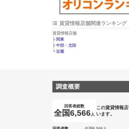
賃貸情報店舗関連ランキング
賃貸情報店舗
関東
中部・北陸
近畿
調査概要
回答者総数
この賃貸情報店
全国6,566
います。
人
回答者数
全国6,566人