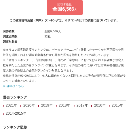
回答者総数
全国6,566
人
この賃貸情報店舗（関東）ランキングは、オリコンの以下の調査に基づいています。
回答者数
全国6,566人
調査企業数
32社
調査対象者
※オリコン顧客満足度ランキングは、データクリーニング（回収したデータから不正回答や異
常値を排除）および調査対象者条件から外れた回答を除外した上で作成しています。
※「総合ランキング」、「評価項目別」、部門の「業態別」においては有効回答者数が規定人
数を満たした企業のみランクイン対象となります。その他の部門においては有効回答者数が規
定人数の半数以上の企業がランクイン対象となります。
※総合得点が60.00点以上で、他人に薦めたくないと回答した人の割合が基準値以下の企業がラ
ンクイン対象となります。
≫ 詳細はこちら
過去ランキング
2021年
2020年
2019年
2018年
2017年
2016年
2015年
2014-2015年
ランキング監修