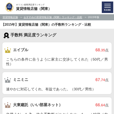
オリコン顧客満足度ランキング
賃貸情報店舗（関東）
賃貸情報店舗
おすすめの賃貸情報店舗（関東）ランキング・比較
2015年版
【2015年】賃貸情報店舗（関東）の手数料ランキング・比較
手数料 満足度ランキング
エイブル
68
.35
点
こちらの条件に合うように家主に交渉してくれた（50代／男
性）
ミニミニ
67
.74
点
速やかに対応してくれ、有益であった。（30代／男性）
大東建託（いい部屋ネット）
66
.64
点