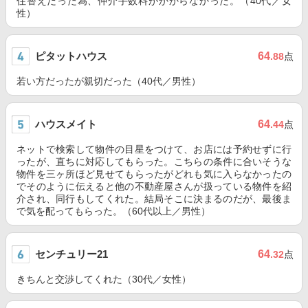
住替えだった為、仲介手数料がかからなかった。（40代／女
性）
ピタットハウス
64
.88
点
若い方だったが親切だった（40代／男性）
ハウスメイト
64
.44
点
ネットで検索して物件の目星をつけて、お店には予約せずに行
ったが、直ちに対応してもらった。こちらの条件に合いそうな
物件を三ヶ所ほど見せてもらったがどれも気に入らなかったの
でそのように伝えると他の不動産屋さんが扱っている物件を紹
介され、同行もしてくれた。結局そこに決まるのだが、最後ま
で気を配ってもらった。（60代以上／男性）
センチュリー21
64
.32
点
きちんと交渉してくれた（30代／女性）