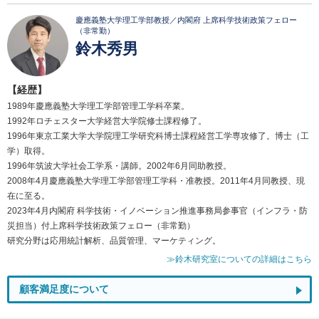
慶應義塾大学理工学部教授／内閣府 上席科学技術政策フェロー
（非常勤）
鈴木秀男
【経歴】
1989年慶應義塾大学理工学部管理工学科卒業。
1992年ロチェスター大学経営大学院修士課程修了。
1996年東京工業大学大学院理工学研究科博士課程経営工学専攻修了。博士（工
学）取得。
1996年筑波大学社会工学系・講師。2002年6月同助教授。
2008年4月慶應義塾大学理工学部管理工学科・准教授。2011年4月同教授、現
在に至る。
2023年4月内閣府 科学技術・イノベーション推進事務局参事官（インフラ・防
災担当）付上席科学技術政策フェロー（非常勤）
研究分野は応用統計解析、品質管理、マーケティング。
≫鈴木研究室についての詳細はこちら
顧客満足度について