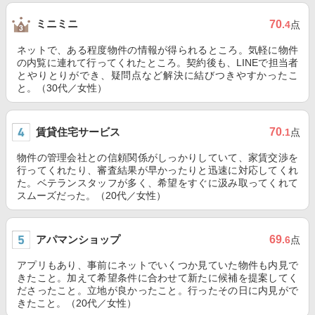
ミニミニ
70
.4
点
ネットで、ある程度物件の情報が得られるところ。気軽に物件
の内覧に連れて行ってくれたところ。契約後も、LINEで担当者
とやりとりができ、疑問点など解決に結びつきやすかったこ
と。（30代／女性）
賃貸住宅サービス
70
.1
点
物件の管理会社との信頼関係がしっかりしていて、家賃交渉を
行ってくれたり、審査結果が早かったりと迅速に対応してくれ
た。ベテランスタッフが多く、希望をすぐに汲み取ってくれて
スムーズだった。（20代／女性）
アパマンショップ
69
.6
点
アプリもあり、事前にネットでいくつか見ていた物件も内見で
きたこと。加えて希望条件に合わせて新たに候補を提案してく
ださったこと。立地が良かったこと。行ったその日に内見がで
きたこと。（20代／女性）