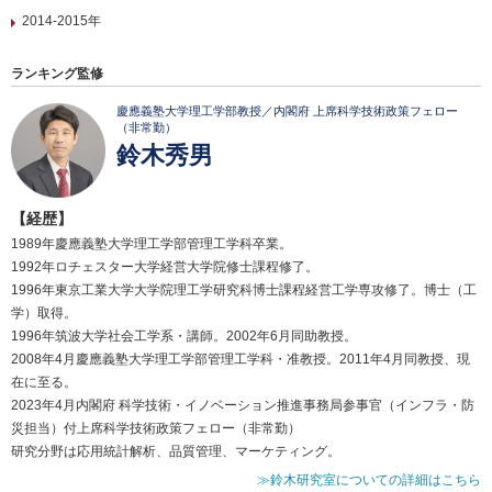
2014-2015年
ランキング監修
慶應義塾大学理工学部教授／内閣府 上席科学技術政策フェロー
（非常勤）
鈴木秀男
【経歴】
1989年慶應義塾大学理工学部管理工学科卒業。
1992年ロチェスター大学経営大学院修士課程修了。
1996年東京工業大学大学院理工学研究科博士課程経営工学専攻修了。博士（工
学）取得。
1996年筑波大学社会工学系・講師。2002年6月同助教授。
2008年4月慶應義塾大学理工学部管理工学科・准教授。2011年4月同教授、現
在に至る。
2023年4月内閣府 科学技術・イノベーション推進事務局参事官（インフラ・防
災担当）付上席科学技術政策フェロー（非常勤）
研究分野は応用統計解析、品質管理、マーケティング。
≫鈴木研究室についての詳細はこちら