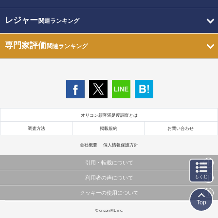
レジャー
関連ランキング
専門家評価
関連ランキング
オリコン顧客満足度調査とは
調査方法
掲載規約
お問い合わせ
会社概要
個人情報保護方針
引用・転載について
もくじ
利用者の声について
当サイトで公開されている情報（文字、写真、イラスト、画像データ等）及びこれらの配置・
編集および構造などについての著作権は株式会社oricon MEに帰属しております。
クッキーの使用について
当サイトに掲載している内容はすべてサービスの利用者が提出された見解・感想です。
これらの情報を権利者の許可なく無断転載・複製などの二次利用を行うことは固く禁じており
Top
弊社が内容について正確性を含め一切保証するものではありません。
ます。
このサイトでは Cookie を使用して、ユーザーに合わせたコンテンツや広告の表示、ソーシャル
© oricon ME inc.
弊社の見解・ 意見ではないことをご理解いただいた上でご覧ください。