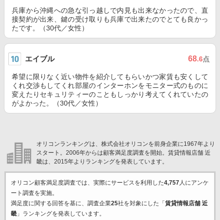
兵庫から沖縄への急な引っ越しで内見も出来なかったので、直
接契約が出来、鍵の受け取りも兵庫で出来たのでとても良かっ
たです。（30代／女性）
エイブル
68
.6
点
希望に限りなく近い物件を紹介してもらいかつ家賃も安くして
くれ交渉もしてくれ部屋のインターホンをモニター式のものに
変えたりセキュリティーのこともしっかり考えてくれていたの
がよかった。（30代／女性）
オリコンランキングは、株式会社オリコンを前身企業に1967年より
スタート。2006年からは顧客満足度調査を開始。賃貸情報店舗 近
畿は、2015年よりランキングを発表しています。
オリコン顧客満足度調査では、実際にサービスを利用した
4,757
人にアンケ
ート調査を実施。
満足度に関する回答を基に、調査企業
25
社を対象にした「
賃貸情報店舗 近
畿
」ランキングを発表しています。