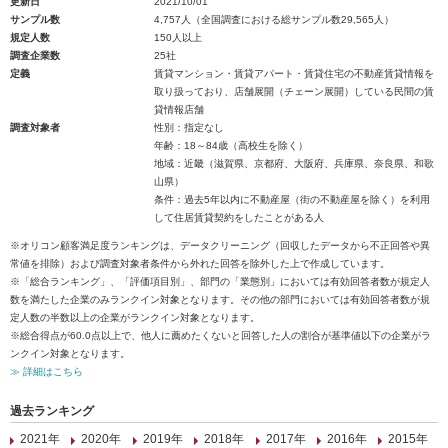
更新日
2021/10/01
サンプル数
4,757人（全国調査における総サンプル数29,565人）
規定人数
150人以上
調査企業数
25社
定義
賃貸マンション・賃貸アパート・賃貸住宅の不動産賃貸情報を
取り扱っており、店舗展開（チェーン展開）している民間の賃
貸情報店舗
調査対象者
性別：指定なし
年齢：18～84歳（高校生を除く）
地域：近畿（滋賀県、京都府、大阪府、兵庫県、奈良県、和歌
山県）
条件：過去5年以内に不動産屋（街の不動産屋を除く）を利用
して住居賃貸契約をしたことがある人
※オリコン顧客満足度ランキングは、データクリーニング（回収したデータから不正回答や異
常値を排除）および調査対象者条件から外れた回答を除外した上で作成しています。
※「総合ランキング」、「評価項目別」、部門の「業態別」においては有効回答者数が規定人
数を満たした企業のみランクイン対象となります。その他の部門においては有効回答者数が規
定人数の半数以上の企業がランクイン対象となります。
※総合得点が60.0点以上で、他人に薦めたくないと回答した人の割合が基準値以下の企業がラ
ンクイン対象となります。
≫ 詳細はこちら
過去ランキング
2021年
2020年
2019年
2018年
2017年
2016年
2015年