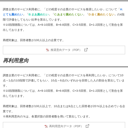
調査企業のサービス利用者に、「どの程度その企業のサービスを推奨したいか」について「
A:
とても薦めたい
」「
B:まあ薦めたい
」「
C:あまり薦めたくない
」「
D:全く薦めたくない
」の4段
階で評価をしてもらい比率を算出しています。
※10段階聴取については、A=9-10回答、B=6-8回答、C=3-5回答、D=1-2回答として割合を算
出しております。
商標対象は、回答者数が100人以上の企業です。
推奨意向データ（PDF）
再利用意向
調査企業のサービス利用者に、「どの程度その企業のサービスを再利用したいか」について10
点～1点の10段階で評価してもらい、10点～6点のいずれかを回答した人の割合を算出していま
す。
※10段階聴取については、A=9-10回答、B=6-8回答、C=3-5回答、D=1-2回答として割合を算
出しております。
商標対象は、回答者数が100人以上で、10点または9点とした回答者が20％以上を占めている企
業です。
※再利用意向の％は、各選択肢の回答者数を用いて算出しています。
再利用意向データ（PDF）