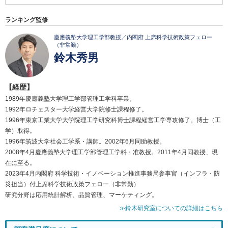
ランキング監修
慶應義塾大学理工学部教授／内閣府 上席科学技術政策フェロー
（非常勤）
鈴木秀男
【経歴】
1989年慶應義塾大学理工学部管理工学科卒業。
1992年ロチェスター大学経営大学院修士課程修了。
1996年東京工業大学大学院理工学研究科博士課程経営工学専攻修了。博士（工
学）取得。
1996年筑波大学社会工学系・講師。2002年6月同助教授。
2008年4月慶應義塾大学理工学部管理工学科・准教授。2011年4月同教授、現
在に至る。
2023年4月内閣府 科学技術・イノベーション推進事務局参事官（インフラ・防
災担当）付上席科学技術政策フェロー（非常勤）
研究分野は応用統計解析、品質管理、マーケティング。
≫鈴木研究室についての詳細はこちら