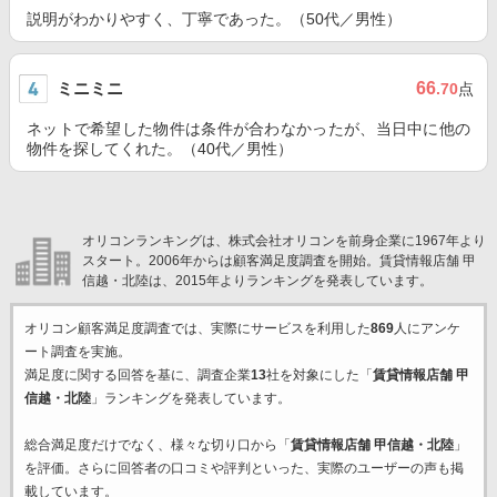
説明がわかりやすく、丁寧であった。（50代／男性）
ミニミニ
66
.70
点
ネットで希望した物件は条件が合わなかったが、当日中に他の
物件を探してくれた。（40代／男性）
オリコンランキングは、株式会社オリコンを前身企業に1967年より
スタート。2006年からは顧客満足度調査を開始。賃貸情報店舗 甲
信越・北陸は、2015年よりランキングを発表しています。
オリコン顧客満足度調査では、実際にサービスを利用した
869
人にアンケ
ート調査を実施。
満足度に関する回答を基に、調査企業
13
社を対象にした「
賃貸情報店舗 甲
信越・北陸
」ランキングを発表しています。
総合満足度だけでなく、様々な切り口から「
賃貸情報店舗 甲信越・北陸
」
を評価。さらに回答者の口コミや評判といった、実際のユーザーの声も掲
載しています。