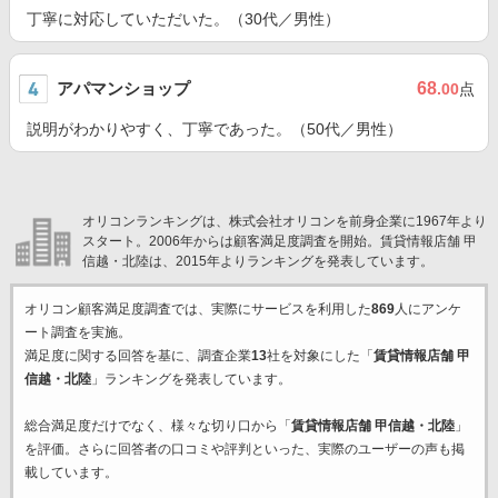
丁寧に対応していただいた。（30代／男性）
アパマンショップ
68
.00
点
説明がわかりやすく、丁寧であった。（50代／男性）
オリコンランキングは、株式会社オリコンを前身企業に1967年より
スタート。2006年からは顧客満足度調査を開始。賃貸情報店舗 甲
信越・北陸は、2015年よりランキングを発表しています。
オリコン顧客満足度調査では、実際にサービスを利用した
869
人にアンケ
ート調査を実施。
満足度に関する回答を基に、調査企業
13
社を対象にした「
賃貸情報店舗 甲
信越・北陸
」ランキングを発表しています。
総合満足度だけでなく、様々な切り口から「
賃貸情報店舗 甲信越・北陸
」
を評価。さらに回答者の口コミや評判といった、実際のユーザーの声も掲
載しています。