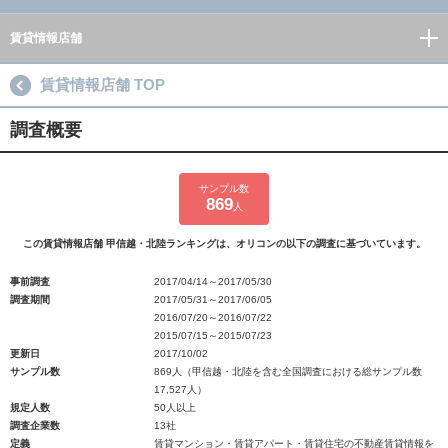
賃貸情報店舗
賃貸情報店舗 TOP
調査概要
サンプル数
869
人
この賃貸情報店舗 甲信越・北陸ランキングは、オリコンの以下の調査に基づいています。
事前調査
2017/04/14～2017/05/30
調査期間
2017/05/31～2017/06/05
2016/07/20～2016/07/22
2015/07/15～2015/07/23
更新日
2017/10/02
サンプル数
869人（甲信越・北陸を含む全国調査における総サンプル数
17,527人）
規定人数
50人以上
調査企業数
13社
定義
賃貸マンション・賃貸アパート・賃貸住宅の不動産賃貸情報を