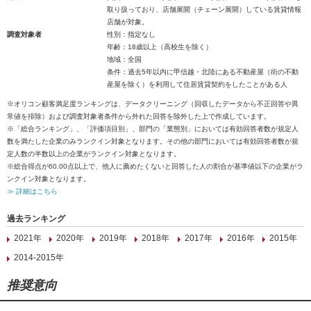
取り扱っており、店舗展開（チェーン展開）している賃貸情報
店舗が対象。
調査対象者
性別：指定なし
年齢：18歳以上（高校生を除く）
地域：全国
条件：過去5年以内に甲信越・北陸にある不動産屋（街の不動
産屋を除く）を利用して住居賃貸契約をしたことがある人
※オリコン顧客満足度ランキングは、データクリーニング（回収したデータから不正回答や異
常値を排除）および調査対象者条件から外れた回答を除外した上で作成しています。
※「総合ランキング」、「評価項目別」、部門の「業態別」においては有効回答者数が規定人
数を満たした企業のみランクイン対象となります。その他の部門においては有効回答者数が規
定人数の半数以上の企業がランクイン対象となります。
※総合得点が60.00点以上で、他人に薦めたくないと回答した人の割合が基準値以下の企業がラ
ンクイン対象となります。
≫ 詳細はこちら
過去ランキング
2021年
2020年
2019年
2018年
2017年
2016年
2015年
2014-2015年
推奨意向