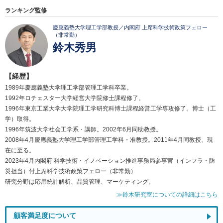
ランキング監修
慶應義塾大学理工学部教授／内閣府 上席科学技術政策フェロー
（非常勤）
鈴木秀男
【経歴】
1989年慶應義塾大学理工学部管理工学科卒業。
1992年ロチェスター大学経営大学院修士課程修了。
1996年東京工業大学大学院理工学研究科博士課程経営工学専攻修了。博士（工
学）取得。
1996年筑波大学社会工学系・講師。2002年6月同助教授。
2008年4月慶應義塾大学理工学部管理工学科・准教授。2011年4月同教授、現
在に至る。
2023年4月内閣府 科学技術・イノベーション推進事務局参事官（インフラ・防
災担当）付上席科学技術政策フェロー（非常勤）
研究分野は応用統計解析、品質管理、マーケティング。
≫鈴木研究室についての詳細はこちら
顧客満足度について