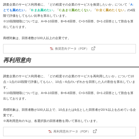
調査企業のサービス利用者に、「どの程度その企業のサービスを推奨したいか」について「
A:
とても薦めたい
」「
B:まあ薦めたい
」「
C:あまり薦めたくない
」「
D:全く薦めたくない
」の4段
階で評価をしてもらい比率を算出しています。
※10段階聴取については、A=9-10回答、B=6-8回答、C=3-5回答、D=1-2回答として割合を算
出しております。
商標対象は、回答者数が100人以上の企業です。
推奨意向データ（PDF）
再利用意向
調査企業のサービス利用者に、「どの程度その企業のサービスを再利用したいか」について10
点～1点の10段階で評価してもらい、10点～6点のいずれかを回答した人の割合を算出していま
す。
※10段階聴取については、A=9-10回答、B=6-8回答、C=3-5回答、D=1-2回答として割合を算
出しております。
商標対象は、回答者数が100人以上で、10点または9点とした回答者が20％以上を占めている企
業です。
※再利用意向の％は、各選択肢の回答者数を用いて算出しています。
再利用意向データ（PDF）