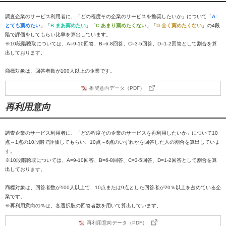
調査企業のサービス利用者に、「どの程度その企業のサービスを推奨したいか」について「
A:
とても薦めたい
」「
B:まあ薦めたい
」「
C:あまり薦めたくない
」「
D:全く薦めたくない
」の4段
階で評価をしてもらい比率を算出しています。
※10段階聴取については、A=9-10回答、B=6-8回答、C=3-5回答、D=1-2回答として割合を算
出しております。
商標対象は、回答者数が100人以上の企業です。
推奨意向データ（PDF）
再利用意向
調査企業のサービス利用者に、「どの程度その企業のサービスを再利用したいか」について10
点～1点の10段階で評価してもらい、10点～6点のいずれかを回答した人の割合を算出していま
す。
※10段階聴取については、A=9-10回答、B=6-8回答、C=3-5回答、D=1-2回答として割合を算
出しております。
商標対象は、回答者数が100人以上で、10点または9点とした回答者が20％以上を占めている企
業です。
※再利用意向の％は、各選択肢の回答者数を用いて算出しています。
再利用意向データ（PDF）