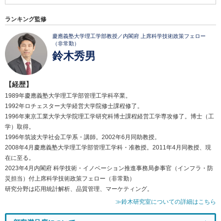
ランキング監修
慶應義塾大学理工学部教授／内閣府 上席科学技術政策フェロー
（非常勤）
鈴木秀男
【経歴】
1989年慶應義塾大学理工学部管理工学科卒業。
1992年ロチェスター大学経営大学院修士課程修了。
1996年東京工業大学大学院理工学研究科博士課程経営工学専攻修了。博士（工
学）取得。
1996年筑波大学社会工学系・講師。2002年6月同助教授。
2008年4月慶應義塾大学理工学部管理工学科・准教授。2011年4月同教授、現
在に至る。
2023年4月内閣府 科学技術・イノベーション推進事務局参事官（インフラ・防
災担当）付上席科学技術政策フェロー（非常勤）
研究分野は応用統計解析、品質管理、マーケティング。
≫鈴木研究室についての詳細はこちら