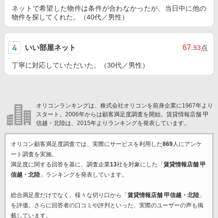
ネットで希望した物件は条件が合わなかったが、当日中に他の
物件を探してくれた。（40代／男性）
いい部屋ネット
67
.93
点
丁寧に対応していただいた。（30代／男性）
オリコンランキングは、株式会社オリコンを前身企業に1967年より
スタート。2006年からは顧客満足度調査を開始。賃貸情報店舗 甲
信越・北陸は、2015年よりランキングを発表しています。
オリコン顧客満足度調査では、実際にサービスを利用した
869
人にアンケ
ート調査を実施。
満足度に関する回答を基に、調査企業
13
社を対象にした「
賃貸情報店舗 甲
信越・北陸
」ランキングを発表しています。
総合満足度だけでなく、様々な切り口から「
賃貸情報店舗 甲信越・北陸
」
を評価。さらに回答者の口コミや評判といった、実際のユーザーの声も掲
載しています。