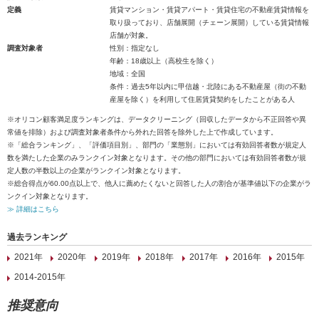
定義
賃貸マンション・賃貸アパート・賃貸住宅の不動産賃貸情報を
取り扱っており、店舗展開（チェーン展開）している賃貸情報
店舗が対象。
調査対象者
性別：指定なし
年齢：18歳以上（高校生を除く）
地域：全国
条件：過去5年以内に甲信越・北陸にある不動産屋（街の不動
産屋を除く）を利用して住居賃貸契約をしたことがある人
※オリコン顧客満足度ランキングは、データクリーニング（回収したデータから不正回答や異
常値を排除）および調査対象者条件から外れた回答を除外した上で作成しています。
※「総合ランキング」、「評価項目別」、部門の「業態別」においては有効回答者数が規定人
数を満たした企業のみランクイン対象となります。その他の部門においては有効回答者数が規
定人数の半数以上の企業がランクイン対象となります。
※総合得点が60.00点以上で、他人に薦めたくないと回答した人の割合が基準値以下の企業がラ
ンクイン対象となります。
≫ 詳細はこちら
過去ランキング
2021年
2020年
2019年
2018年
2017年
2016年
2015年
2014-2015年
推奨意向