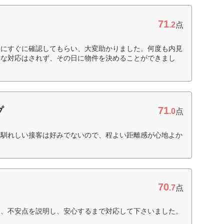
71
.2
点
んにすぐに確認してもらい、大変助かりました。何度も内見
嫌な対応はされず、その日に物件を決めることができまし
71
プ
.0
点
れ馴れしい接客は好みでないので、程よい距離感が心地よか
70
.7
点
る、不安点を説明し、安心するまで対応して下さいました。