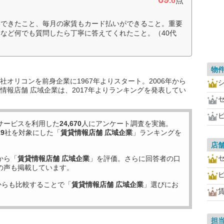
.6
点
いできたこと、毎月の家賃もカード払いができること。重要
など何でも質問したら丁寧に答えてくれたこと。（40代
物
オリコンを前身企業に1967年よりスタート。2006年から
情報店舗 広域企業は、2017年よりランキングを発表してい
サービスを利用した
24,670
人にアンケート調査を実施。
19
社を対象にした「
賃貸情報店舗 広域企業
」ランキングを
店
から「
賃貸情報店舗 広域企業
」を評価。さらに回答者の口
の声も掲載しています。
からも比較することで「
賃貸情報店舗 広域企業
」選びにお
担