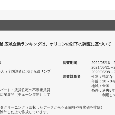
舗 広域企業ランキングは、オリコンの以下の調査に基づいて
3
調査期間
2022/05/16～2
2021/05/21～2
670人（全国調査における総サンプ
2020/05/08～2
調査対象者
性別：指定な
年齢：18～
地域：全国
パート・賃貸住宅の不動産賃貸
条件：過去5
店舗展開（チェーン展開）して
利用し
タクリーニング（回収したデータから不正回答や異常値を排除）
除外した上で作成しています。