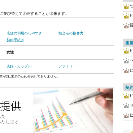
別に並び替えて比較することが出来ます。
店舗の利用のしやすさ
担当者の接客力
契約手続き
担
女性
夫婦・カップル
ファミリー
業が2社未満のため発表しておりません。
契