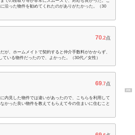
るまでの段取り等が非常にスムーズで、対応も良かった。こ
に沿った物件を勧めてくれたのがありがたかった。（30
70
.2
点
件だが、ホームメイトで契約すると仲介手数料がかからず、
している物件だったので、よかった。（30代／女性）
69
.7
点
PR
際に内見した物件では違いがあったので、こちらを利用して
れなかった良い物件を教えてもらえて今の住まいに住むこと
69