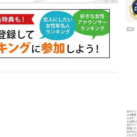
PR
当サイト
らの配置
ります。
とは固く
当サイト
作成した
出された
いた上で