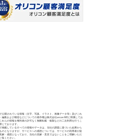
で公開されている情報（文字、写真、イラスト、画像データ等）及びこれ
・編集および構造などについての著作権は株式会社oricon MEに帰属してお
これらの情報を権利者の許可なく無断転載・複製などの二次利用を行うこ
禁じております。
で掲載しているすべての情報やデータは、当社の調査に基づいた結果から
ものとなりますが、サービスへの感想については、サービスの利用者が提
見解・感想となっており、当社の見解・意見ではないことをご理解いただ
ご覧ください。