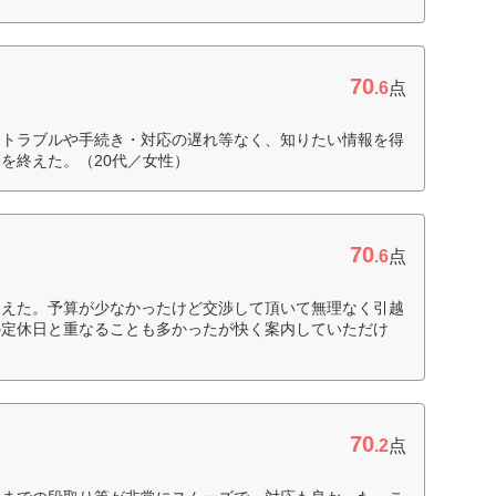
70
.6
点
。トラブルや手続き・対応の遅れ等なく、知りたい情報を得
を終えた。（20代／女性）
70
.6
点
らえた。予算が少なかったけど交渉して頂いて無理なく引越
の定休日と重なることも多かったが快く案内していただけ
70
.2
点