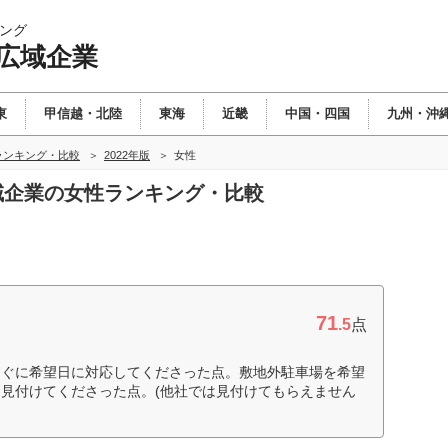
ング
 広域企業
東
甲信越・北陸
東海
近畿
中国・四国
九州・沖
ランキング・比較
2022年版
女性
広域企業の女性ランキング・比較
71
.5
点
すぐに希望日に対応してくださった点。敷地外駐車場を希望
見付けてくださった点。(他社では見付けてもらえません