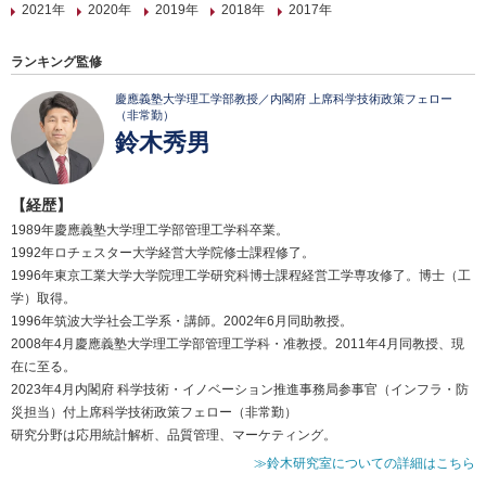
2021年
2020年
2019年
2018年
2017年
ランキング監修
慶應義塾大学理工学部教授／内閣府 上席科学技術政策フェロー
（非常勤）
鈴木秀男
【経歴】
1989年慶應義塾大学理工学部管理工学科卒業。
1992年ロチェスター大学経営大学院修士課程修了。
1996年東京工業大学大学院理工学研究科博士課程経営工学専攻修了。博士（工
学）取得。
1996年筑波大学社会工学系・講師。2002年6月同助教授。
2008年4月慶應義塾大学理工学部管理工学科・准教授。2011年4月同教授、現
在に至る。
2023年4月内閣府 科学技術・イノベーション推進事務局参事官（インフラ・防
災担当）付上席科学技術政策フェロー（非常勤）
研究分野は応用統計解析、品質管理、マーケティング。
≫鈴木研究室についての詳細はこちら