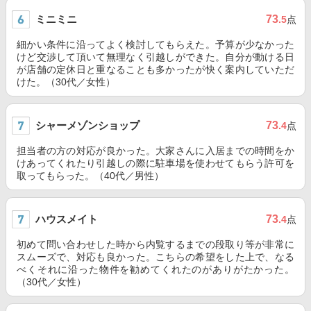
ミニミニ
73
.5
点
細かい条件に沿ってよく検討してもらえた。予算が少なかった
けど交渉して頂いて無理なく引越しができた。自分が動ける日
が店舗の定休日と重なることも多かったが快く案内していただ
けた。（30代／女性）
シャーメゾンショップ
73
.4
点
担当者の方の対応が良かった。大家さんに入居までの時間をか
けあってくれたり引越しの際に駐車場を使わせてもらう許可を
取ってもらった。（40代／男性）
ハウスメイト
73
.4
点
初めて問い合わせした時から内覧するまでの段取り等が非常に
スムーズで、対応も良かった。こちらの希望をした上で、なる
べくそれに沿った物件を勧めてくれたのがありがたかった。
（30代／女性）