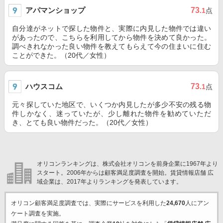
アパマンショップ
73
.1
点
自分達がネットで探した物件と、実際に内見した物件では違い
があったので、こちらを利用してから物件を決めて良かった。
調べきれなかった良い物件を教えてもらえて今の住まいに住む
ことができた。（20代／女性）
ハウスコム
73
.1
点
元々探していた地区で、いくつか内見したが多少不安の残る物
件しかなく、迷っていたが、少し離れた物件を勧めていただ
き、とても良い物件だった。（20代／女性）
オリコンランキングは、株式会社オリコンを前身企業に1967年より
スタート。2006年からは顧客満足度調査を開始。賃貸情報店舗 広
域企業は、2017年よりランキングを発表しています。
オリコン顧客満足度調査では、実際にサービスを利用した
24,670
人にアン
ケート調査を実施。