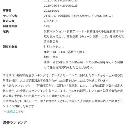
2021/05/21～2021/05/31
2020/05/08～2020/05/25
更新日
2022/10/03
サンプル数
24,670人（全国調査における総サンプル数32,899人）
規定人数
400人以上
調査企業数
19社
定義
賃貸マンション・賃貸アパート・賃貸住宅の不動産賃貸情報を
取り扱っており、店舗展開（チェーン展開）している民間の賃
貸情報店舗
調査対象者
性別：指定なし
年齢：18～84歳（高校生を除く）
地域：全国
条件：過去5年以内に不動産屋（街の不動産屋を除く）を利用
して住居賃貸契約をしたことがある人
※オリコン顧客満足度ランキングは、データクリーニング（回収したデータから不正回答や異
常値を排除）および調査対象者条件から外れた回答を除外した上で作成しています。
※「総合ランキング」、「評価項目別」、部門の「業態別」においては有効回答者数が規定人
数を満たした企業のみランクイン対象となります。その他の部門においては有効回答者数が規
定人数の半数以上の企業がランクイン対象となります。
※総合得点が60.0点以上で、他人に薦めたくないと回答した人の割合が基準値以下の企業がラ
ンクイン対象となります。
≫ 詳細はこちら
過去ランキング