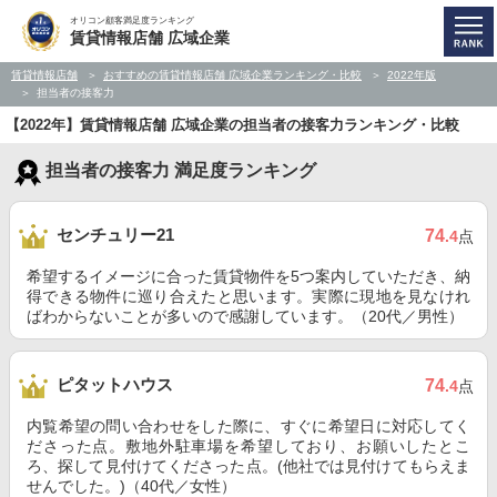
オリコン顧客満足度ランキング
賃貸情報店舗 広域企業
賃貸情報店舗
おすすめの賃貸情報店舗 広域企業ランキング・比較
2022年版
担当者の接客力
【2022年】賃貸情報店舗 広域企業の担当者の接客力ランキング・比較
担当者の接客力 満足度ランキング
センチュリー21
74
.4
点
希望するイメージに合った賃貸物件を5つ案内していただき、納
得できる物件に巡り合えたと思います。実際に現地を見なけれ
ばわからないことが多いので感謝しています。（20代／男性）
ピタットハウス
74
.4
点
内覧希望の問い合わせをした際に、すぐに希望日に対応してく
ださった点。敷地外駐車場を希望しており、お願いしたとこ
ろ、探して見付けてくださった点。(他社では見付けてもらえま
せんでした。)（40代／女性）