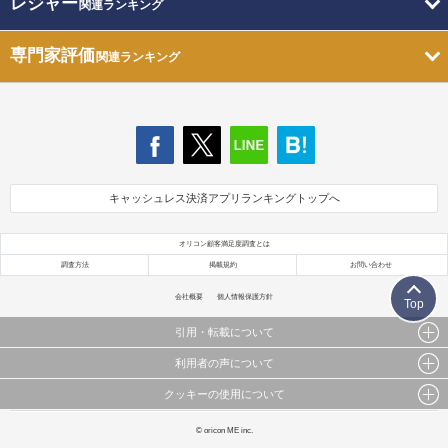
レジャー
関連ランキング
専門家評価
関連ランキング
キャッシュレス決済アプリランキングトップへ
オリコン顧客満足度調査とは
調査方法
掲載規約
お問い合わせ
会社概要
個人情報保護方針
Top
引用・転載について
利用者の声について
当サイトで公開されている情報（文字、写真、イラスト、画像データ等）及びこれらの配置・
編集および構造などについての著作権は株式会社oricon MEに帰属しております。
クッキーの使用について
当サイトに掲載している内容はすべてサービスの利用者が提出された見解・感想です。
これらの情報を権利者の許可なく無断転載・複製などの二次利用を行うことは固く禁じており
弊社が内容について正確性を含め一切保証するものではありません。
ます。
このサイトでは Cookie を使用して、ユーザーに合わせたコンテンツや広告の表示、ソーシャル
© oricon ME inc.
弊社の見解・ 意見ではないことをご理解いただいた上でご覧ください。
メディア機能の提供、広告の表示回数やクリック数の測定を行っています。