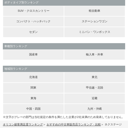
ボディタイプ別ランキング
SUV・クロスカントリー
軽自動車
コンパクト・ハッチバック
ステーションワゴン
セダン
ミニバン・ワンボックス
車種別ランキング
国産車
輸入車・外車
地域別ランキング
北海道
東北
関東
甲信越・北陸
東海
近畿
中国・四国
九州・沖縄
※文字がグレーの部門は当社規定の条件を満たした企業が2社未満のため発表しておりません。
オリコン顧客満足度ランキング
おすすめの中古車販売店ランキング・比較
ネクステージ