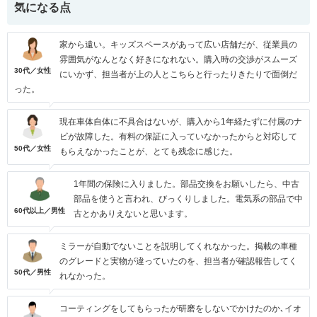
気になる点
家から遠い。キッズスペースがあって広い店舗だが、従業員の
雰囲気がなんとなく好きになれない。購入時の交渉がスムーズ
30代／女性
にいかず、担当者が上の人とこちらと行ったりきたりで面倒だ
った。
現在車体自体に不具合はないが、購入から1年経たずに付属のナ
ビが故障した。有料の保証に入っていなかったからと対応して
50代／女性
もらえなかったことが、とても残念に感じた。
1年間の保険に入りました。部品交換をお願いしたら、中古
部品を使うと言われ、びっくりしました。電気系の部品で中
60代以上／男性
古とかありえないと思います。
ミラーが自動でないことを説明してくれなかった。掲載の車種
のグレードと実物が違っていたのを、担当者が確認報告してく
50代／男性
れなかった。
コーティングをしてもらったが研磨をしないでかけたのか､イオ