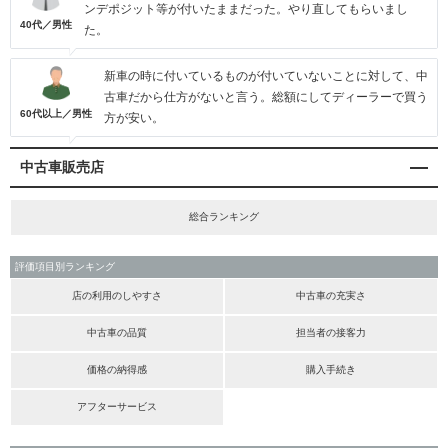
ンデポジット等が付いたままだった。やり直してもらいまし
40代／男性
た。
新車の時に付いているものが付いていないことに対して、中
古車だから仕方がないと言う。総額にしてディーラーで買う
60代以上／男性
方が安い。
中古車販売店
総合ランキング
評価項目別ランキング
店の利用のしやすさ
中古車の充実さ
中古車の品質
担当者の接客力
価格の納得感
購入手続き
アフターサービス