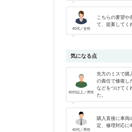
こちらの要望や
て、提案してく
40代／女性
気になる点
先方のミスで購
の責任で修復し
などをつけてく
60代以上／男性
た。
購入直後に車両
定、修理対応に
40代／男性