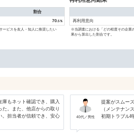
再利用意向結果
割合
70
再利用意向
.5％
サービスを友人・知人に推奨したい
※当調査における「どの程度その企業
果から算出した割合です。
在庫もネット確認でき、購入
提案がスムー
った。また、他店からの取り
（メンテナン
い。担当者が信頼でき、安心
初期トラブル
40代／男性
。