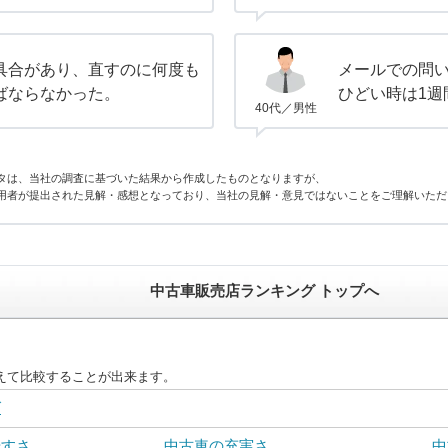
具合があり、直すのに何度も
メールでの問
ばならなかった。
ひどい時は1週
40代／男性
タは、当社の調査に基づいた結果から作成したものとなりますが、
用者が提出された見解・感想となっており、当社の見解・意見ではないことをご理解いただ
中古車販売店ランキング トップへ
えて比較することが出来ます。
グ
やすさ
中古車の充実さ
中