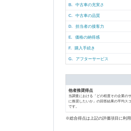
B.
中古車の充実さ
C.
中古車の品質
D.
担当者の接客力
E.
価格の納得感
F.
購入手続き
G.
アフターサービス
他者推奨得点
当調査における「どの程度その企業の
に推奨したいか」の回答結果の平均ス
です。
※総合得点は上記の評価項目に利用