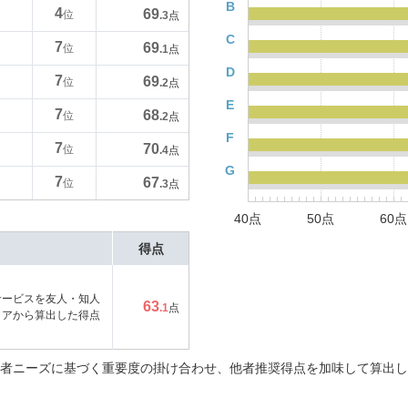
B
4
69
位
.3
点
C
7
69
位
.1
点
D
7
69
位
.2
点
E
7
68
位
.2
点
F
7
70
位
.4
点
G
7
67
位
.3
点
40点
50点
60点
得点
サービスを友人・知人
63
.1
点
コアから算出した得点
者ニーズに基づく重要度の掛け合わせ、他者推奨得点を加味して算出し