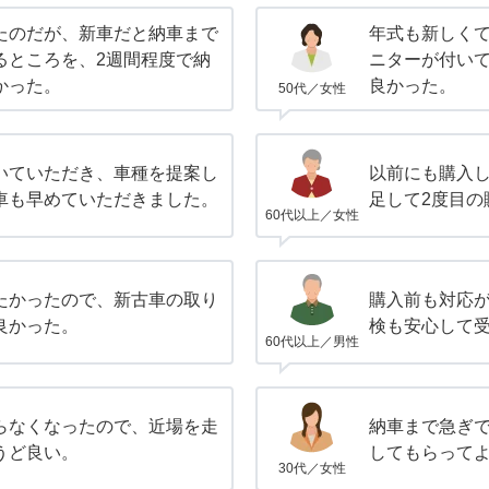
たのだが、新車だと納車まで
年式も新しく
るところを、2週間程度で納
ニターが付い
かった。
良かった。
50代／女性
いていただき、車種を提案し
以前にも購入
車も早めていただきました。
足して2度目の
60代以上／女性
たかったので、新古車の取り
購入前も対応
良かった。
検も安心して
60代以上／男性
らなくなったので、近場を走
納車まで急ぎ
うど良い。
してもらって
30代／女性