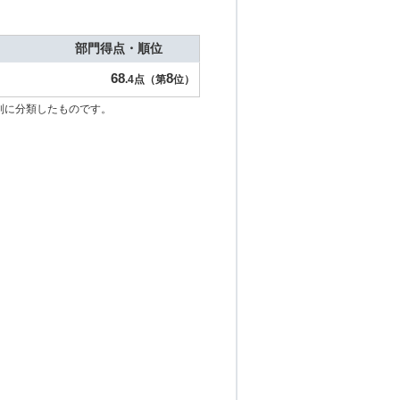
部門得点・順位
68
8
.4点（第
位）
別に分類したものです。