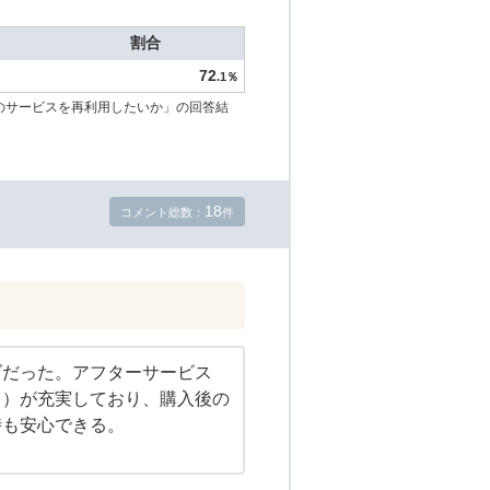
割合
72
.1％
のサービスを再利用したいか」の回答結
18
コメント総数：
件
ズだった。アフターサービス
ス）が充実しており、購入後の
時も安心できる。