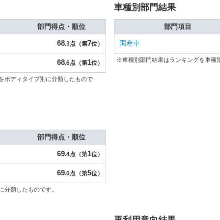
車種別部門結果
部門得点・順位
部門項目
68
7
国産車
.3点（第
位）
※車種別部門結果はランキングを車種
68
1
.6点（第
位）
をボディタイプ別に分類したもので
部門得点・順位
69
1
.4点（第
位）
69
5
.0点（第
位）
に分類したものです。