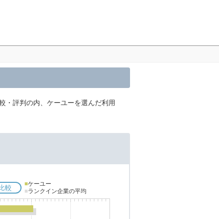
比較・評判の内、ケーユーを選んだ利用
■
ケーユー
比較
■
ランクイン企業の平均