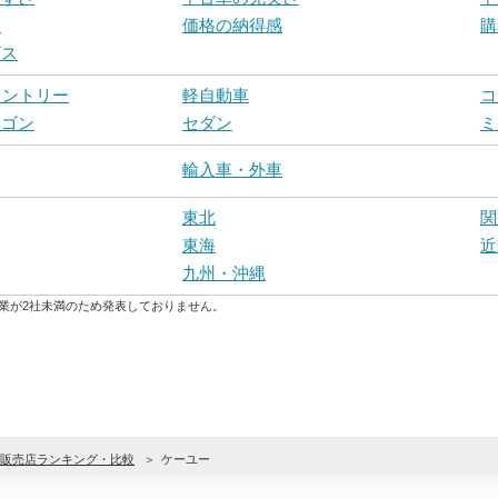
力
価格の納得感
購
ビス
カントリー
軽自動車
コ
ワゴン
セダン
ミ
輸入車・外車
東北
関
東海
近
九州・沖縄
業が2社未満のため発表しておりません。
販売店ランキング・比較
ケーユー