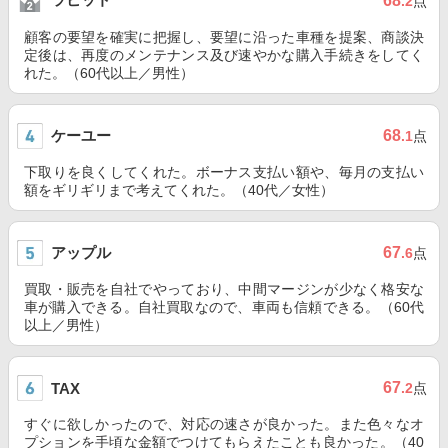
68
.2
点
顧客の要望を確実に把握し、要望に沿った車種を提案、商談決
定後は、再度のメンテナンス及び速やかな購入手続きをしてく
れた。（60代以上／男性）
ケーユー
68
.1
点
下取りを良くしてくれた。ボーナス支払い額や、毎月の支払い
額をギリギリまで考えてくれた。（40代／女性）
アップル
67
.6
点
買取・販売を自社でやっており、中間マージンが少なく格安な
車が購入できる。自社買取なので、車両も信頼できる。（60代
以上／男性）
67
TAX
.2
点
すぐに欲しかったので、対応の速さが良かった。また色々なオ
プションを手頃な金額でつけてもらえたことも良かった。（40