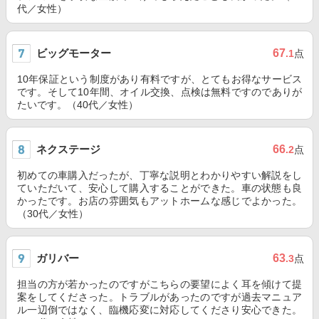
代／女性）
ビッグモーター
67
.1
点
10年保証という制度があり有料ですが、とてもお得なサービス
です。そして10年間、オイル交換、点検は無料ですのでありが
たいです。（40代／女性）
ネクステージ
66
.2
点
初めての車購入だったが、丁寧な説明とわかりやすい解説をし
ていただいて、安心して購入することができた。車の状態も良
かったです。お店の雰囲気もアットホームな感じでよかった。
（30代／女性）
ガリバー
63
.3
点
担当の方が若かったのですがこちらの要望によく耳を傾けて提
案をしてくださった。トラブルがあったのですが過去マニュア
ル一辺倒ではなく、臨機応変に対応してくださり安心できた。