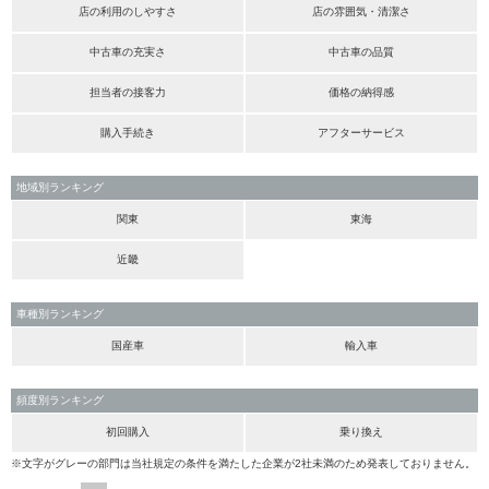
店の利用のしやすさ
店の雰囲気・清潔さ
中古車の充実さ
中古車の品質
担当者の接客力
価格の納得感
購入手続き
アフターサービス
地域別ランキング
関東
東海
近畿
車種別ランキング
国産車
輸入車
頻度別ランキング
初回購入
乗り換え
※文字がグレーの部門は当社規定の条件を満たした企業が2社未満のため発表しておりません。