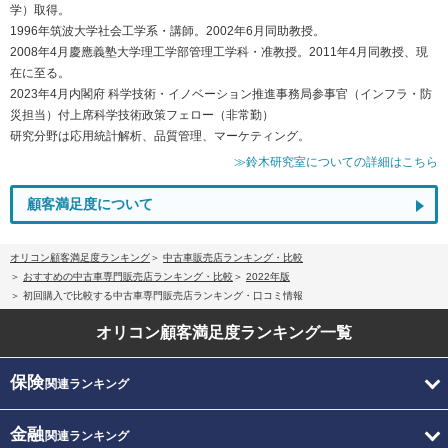
学）取得。
1996年筑波大学社会工学系・講師。2002年6月同助教授。
2008年4月慶應義塾大学理工学部管理工学科・准教授。2011年4月同教授、現
在に至る。
2023年4月内閣府 科学技術・イノベーション推進事務局参事官（インフラ・防
災担当）付上席科学技術政策フェロー（非常勤）
研究分野は応用統計解析、品質管理、マーケティング。
≫鈴木研究室についての詳細はこちら
顧客満足度について
オリコン顧客満足度ランキング
中古車販売店ランキング・比較
おすすめの中古車専門販売店ランキング・比較
2022年版
初回購入で比較する中古車専門販売店ランキング・口コミ情報
オリコン顧客満足度
ランキング一覧
保険
関連ランキング
金融
関連ランキング