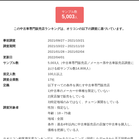
サンプル数
5,003
人
この中古車専門販売店ランキングは、オリコンの以下の調査に基づいています。
事前調査
2021/09/27～2021/10/21
調査期間
2021/10/22～2021/11/10
2021/01/28～2021/02/04
更新日
2022/04/01
サンプル数
5,003人（中古車専門販売店／メーカー系中古車販売店調査に
おける総サンプル数14,808人）
規定人数
100人以上
調査企業数
17社
定義
以下すべての条件を満たす中古車専門販売店
1)中古車のメーカーや車種を限定していない
2)実店舗で販売をしている
3)特定地域のみではなく、チェーン展開をしている
調査対象者
性別：指定なし
年齢：18～75歳
地域：全国
条件：過去4年以内に中古車販売店の店舗で中古車を購入し、
価格を把握している人
※オリコン顧客満足度ランキングは、データクリーニング（回収したデータから不正回答や異