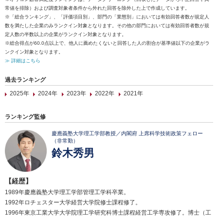
常値を排除）および調査対象者条件から外れた回答を除外した上で作成しています。
※「総合ランキング」、「評価項目別」、部門の「業態別」においては有効回答者数が規定人
数を満たした企業のみランクイン対象となります。その他の部門においては有効回答者数が規
定人数の半数以上の企業がランクイン対象となります。
※総合得点が60.0点以上で、他人に薦めたくないと回答した人の割合が基準値以下の企業がラ
ンクイン対象となります。
≫ 詳細はこちら
過去ランキング
2025年
2024年
2023年
2022年
2021年
ランキング監修
慶應義塾大学理工学部教授／内閣府 上席科学技術政策フェロー
（非常勤）
鈴木秀男
【経歴】
1989年慶應義塾大学理工学部管理工学科卒業。
1992年ロチェスター大学経営大学院修士課程修了。
1996年東京工業大学大学院理工学研究科博士課程経営工学専攻修了。博士（工