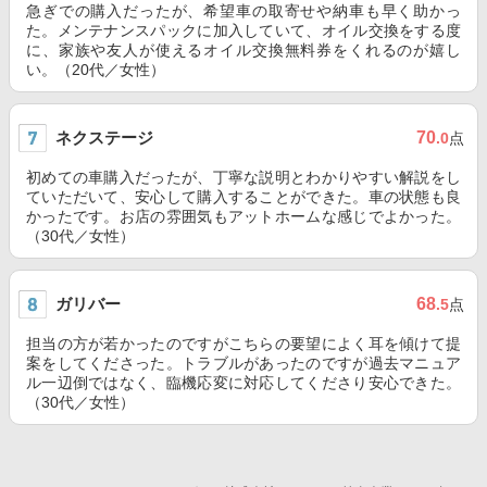
急ぎでの購入だったが、希望車の取寄せや納車も早く助かっ
た。メンテナンスパックに加入していて、オイル交換をする度
に、家族や友人が使えるオイル交換無料券をくれるのが嬉し
い。（20代／女性）
ネクステージ
70
.0
点
初めての車購入だったが、丁寧な説明とわかりやすい解説をし
ていただいて、安心して購入することができた。車の状態も良
かったです。お店の雰囲気もアットホームな感じでよかった。
（30代／女性）
ガリバー
68
.5
点
担当の方が若かったのですがこちらの要望によく耳を傾けて提
案をしてくださった。トラブルがあったのですが過去マニュア
ル一辺倒ではなく、臨機応変に対応してくださり安心できた。
（30代／女性）