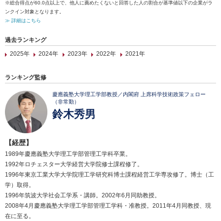
※総合得点が60.0点以上で、他人に薦めたくないと回答した人の割合が基準値以下の企業がラ
ンクイン対象となります。
≫ 詳細はこちら
過去ランキング
2025年
2024年
2023年
2022年
2021年
ランキング監修
慶應義塾大学理工学部教授／内閣府 上席科学技術政策フェロー
（非常勤）
鈴木秀男
【経歴】
1989年慶應義塾大学理工学部管理工学科卒業。
1992年ロチェスター大学経営大学院修士課程修了。
1996年東京工業大学大学院理工学研究科博士課程経営工学専攻修了。博士（工
学）取得。
1996年筑波大学社会工学系・講師。2002年6月同助教授。
2008年4月慶應義塾大学理工学部管理工学科・准教授。2011年4月同教授、現
在に至る。