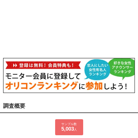
調査概要
サンプル数
5,003
人