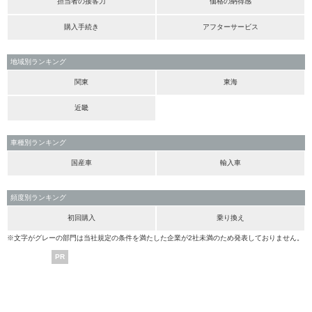
担当者の接客力
価格の納得感
購入手続き
アフターサービス
地域別ランキング
関東
東海
近畿
車種別ランキング
国産車
輸入車
頻度別ランキング
初回購入
乗り換え
※文字がグレーの部門は当社規定の条件を満たした企業が2社未満のため発表しておりません。
PR