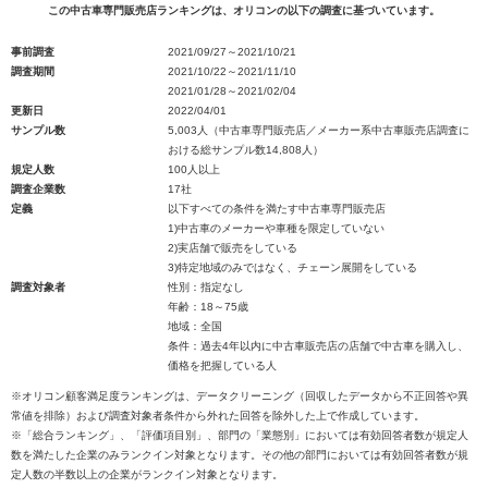
この中古車専門販売店ランキングは、オリコンの以下の調査に基づいています。
事前調査
2021/09/27～2021/10/21
調査期間
2021/10/22～2021/11/10
2021/01/28～2021/02/04
更新日
2022/04/01
サンプル数
5,003人（中古車専門販売店／メーカー系中古車販売店調査に
おける総サンプル数14,808人）
規定人数
100人以上
調査企業数
17社
定義
以下すべての条件を満たす中古車専門販売店
1)中古車のメーカーや車種を限定していない
2)実店舗で販売をしている
3)特定地域のみではなく、チェーン展開をしている
調査対象者
性別：指定なし
年齢：18～75歳
地域：全国
条件：過去4年以内に中古車販売店の店舗で中古車を購入し、
価格を把握している人
※オリコン顧客満足度ランキングは、データクリーニング（回収したデータから不正回答や異
常値を排除）および調査対象者条件から外れた回答を除外した上で作成しています。
※「総合ランキング」、「評価項目別」、部門の「業態別」においては有効回答者数が規定人
数を満たした企業のみランクイン対象となります。その他の部門においては有効回答者数が規
定人数の半数以上の企業がランクイン対象となります。