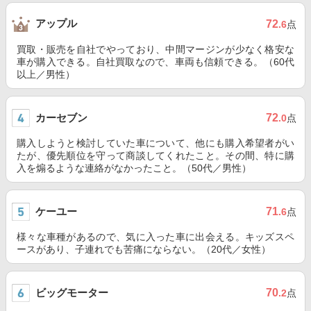
アップル
72
.6
点
買取・販売を自社でやっており、中間マージンが少なく格安な
車が購入できる。自社買取なので、車両も信頼できる。（60代
以上／男性）
カーセブン
72
.0
点
購入しようと検討していた車について、他にも購入希望者がい
たが、優先順位を守って商談してくれたこと。その間、特に購
入を煽るような連絡がなかったこと。（50代／男性）
ケーユー
71
.6
点
様々な車種があるので、気に入った車に出会える。キッズスペ
ースがあり、子連れでも苦痛にならない。（20代／女性）
ビッグモーター
70
.2
点