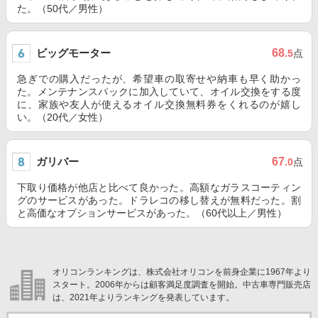
た。（50代／男性）
ビッグモーター
68
.5
点
急ぎでの購入だったが、希望車の取寄せや納車も早く助かっ
た。メンテナンスパックに加入していて、オイル交換をする度
に、家族や友人が使えるオイル交換無料券をくれるのが嬉し
い。（20代／女性）
ガリバー
67
.0
点
下取り価格が他店と比べて良かった。高額なガラスコーティン
グのサービスがあった。ドラレコの移し替えが無料だった。割
と高価なオプションサービスがあった。（60代以上／男性）
オリコンランキングは、株式会社オリコンを前身企業に1967年より
スタート。2006年からは顧客満足度調査を開始。中古車専門販売店
は、2021年よりランキングを発表しています。