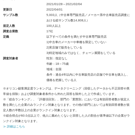
2021/01/28～2021/02/04
更新日
2022/04/01
サンプル数
5,003人（中古車専門販売店／メーカー系中古車販売店調査に
おける総サンプル数14,808人）
規定人数
100人以上
調査企業数
17社
定義
以下すべての条件を満たす中古車専門販売店
1)中古車のメーカーや車種を限定していない
2)実店舗で販売をしている
3)特定地域のみではなく、チェーン展開をしている
調査対象者
性別：指定なし
年齢：18～75歳
地域：全国
条件：過去4年以内に中古車販売店の店舗で中古車を購入し、
価格を把握している人
※オリコン顧客満足度ランキングは、データクリーニング（回収したデータから不正回答や異
常値を排除）および調査対象者条件から外れた回答を除外した上で作成しています。
※「総合ランキング」、「評価項目別」、部門の「業態別」においては有効回答者数が規定人
数を満たした企業のみランクイン対象となります。その他の部門においては有効回答者数が規
定人数の半数以上の企業がランクイン対象となります。
※総合得点が60.0点以上で、他人に薦めたくないと回答した人の割合が基準値以下の企業がラ
ンクイン対象となります。
≫ 詳細はこちら