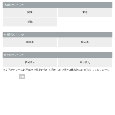
地域別ランキング
関東
東海
近畿
車種別ランキング
国産車
輸入車
頻度別ランキング
初回購入
乗り換え
※文字がグレーの部門は当社規定の条件を満たした企業が2社未満のため発表しておりません。
PR