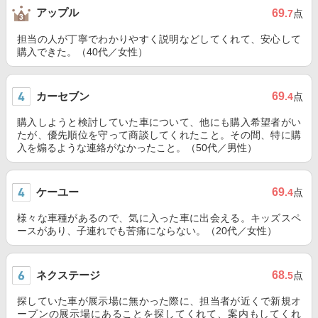
アップル
69
.7
点
担当の人が丁寧でわかりやすく説明などしてくれて、安心して
購入できた。（40代／女性）
カーセブン
69
.4
点
購入しようと検討していた車について、他にも購入希望者がい
たが、優先順位を守って商談してくれたこと。その間、特に購
入を煽るような連絡がなかったこと。（50代／男性）
ケーユー
69
.4
点
様々な車種があるので、気に入った車に出会える。キッズスペ
ースがあり、子連れでも苦痛にならない。（20代／女性）
ネクステージ
68
.5
点
探していた車が展示場に無かった際に、担当者が近くで新規オ
ープンの展示場にあることを探してくれて、案内もしてくれ