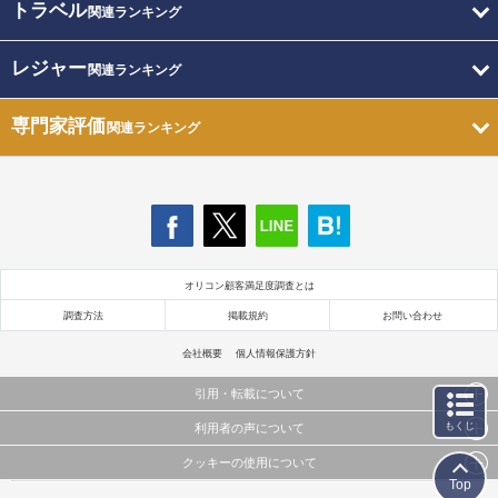
トラベル
関連ランキング
レジャー
関連ランキング
専門家評価
関連ランキング
オリコン顧客満足度調査とは
調査方法
掲載規約
お問い合わせ
会社概要
個人情報保護方針
引用・転載について
もくじ
利用者の声について
当サイトで公開されている情報（文字、写真、イラスト、画像データ等）及びこれらの配置・
編集および構造などについての著作権は株式会社oricon MEに帰属しております。
クッキーの使用について
当サイトに掲載している内容はすべてサービスの利用者が提出された見解・感想です。
これらの情報を権利者の許可なく無断転載・複製などの二次利用を行うことは固く禁じており
Top
弊社が内容について正確性を含め一切保証するものではありません。
ます。