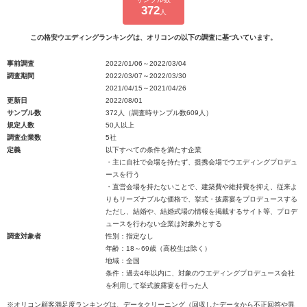
372
人
この格安ウエディングランキングは、オリコンの以下の調査に基づいています。
事前調査
2022/01/06～2022/03/04
調査期間
2022/03/07～2022/03/30
2021/04/15～2021/04/26
更新日
2022/08/01
サンプル数
372人（調査時サンプル数609人）
規定人数
50人以上
調査企業数
5社
定義
以下すべての条件を満たす企業
・主に自社で会場を持たず、提携会場でウエディングプロデュ
ースを行う
・直営会場を持たないことで、建築費や維持費を抑え、従来よ
りもリーズナブルな価格で、挙式・披露宴をプロデュースする
ただし、結婚や、結婚式場の情報を掲載するサイト等、プロデ
ュースを行わない企業は対象外とする
調査対象者
性別：指定なし
年齢：18～69歳（高校生は除く）
地域：全国
条件：過去4年以内に、対象のウエディングプロデュース会社
を利用して挙式披露宴を行った人
※オリコン顧客満足度ランキングは、データクリーニング（回収したデータから不正回答や異