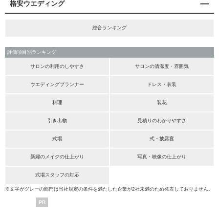
格安ウエディング
総合ランキング
評価項目別ランキング
サロンの利用のしやすさ
サロンの清潔度・雰囲気
ウエディングプランナー
ドレス・衣装
料理
装花
引き出物
見積りのわかりやすさ
式場
式・披露宴
新婦のメイクの仕上がり
写真・映像の仕上がり
式場スタッフの対応
※文字がグレーの部門は当社規定の条件を満たした企業が2社未満のため発表しておりません。
PR