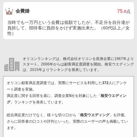
会費婚
75
.8
点
当時でも一万円という会費は低額でしたが、不足分を自分達が
負担して、招待客に負担をかけず実施出来た。（60代以上／女
性）
オリコンランキングは、株式会社オリコンを前身企業に1967年より
スタート。2006年からは顧客満足度調査を開始。格安ウエディング
は、2015年よりランキングを発表しています。
オリコン顧客満足度調査では、実際にサービスを利用した
372
人にアンケ
ート調査を実施。
満足度に関する回答を基に、調査企業
5
社を対象にした「
格安ウエディン
グ
」ランキングを発表しています。
総合満足度だけでなく、様々な切り口から「
格安ウエディング
」を評価。
さらに回答者の口コミや評判といった、実際のユーザーの声も掲載してい
ます。