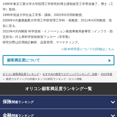
1996年東京工業大学大学院理工学研究科博士課程経営工学専攻修了。博士（工
学）取得。
1996年筑波大学社会工学系・講師。2002年6月同助教授。
2008年4月慶應義塾大学理工学部管理工学科・准教授。2011年4月同教授、現
在に至る。
2023年4月内閣府 科学技術・イノベーション推進事務局参事官（インフラ・防
災担当）付上席科学技術政策フェロー（非常勤）
研究分野は応用統計解析、品質管理、マーケティング。
≫鈴木研究室についての詳細はこちら
顧客満足度について
オリコン顧客満足度ランキング
おすすめの格安ウエディングランキング・比較
2022年版
格安ウエディングの式場スタッフの対応ランキング・口コミ情報
オリコン顧客満足度
ランキング一覧
保険
関連ランキング
金融
関連ランキング