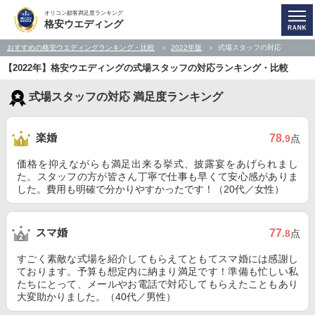
オリコン顧客満足度ランキング
格安ウエディング
おすすめの格安ウエディングランキング・比較
2022年版
式場スタッフの対応
【2022年】格安ウエディングの式場スタッフの対応ランキング・比較
式場スタッフの対応 満足度ランキング
楽婚
78
.9
点
価格を抑えながらも満足出来る挙式、披露宴をあげられまし
た。スタッフの方が皆さん丁寧で仕事も早くて安心感がありま
した。費用も明確で分かりやすかったです！（20代／女性）
スマ婚
77
.8
点
すごく素敵な式場を紹介してもらえてともてスマ婚には感謝し
ております。予算も想定内に納まり満足です！準備も忙しい私
たちにとって、メールやお電話で対応してもらえたこともあり
大変助かりました。（40代／男性）