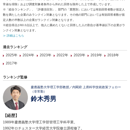
常値を排除）および調査対象者条件から外れた回答を除外した上で作成しています。
※「総合ランキング」、「評価項目別」、部門の「業態別」においては有効回答者数が規定人
数を満たした企業のみランクイン対象となります。その他の部門においては有効回答者数が規
定人数の半数以上の企業がランクイン対象となります。
※総合得点が60.0点以上で、他人に薦めたくないと回答した人の割合が基準値以下の企業がラ
ンクイン対象となります。
≫ 詳細はこちら
過去ランキング
2025年
2024年
2023年
2022年
2020年
2019年
2018年
2017年
ランキング監修
慶應義塾大学理工学部教授／内閣府 上席科学技術政策フェロー
（非常勤）
鈴木秀男
【経歴】
1989年慶應義塾大学理工学部管理工学科卒業。
1992年ロチェスター大学経営大学院修士課程修了。