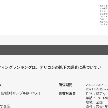
当サイト
らの配置
ります。
とは固く
当サイト
作成した
出された
いた上で
ディングランキングは、オリコンの以下の調査に基づいてい
4
調査期間
2022/03/07～2
2021/04/15～2
人（調査時サンプル数609人）
調査対象者
性別：指定な
年齢：18～
地域：全国
す企業
条件：過去4