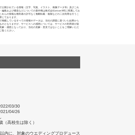
で公開されている情報（文字、写真、イラスト、画像データ等）及びこれ
・編集および構造などについての著作権は株式会社oricon MEに帰属してお
これらの情報を権利者の許可なく無断転載・複製などの二次利用を行うこ
禁じております。
で掲載しているすべての情報やデータは、当社の調査に基づいた結果から
ものとなりますが、サービスへの感想については、サービスの利用者が提
見解・感想となっており、当社の見解・意見ではないことをご理解いただ
ご覧ください。
022/03/30
021/04/26
し
69歳（高校生は除く）
年以内に、対象のウエディングプロデュース