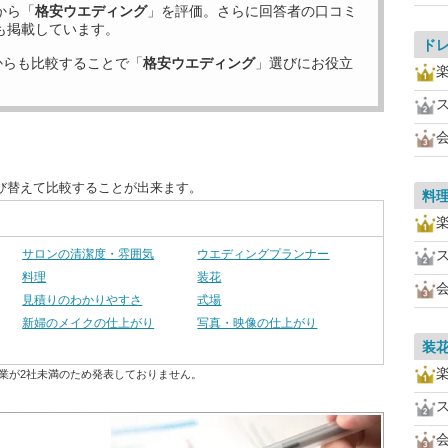
から「
格安ウエディング
」を評価。さらに回答者の口コミ
も掲載しています。
ド
からも比較することで「
格安ウエディング
」選びにお役立
び替えて比較することが出来ます。
料
サロンの清潔度・雰囲気
ウエディングプランナー
料理
装花
見積りのわかりやすさ
式場
新婦のメイクの仕上がり
写真・映像の仕上がり
装
業が2社未満のため発表しておりません。