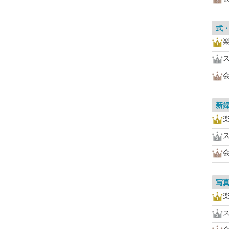
式
新
写