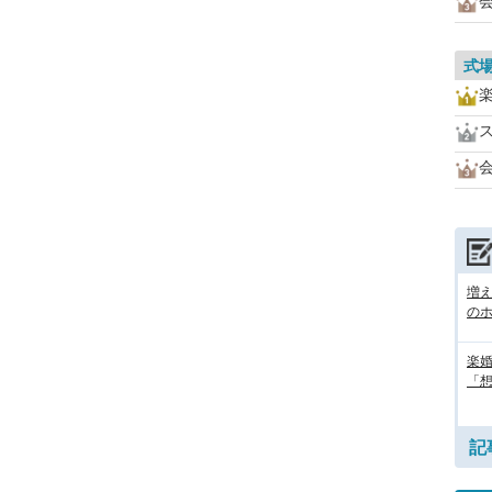
式
増
の
楽婚
「想
記