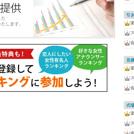
引
見
式