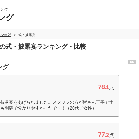
ング
ング
022年版
式・披露宴
グの式・披露宴ランキング・比較
PR
ング
78
.1
点
、披露宴をあげられました。スタッフの方が皆さん丁寧で仕
も明確で分かりやすかったです！（20代／女性）
77
.2
点