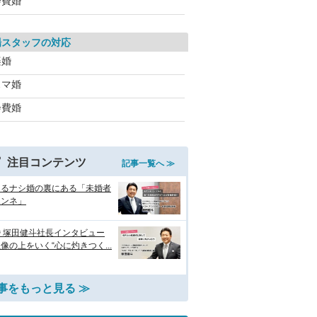
会費婚
場スタッフの対応
楽婚
スマ婚
会費婚
注目コンテンツ
記事一覧へ ≫
えるナシ婚の裏にある「未婚者
ホンネ」
 塚田健斗社長インタビュー
像の上をいく“心に灼きつく...
事をもっと見る ≫