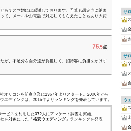
てともてスマ婚には感謝しております。予算も想定内に納ま
サ
とって、メールやお電話で対応してもらえたこともあり大変
75
.5
点
サ
したが、不足分を自分達が負担して、招待客に負担をかけず
オリコンを前身企業に1967年よりスタート。2006年から
ウエディングは、2015年よりランキングを発表しています。
ウ
サービスを利用した
372
人にアンケート調査を実施。
5
社を対象にした「
格安ウエディング
」ランキングを発表