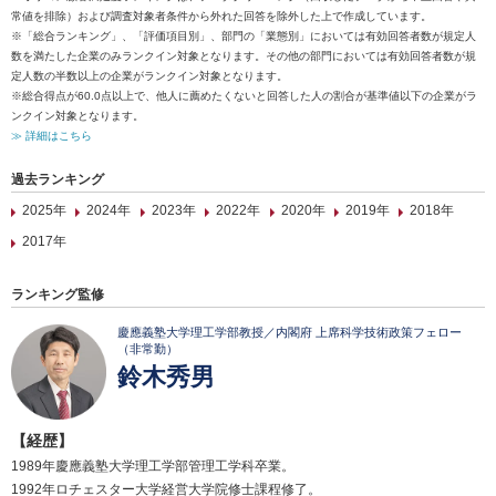
常値を排除）および調査対象者条件から外れた回答を除外した上で作成しています。
※「総合ランキング」、「評価項目別」、部門の「業態別」においては有効回答者数が規定人
数を満たした企業のみランクイン対象となります。その他の部門においては有効回答者数が規
定人数の半数以上の企業がランクイン対象となります。
※総合得点が60.0点以上で、他人に薦めたくないと回答した人の割合が基準値以下の企業がラ
ンクイン対象となります。
≫ 詳細はこちら
過去ランキング
2025年
2024年
2023年
2022年
2020年
2019年
2018年
2017年
ランキング監修
慶應義塾大学理工学部教授／内閣府 上席科学技術政策フェロー
（非常勤）
鈴木秀男
【経歴】
1989年慶應義塾大学理工学部管理工学科卒業。
1992年ロチェスター大学経営大学院修士課程修了。