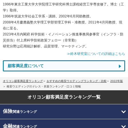
1996年東京工業大学大学院理工学研究科博士課程経営工学専攻修了。博士（工
学）取得。
1996年筑波大学社会工学系・講師。2002年6月同助教授。
2008年4月慶應義塾大学理工学部管理工学科・准教授。2011年4月同教授、現
在に至る。
2023年4月内閣府 科学技術・イノベーション推進事務局参事官（インフラ・防
災担当）付上席科学技術政策フェロー（非常勤）
研究分野は応用統計解析、品質管理、マーケティング。
≫鈴木研究室についての詳細はこちら
顧客満足度について
オリコン顧客満足度ランキング
おすすめの格安ウエディングランキング・比較
2022年版
格安ウエディングのドレス・衣装ランキング・口コミ情報
オリコン顧客満足度
ランキング一覧
保険
関連ランキング
金融
関連ランキング