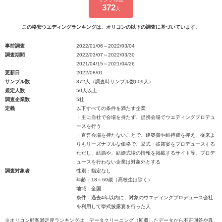
372
人
この格安ウエディングランキングは、オリコンの以下の調査に基づいています。
事前調査
2022/01/06～2022/03/04
調査期間
2022/03/07～2022/03/30
2021/04/15～2021/04/26
更新日
2022/08/01
サンプル数
372人（調査時サンプル数609人）
規定人数
50人以上
調査企業数
5社
定義
以下すべての条件を満たす企業
・主に自社で会場を持たず、提携会場でウエディングプロデュ
ースを行う
・直営会場を持たないことで、建築費や維持費を抑え、従来よ
りもリーズナブルな価格で、挙式・披露宴をプロデュースする
ただし、結婚や、結婚式場の情報を掲載するサイト等、プロデ
ュースを行わない企業は対象外とする
調査対象者
性別：指定なし
年齢：18～69歳（高校生は除く）
地域：全国
条件：過去4年以内に、対象のウエディングプロデュース会社
を利用して挙式披露宴を行った人
※オリコン顧客満足度ランキングは、データクリーニング（回収したデータから不正回答や異