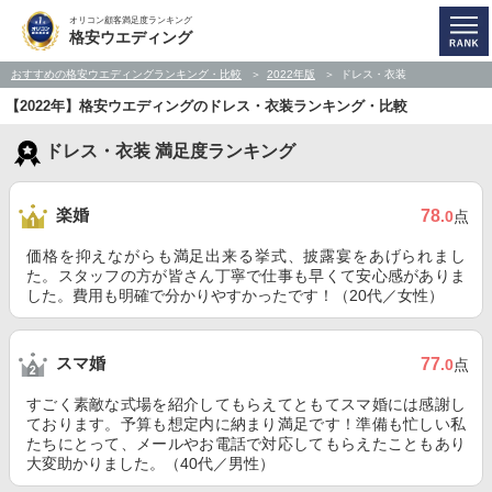
オリコン顧客満足度ランキング
格安ウエディング
おすすめの格安ウエディングランキング・比較
2022年版
ドレス・衣装
【2022年】格安ウエディングのドレス・衣装ランキング・比較
ドレス・衣装 満足度ランキング
楽婚
78
.0
点
価格を抑えながらも満足出来る挙式、披露宴をあげられまし
た。スタッフの方が皆さん丁寧で仕事も早くて安心感がありま
した。費用も明確で分かりやすかったです！（20代／女性）
スマ婚
77
.0
点
すごく素敵な式場を紹介してもらえてともてスマ婚には感謝し
ております。予算も想定内に納まり満足です！準備も忙しい私
たちにとって、メールやお電話で対応してもらえたこともあり
大変助かりました。（40代／男性）