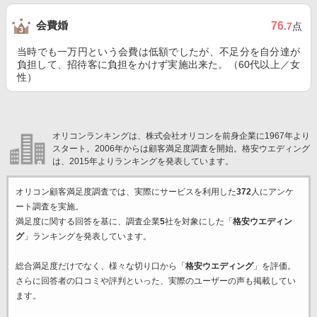
会費婚
76
.7
点
当時でも一万円という会費は低額でしたが、不足分を自分達が
負担して、招待客に負担をかけず実施出来た。（60代以上／女
性）
オリコンランキングは、株式会社オリコンを前身企業に1967年より
スタート。2006年からは顧客満足度調査を開始。格安ウエディング
は、2015年よりランキングを発表しています。
オリコン顧客満足度調査では、実際にサービスを利用した
372
人にアンケ
ート調査を実施。
満足度に関する回答を基に、調査企業
5
社を対象にした「
格安ウエディン
グ
」ランキングを発表しています。
総合満足度だけでなく、様々な切り口から「
格安ウエディング
」を評価。
さらに回答者の口コミや評判といった、実際のユーザーの声も掲載してい
ます。