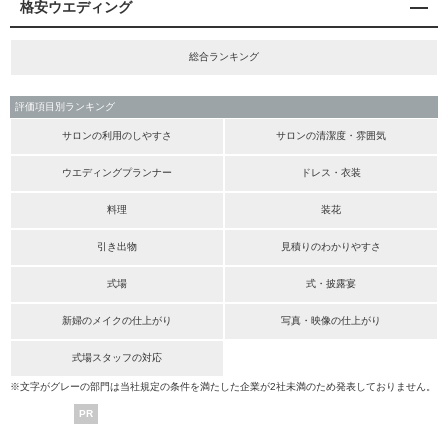
格安ウエディング
総合ランキング
評価項目別ランキング
サロンの利用のしやすさ
サロンの清潔度・雰囲気
ウエディングプランナー
ドレス・衣装
料理
装花
引き出物
見積りのわかりやすさ
式場
式・披露宴
新婦のメイクの仕上がり
写真・映像の仕上がり
式場スタッフの対応
※文字がグレーの部門は当社規定の条件を満たした企業が2社未満のため発表しておりません。
PR