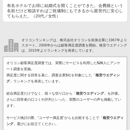
有名ホテルでお得に結婚式を開くことができた。会費婚という
名前だけど相談すればご祝儀制にもできるから親世代に安心し
てもらえた。（20代／女性）
オリコンランキングは、株式会社オリコンを前身企業に1967年より
スタート。2006年からは顧客満足度調査を開始。格安ウエディング
は、2015年よりランキングを発表しています。
オリコン顧客満足度調査では、実際にサービスを利用した
520
人にアンケ
ート調査を実施。
満足度に関する回答を基に、調査企業
5
社を対象にした「
格安ウエディン
グ
」ランキングを発表しています。
総合満足度だけでなく、様々な切り口から「
格安ウエディング
」を評価。
さらに回答者の口コミや評判といった、実際のユーザーの声も掲載してい
ます。
サービス検討の際、“ユーザー満足度”からも比較することで「
格安ウエディ
ング
」選びにお役立てください。