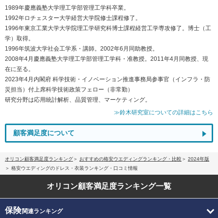
1989年慶應義塾大学理工学部管理工学科卒業。
1992年ロチェスター大学経営大学院修士課程修了。
1996年東京工業大学大学院理工学研究科博士課程経営工学専攻修了。博士（工
学）取得。
1996年筑波大学社会工学系・講師。2002年6月同助教授。
2008年4月慶應義塾大学理工学部管理工学科・准教授。2011年4月同教授、現
在に至る。
2023年4月内閣府 科学技術・イノベーション推進事務局参事官（インフラ・防
災担当）付上席科学技術政策フェロー（非常勤）
研究分野は応用統計解析、品質管理、マーケティング。
≫鈴木研究室についての詳細はこちら
顧客満足度について
オリコン顧客満足度ランキング
おすすめの格安ウエディングランキング・比較
2024年版
格安ウエディングのドレス・衣装ランキング・口コミ情報
オリコン顧客満足度
ランキング一覧
保険
関連ランキング