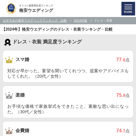
オリコン顧客満足度ランキング
格安ウエディング
おすすめの格安ウエディングランキング・比較
2024年版
ドレス・衣装
【2024年】格安ウエディングのドレス・衣装ランキング・比較
ドレス・衣装 満足度ランキング
スマ婚
77
.6
点
対応が早かった。要望を聞いてくれつつ、提案やアドバイスも
してくれた。（20代／女性）
楽婚
75
.9
点
お手頃な価格で家族挙式をできたこと、素敵な思い出になっ
た。（30代／女性）
会費婚
74
.7
点