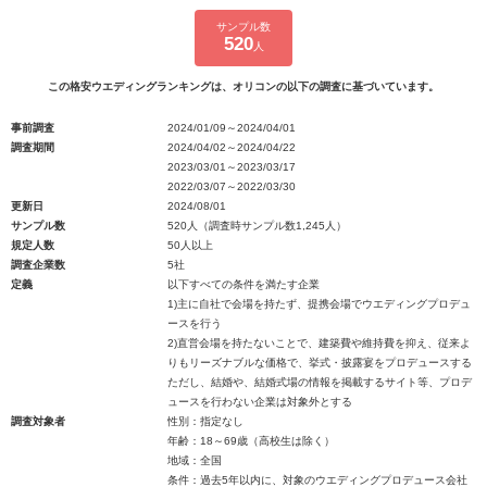
サンプル数
520
人
この格安ウエディングランキングは、オリコンの以下の調査に基づいています。
事前調査
2024/01/09～2024/04/01
調査期間
2024/04/02～2024/04/22
2023/03/01～2023/03/17
2022/03/07～2022/03/30
更新日
2024/08/01
サンプル数
520人（調査時サンプル数1,245人）
規定人数
50人以上
調査企業数
5社
定義
以下すべての条件を満たす企業
1)主に自社で会場を持たず、提携会場でウエディングプロデュ
ースを行う
2)直営会場を持たないことで、建築費や維持費を抑え、従来よ
りもリーズナブルな価格で、挙式・披露宴をプロデュースする
ただし、結婚や、結婚式場の情報を掲載するサイト等、プロデ
ュースを行わない企業は対象外とする
調査対象者
性別：指定なし
年齢：18～69歳（高校生は除く）
地域：全国
条件：過去5年以内に、対象のウエディングプロデュース会社