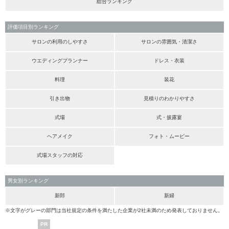
総合ランキング
評価項目別ランキング
サロンの利用のしやすさ
サロンの雰囲気・清潔さ
ウエディングプランナー
ドレス・衣装
料理
装花
引き出物
見積りのわかりやすさ
式場
式・披露宴
ヘアメイク
フォト・ムービー
式場スタッフの対応
男女別ランキング
新郎
新婦
※文字がグレーの部門は当社規定の条件を満たした企業が2社未満のため発表しておりません。
PR