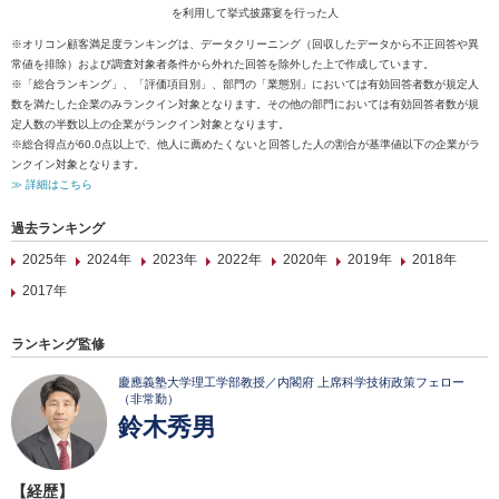
を利用して挙式披露宴を行った人
※オリコン顧客満足度ランキングは、データクリーニング（回収したデータから不正回答や異
常値を排除）および調査対象者条件から外れた回答を除外した上で作成しています。
※「総合ランキング」、「評価項目別」、部門の「業態別」においては有効回答者数が規定人
数を満たした企業のみランクイン対象となります。その他の部門においては有効回答者数が規
定人数の半数以上の企業がランクイン対象となります。
※総合得点が60.0点以上で、他人に薦めたくないと回答した人の割合が基準値以下の企業がラ
ンクイン対象となります。
≫ 詳細はこちら
過去ランキング
2025年
2024年
2023年
2022年
2020年
2019年
2018年
2017年
ランキング監修
慶應義塾大学理工学部教授／内閣府 上席科学技術政策フェロー
（非常勤）
鈴木秀男
【経歴】