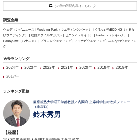
その他の設問内容はこちら
調査企業
ウェディングニュース | Wedding Park（ウエディングパーク） | ぐるなびWEDDING（ぐるな
びウエディング） | 結婚スタイルマガジン | ゼクシィ（サイト） | tokihana（トキハナ） |
Hanayume（ハナユメ） | プラコレウェディング | マイナビウエディング | みんなのウェディン
グ
過去ランキング
2024年
2023年
2022年
2021年
2020年
2019年
2018年
2017年
ランキング監修
慶應義塾大学理工学部教授／内閣府 上席科学技術政策フェロー
（非常勤）
鈴木秀男
【経歴】
1989年慶應義塾大学理工学部管理工学科卒業。