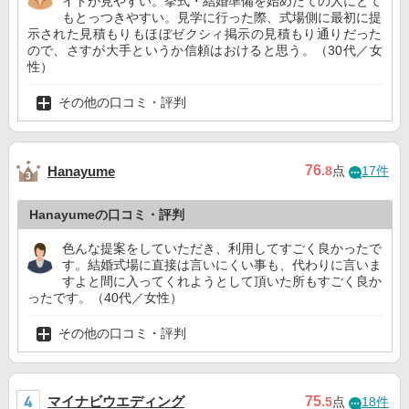
イトが見やすい。挙式・結婚準備を始めたての人にとて
もとっつきやすい。見学に行った際、式場側に最初に提
示された見積もりもほぼゼクシィ掲示の見積もり通りだった
ので、さすが大手というか信頼はおけると思う。（30代／女
性）
その他の口コミ・評判
76
Hanayume
.8
点
17件
Hanayumeの口コミ・評判
色んな提案をしていただき、利用してすごく良かったで
す。結婚式場に直接は言いにくい事も、代わりに言いま
すよと間に入ってくれようとして頂いた所もすごく良か
ったです。（40代／女性）
その他の口コミ・評判
マイナビウエディング
75
.5
点
18件