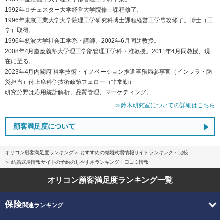
1992年ロチェスター大学経営大学院修士課程修了。
1996年東京工業大学大学院理工学研究科博士課程経営工学専攻修了。博士（工
学）取得。
1996年筑波大学社会工学系・講師。2002年6月同助教授。
2008年4月慶應義塾大学理工学部管理工学科・准教授。2011年4月同教授、現
在に至る。
2023年4月内閣府 科学技術・イノベーション推進事務局参事官（インフラ・防
災担当）付上席科学技術政策フェロー（非常勤）
研究分野は応用統計解析、品質管理、マーケティング。
≫鈴木研究室についての詳細はこちら
顧客満足度について
オリコン顧客満足度ランキング
おすすめの結婚式場情報サイトランキング・比較
結婚式場情報サイトの予約のしやすさランキング・口コミ情報
オリコン顧客満足度
ランキング一覧
保険
関連ランキング