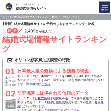
オリコン顧客満足度ランキング
結婚式場情報サイト
おすすめの結婚式場情報サイトランキング・比較
予約のしやすさ
【最新】結婚式場情報サイトの予約のしやすさランキング・比較
／
／
2,409
最
新
名が選んだ
結婚式場情報サイトランキン
グ
オリコン顧客満足度調査の特徴
日本最大級の規模による独自の調査
同ランキングは、実際にサービスを利用した2,409名の消費者の
方々のアンケートを基に、調査企業10社を対象に徹底比較してい
ます。調査概要は
こちら
。
研究機関に提供される信頼のデータ
ソースデータは
国立情報学研究所
を通じて学術研究機関に全て公
開されており、データ監修は慶應義塾大学理工学部教授・
鈴木秀
男
氏が行っています。
オリコンのランキングの概要については
こちら
。