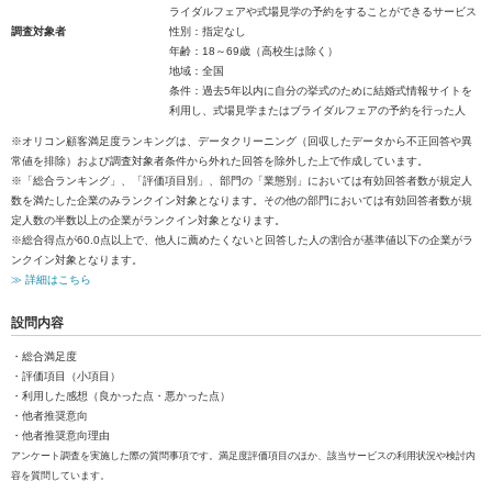
ライダルフェアや式場見学の予約をすることができるサービス
調査対象者
性別：指定なし
年齢：18～69歳（高校生は除く）
地域：全国
条件：過去5年以内に自分の挙式のために結婚式情報サイトを
利用し、式場見学またはブライダルフェアの予約を行った人
※オリコン顧客満足度ランキングは、データクリーニング（回収したデータから不正回答や異
常値を排除）および調査対象者条件から外れた回答を除外した上で作成しています。
※「総合ランキング」、「評価項目別」、部門の「業態別」においては有効回答者数が規定人
数を満たした企業のみランクイン対象となります。その他の部門においては有効回答者数が規
定人数の半数以上の企業がランクイン対象となります。
※総合得点が60.0点以上で、他人に薦めたくないと回答した人の割合が基準値以下の企業がラ
ンクイン対象となります。
≫ 詳細はこちら
設問内容
・総合満足度
・評価項目（小項目）
・利用した感想（良かった点・悪かった点）
・他者推奨意向
・他者推奨意向理由
アンケート調査を実施した際の質問事項です。満足度評価項目のほか、該当サービスの利用状況や検討内
容を質問しています。