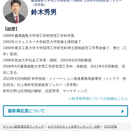
慶應義塾大学理工学部教授／内閣府 上席科学技術政策フェロー
（非常勤）
鈴木秀男
【経歴】
1989年慶應義塾大学理工学部管理工学科卒業。
1992年ロチェスター大学経営大学院修士課程修了。
1996年東京工業大学大学院理工学研究科博士課程経営工学専攻修了。博士（工
学）取得。
1996年筑波大学社会工学系・講師。2002年6月同助教授。
2008年4月慶應義塾大学理工学部管理工学科・准教授。2011年4月同教授、現
在に至る。
2023年4月内閣府 科学技術・イノベーション推進事務局参事官（インフラ・防
災担当）付上席科学技術政策フェロー（非常勤）
研究分野は応用統計解析、品質管理、マーケティング。
≫鈴木研究室についての詳細はこちら
顧客満足度について
オリコン顧客満足度ランキング
おすすめのネット証券ランキング・比較
2022年版