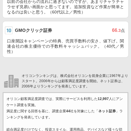
以前の会社からの流れに過ぎないのですが、あまりチャラチャ
ラせず見易い画面かと思ってます。追加投資など作業が簡単と
なるのは良いと思う。（60代以上／男性）
GMOクリック証券
66
.3
点
口座開設キャンペーンの特典、売買手数料の安さ、値下げ。関
連会社の株主優待での手数料キャッシュバック。（40代／男
性）
オリコンランキングは、株式会社オリコンを前身企業に1967年より
スタート。2006年からは顧客満足度調査を開始。ネット証券は、
2006年よりランキングを発表しています。
オリコン顧客満足度調査では、実際にサービスを利用した
12,997
人にアン
ケート調査を実施。
満足度に関する回答を基に、調査企業
44
社を対象にした「
ネット証券
」ラ
ンキングを発表しています。
総合満足度だけでなく、投資スタイル、運用商品、デバイスなど様々な切