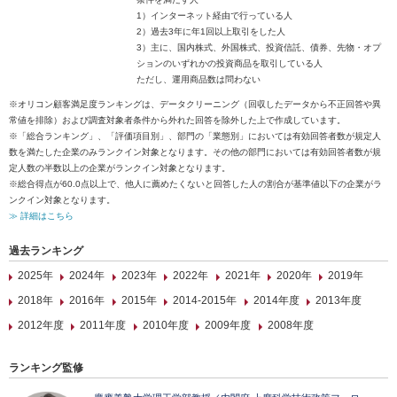
1）インターネット経由で行っている人
2）過去3年に年1回以上取引をした人
3）主に、国内株式、外国株式、投資信託、債券、先物・オプ
ションのいずれかの投資商品を取引している人
ただし、運用商品数は問わない
※オリコン顧客満足度ランキングは、データクリーニング（回収したデータから不正回答や異
常値を排除）および調査対象者条件から外れた回答を除外した上で作成しています。
※「総合ランキング」、「評価項目別」、部門の「業態別」においては有効回答者数が規定人
数を満たした企業のみランクイン対象となります。その他の部門においては有効回答者数が規
定人数の半数以上の企業がランクイン対象となります。
※総合得点が60.0点以上で、他人に薦めたくないと回答した人の割合が基準値以下の企業がラ
ンクイン対象となります。
≫ 詳細はこちら
過去ランキング
2025年
2024年
2023年
2022年
2021年
2020年
2019年
2018年
2016年
2015年
2014-2015年
2014年度
2013年度
2012年度
2011年度
2010年度
2009年度
2008年度
ランキング監修