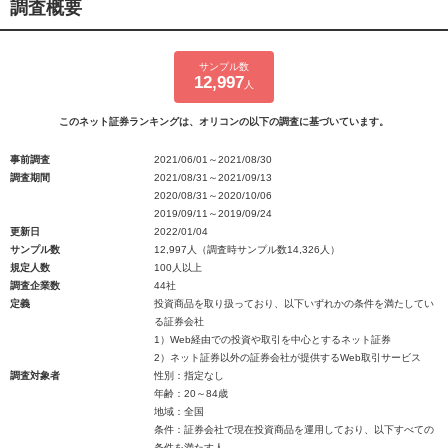
調査概要
サンプル数
12,997
人
このネット証券ランキングは、オリコンの以下の調査に基づいています。
事前調査
2021/06/01～2021/08/30
調査期間
2021/08/31～2021/09/13
2020/08/31～2020/10/06
2019/09/11～2019/09/24
更新日
2022/01/04
サンプル数
12,997人（調査時サンプル数14,326人）
規定人数
100人以上
調査企業数
44社
定義
投資商品を取り扱っており、以下いずれかの条件を満たしてい
る証券会社
1）Web経由での投資や取引を中心とするネット証券
2）ネット証券以外の証券会社が提供するWeb取引サービス
調査対象者
性別：指定なし
年齢：20～84歳
地域：全国
条件：証券会社で現在投資商品を運用しており、以下すべての
条件を満たす人