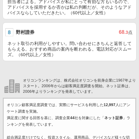
担当者による。アドバイスが私にとって有効な方もいるので、
アドバイスを採用するか否かは私の判断だが、そのようなアド
バイスならしていただきたい。（60代以上／女性）
野村證券
68
.3
点
ネット取引の利用がしやすい。問い合わせにきちんと返答して
もらえる。おすすめ商品の案内を断われる。電話対応がスムー
ズ。（60代以上／女性）
オリコンランキングは、株式会社オリコンを前身企業に1967年より
スタート。2006年からは顧客満足度調査を開始。ネット証券は、
2006年よりランキングを発表しています。
オリコン顧客満足度調査では、実際にサービスを利用した
12,997
人にアン
ケート調査を実施。
満足度に関する回答を基に、調査企業
44
社を対象にした「
ネット証券
」ラ
ンキングを発表しています。
総合満足度だけでなく、投資スタイル、運用商品、デバイスなど様々な切