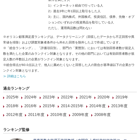
1）インターネット経由で行っている人
2）過去3年に年1回以上取引をした人
3）主に、国内株式、外国株式、投資信託、債券、先物・オプ
ションのいずれかの投資商品を取引している人
ただし、運用商品数は問わない
※オリコン顧客満足度ランキングは、データクリーニング（回収したデータから不正回答や異
常値を排除）および調査対象者条件から外れた回答を除外した上で作成しています。
※「総合ランキング」、「評価項目別」、部門の「業態別」においては有効回答者数が規定人
数を満たした企業のみランクイン対象となります。その他の部門においては有効回答者数が規
定人数の半数以上の企業がランクイン対象となります。
※総合得点が60.0点以上で、他人に薦めたくないと回答した人の割合が基準値以下の企業がラ
ンクイン対象となります。
≫ 詳細はこちら
過去ランキング
2025年
2024年
2023年
2022年
2021年
2020年
2019年
2018年
2016年
2015年
2014-2015年
2014年度
2013年度
2012年度
2011年度
2010年度
2009年度
2008年度
ランキング監修