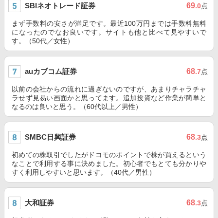
SBIネオトレード証券
69
.0
点
まず手数料の安さが満足です。最近100万円までは手数料無料
になったのでなお良いです。サイトも他と比べて見やすいで
す。（50代／女性）
auカブコム証券
68
.7
点
以前の会社からの流れに過ぎないのですが、あまりチャラチャ
ラせず見易い画面かと思ってます。追加投資など作業が簡単と
なるのは良いと思う。（60代以上／男性）
SMBC日興証券
68
.3
点
初めての株取引でしたがドコモのポイントで株が買えるという
なことで利用する事に決めました。初心者でもとても分かりや
すく利用しやすいと思います。（40代／男性）
大和証券
68
.3
点