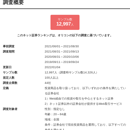
調査概要
サンプル数
12,997
人
このネット証券ランキングは、オリコンの以下の調査に基づいています。
事前調査
2021/06/01～2021/08/30
調査期間
2021/08/31～2021/09/13
2020/08/31～2020/10/06
2019/09/11～2019/09/24
更新日
2022/01/04
サンプル数
12,997人（調査時サンプル数14,326人）
規定人数
100人以上
調査企業数
44社
定義
投資商品を取り扱っており、以下いずれかの条件を満たしてい
る証券会社
1）Web経由での投資や取引を中心とするネット証券
2）ネット証券以外の証券会社が提供するWeb取引サービス
調査対象者
性別：指定なし
年齢：20～84歳
地域：全国
条件：証券会社で現在投資商品を運用しており、以下すべての
条件を満たす人