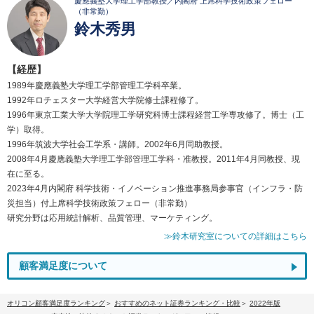
慶應義塾大学理工学部教授／内閣府 上席科学技術政策フェロー
（非常勤）
鈴木秀男
【経歴】
1989年慶應義塾大学理工学部管理工学科卒業。
1992年ロチェスター大学経営大学院修士課程修了。
1996年東京工業大学大学院理工学研究科博士課程経営工学専攻修了。博士（工
学）取得。
1996年筑波大学社会工学系・講師。2002年6月同助教授。
2008年4月慶應義塾大学理工学部管理工学科・准教授。2011年4月同教授、現
在に至る。
2023年4月内閣府 科学技術・イノベーション推進事務局参事官（インフラ・防
災担当）付上席科学技術政策フェロー（非常勤）
研究分野は応用統計解析、品質管理、マーケティング。
≫鈴木研究室についての詳細はこちら
顧客満足度について
オリコン顧客満足度ランキング
おすすめのネット証券ランキング・比較
2022年版