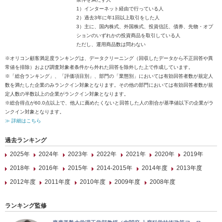
1）インターネット経由で行っている人
2）過去3年に年1回以上取引をした人
3）主に、国内株式、外国株式、投資信託、債券、先物・オプ
ションのいずれかの投資商品を取引している人
ただし、運用商品数は問わない
※オリコン顧客満足度ランキングは、データクリーニング（回収したデータから不正回答や異
常値を排除）および調査対象者条件から外れた回答を除外した上で作成しています。
※「総合ランキング」、「評価項目別」、部門の「業態別」においては有効回答者数が規定人
数を満たした企業のみランクイン対象となります。その他の部門においては有効回答者数が規
定人数の半数以上の企業がランクイン対象となります。
※総合得点が60.0点以上で、他人に薦めたくないと回答した人の割合が基準値以下の企業がラ
ンクイン対象となります。
≫ 詳細はこちら
過去ランキング
2025年
2024年
2023年
2022年
2021年
2020年
2019年
2018年
2016年
2015年
2014-2015年
2014年度
2013年度
2012年度
2011年度
2010年度
2009年度
2008年度
ランキング監修