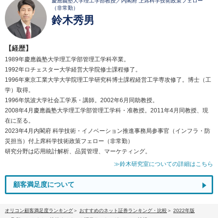
慶應義塾大学理工学部教授／内閣府 上席科学技術政策フェロー
（非常勤）
鈴木秀男
【経歴】
1989年慶應義塾大学理工学部管理工学科卒業。
1992年ロチェスター大学経営大学院修士課程修了。
1996年東京工業大学大学院理工学研究科博士課程経営工学専攻修了。博士（工
学）取得。
1996年筑波大学社会工学系・講師。2002年6月同助教授。
2008年4月慶應義塾大学理工学部管理工学科・准教授。2011年4月同教授、現
在に至る。
2023年4月内閣府 科学技術・イノベーション推進事務局参事官（インフラ・防
災担当）付上席科学技術政策フェロー（非常勤）
研究分野は応用統計解析、品質管理、マーケティング。
≫鈴木研究室についての詳細はこちら
顧客満足度について
オリコン顧客満足度ランキング
おすすめのネット証券ランキング・比較
2022年版