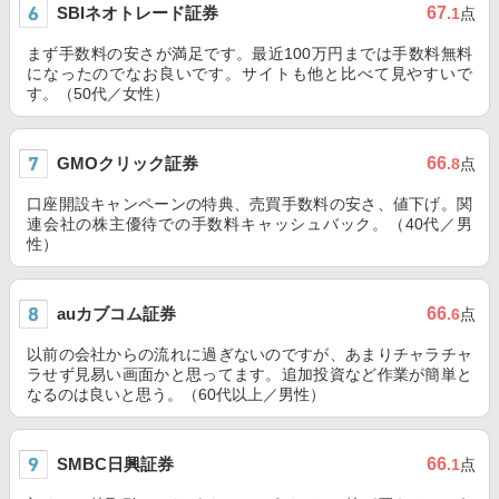
SBIネオトレード証券
67
.1
点
まず手数料の安さが満足です。最近100万円までは手数料無料
になったのでなお良いです。サイトも他と比べて見やすいで
す。（50代／女性）
GMOクリック証券
66
.8
点
口座開設キャンペーンの特典、売買手数料の安さ、値下げ。関
連会社の株主優待での手数料キャッシュバック。（40代／男
性）
auカブコム証券
66
.6
点
以前の会社からの流れに過ぎないのですが、あまりチャラチャ
ラせず見易い画面かと思ってます。追加投資など作業が簡単と
なるのは良いと思う。（60代以上／男性）
SMBC日興証券
66
.1
点