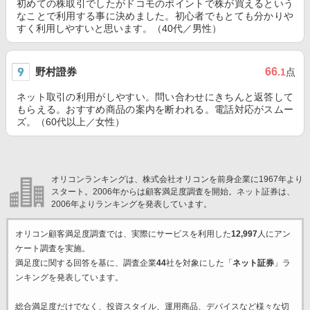
初めての株取引でしたがドコモのポイントで株が買えるという
なことで利用する事に決めました。初心者でもとても分かりや
すく利用しやすいと思います。（40代／男性）
野村證券
66
.1
点
ネット取引の利用がしやすい。問い合わせにきちんと返答して
もらえる。おすすめ商品の案内を断われる。電話対応がスムー
ズ。（60代以上／女性）
オリコンランキングは、株式会社オリコンを前身企業に1967年より
スタート。2006年からは顧客満足度調査を開始。ネット証券は、
2006年よりランキングを発表しています。
オリコン顧客満足度調査では、実際にサービスを利用した
12,997
人にアン
ケート調査を実施。
満足度に関する回答を基に、調査企業
44
社を対象にした「
ネット証券
」ラ
ンキングを発表しています。
総合満足度だけでなく、投資スタイル、運用商品、デバイスなど様々な切