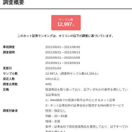
調査概要
サンプル数
12,997
人
このネット証券ランキングは、オリコンの以下の調査に基づいています。
事前調査
2021/06/01～2021/08/30
調査期間
2021/08/31～2021/09/13
2020/08/31～2020/10/06
2019/09/11～2019/09/24
更新日
2022/01/04
サンプル数
12,997人（調査時サンプル数14,326人）
規定人数
100人以上
調査企業数
44社
定義
投資商品を取り扱っており、以下いずれかの条件を満たしてい
る証券会社
1）Web経由での投資や取引を中心とするネット証券
2）ネット証券以外の証券会社が提供するWeb取引サービス
調査対象者
性別：指定なし
年齢：20～84歳
地域：全国
条件：証券会社で現在投資商品を運用しており、以下すべての
条件を満たす人