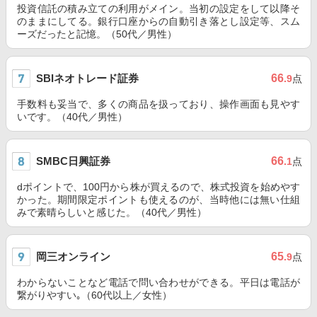
投資信託の積み立ての利用がメイン。当初の設定をして以降そ
のままにしてる。銀行口座からの自動引き落とし設定等、スム
ーズだったと記憶。（50代／男性）
SBIネオトレード証券
66
.9
点
手数料も妥当で、多くの商品を扱っており、操作画面も見やす
いです。（40代／男性）
SMBC日興証券
66
.1
点
dポイントで、100円から株が買えるので、株式投資を始めやす
かった。期間限定ポイントも使えるのが、当時他には無い仕組
みで素晴らしいと感じた。（40代／男性）
岡三オンライン
65
.9
点
わからないことなど電話で問い合わせができる。平日は電話が
繋がりやすい｡（60代以上／女性）