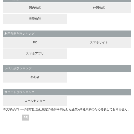
国内株式
外国株式
投資信託
利用形態別ランキング
PC
スマホサイト
スマホアプリ
レベル別ランキング
初心者
サポート別ランキング
コールセンター
※文字がグレーの部門は当社規定の条件を満たした企業が2社未満のため発表しておりません。
PR