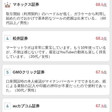
マネックス証券
68
.5
点
取引開始（利用契約）のハードルが低く、ガラケーから利用し
始めたのでおかげで基本的なツールの把握は出来ている。（60
代以上／男性）
松井証券
68
.2
点
マーケットラボは非常に重宝しています。もう10年使っている
が、不便は感じないです。最近はYouTubeの動画も楽しく拝見
しています。（20代／女性）
GMOクリック証券
67
.5
点
口座開設時の本人確認がマイナンバーカードでできるため、紙
による書類の記入や印鑑の押印が不要だったので便利であっ
た。（30代／男性）
auカブコム証券
67
.3
点