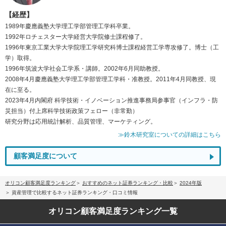
【経歴】
1989年慶應義塾大学理工学部管理工学科卒業。
1992年ロチェスター大学経営大学院修士課程修了。
1996年東京工業大学大学院理工学研究科博士課程経営工学専攻修了。博士（工
学）取得。
1996年筑波大学社会工学系・講師。2002年6月同助教授。
2008年4月慶應義塾大学理工学部管理工学科・准教授。2011年4月同教授、現
在に至る。
2023年4月内閣府 科学技術・イノベーション推進事務局参事官（インフラ・防
災担当）付上席科学技術政策フェロー（非常勤）
研究分野は応用統計解析、品質管理、マーケティング。
≫鈴木研究室についての詳細はこちら
顧客満足度について
オリコン顧客満足度ランキング
おすすめのネット証券ランキング・比較
2024年版
資産管理で比較するネット証券ランキング・口コミ情報
オリコン顧客満足度
ランキング一覧