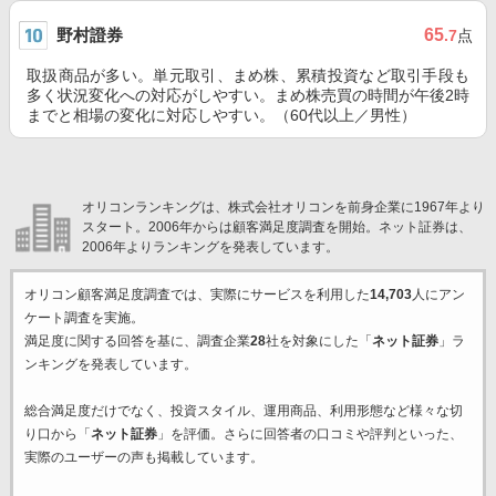
野村證券
65
.7
点
取扱商品が多い。単元取引、まめ株、累積投資など取引手段も
多く状況変化への対応がしやすい。まめ株売買の時間が午後2時
までと相場の変化に対応しやすい。（60代以上／男性）
オリコンランキングは、株式会社オリコンを前身企業に1967年より
スタート。2006年からは顧客満足度調査を開始。ネット証券は、
2006年よりランキングを発表しています。
オリコン顧客満足度調査では、実際にサービスを利用した
14,703
人にアン
ケート調査を実施。
満足度に関する回答を基に、調査企業
28
社を対象にした「
ネット証券
」ラ
ンキングを発表しています。
総合満足度だけでなく、投資スタイル、運用商品、利用形態など様々な切
り口から「
ネット証券
」を評価。さらに回答者の口コミや評判といった、
実際のユーザーの声も掲載しています。