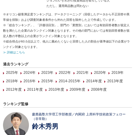
ションのいずれかの投資商品を取引している人
ただし、運用商品数は問わない
※オリコン顧客満足度ランキングは、データクリーニング（回収したデータから不正回答や異
常値を排除）および調査対象者条件から外れた回答を除外した上で作成しています。
※「総合ランキング」、「評価項目別」、部門の「業態別」においては有効回答者数が規定人
数を満たした企業のみランクイン対象となります。その他の部門においては有効回答者数が規
定人数の半数以上の企業がランクイン対象となります。
※総合得点が60.0点以上で、他人に薦めたくないと回答した人の割合が基準値以下の企業がラ
ンクイン対象となります。
≫ 詳細はこちら
過去ランキング
2025年
2024年
2023年
2022年
2021年
2020年
2019年
2018年
2016年
2015年
2014-2015年
2014年度
2013年度
2012年度
2011年度
2010年度
2009年度
2008年度
ランキング監修
慶應義塾大学理工学部教授／内閣府 上席科学技術政策フェロー
（非常勤）
鈴木秀男