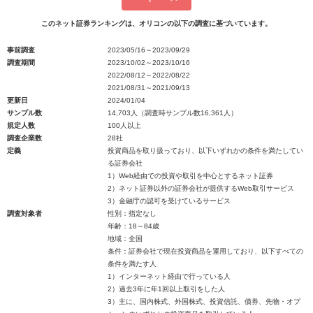
このネット証券ランキングは、オリコンの以下の調査に基づいています。
事前調査
2023/05/16～2023/09/29
調査期間
2023/10/02～2023/10/16
2022/08/12～2022/08/22
2021/08/31～2021/09/13
更新日
2024/01/04
サンプル数
14,703人（調査時サンプル数16,361人）
規定人数
100人以上
調査企業数
28社
定義
投資商品を取り扱っており、以下いずれかの条件を満たしてい
る証券会社
1）Web経由での投資や取引を中心とするネット証券
2）ネット証券以外の証券会社が提供するWeb取引サービス
3）金融庁の認可を受けているサービス
調査対象者
性別：指定なし
年齢：18～84歳
地域：全国
条件：証券会社で現在投資商品を運用しており、以下すべての
条件を満たす人
1）インターネット経由で行っている人
2）過去3年に年1回以上取引をした人
3）主に、国内株式、外国株式、投資信託、債券、先物・オプ