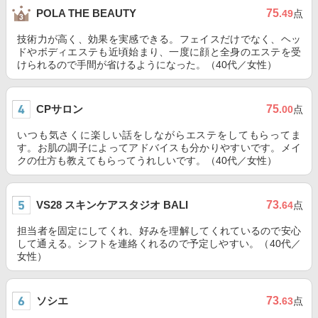
75
POLA THE BEAUTY
.49
点
技術力が高く、効果を実感できる。フェイスだけでなく、ヘッ
ドやボディエステも近頃始まり、一度に顔と全身のエステを受
けられるので手間が省けるようになった。（40代／女性）
CPサロン
75
.00
点
いつも気さくに楽しい話をしながらエステをしてもらってま
す。お肌の調子によってアドバイスも分かりやすいです。メイ
クの仕方も教えてもらってうれしいです。（40代／女性）
VS28 スキンケアスタジオ BALI
73
.64
点
担当者を固定にしてくれ、好みを理解してくれているので安心
して通える。シフトを連絡くれるので予定しやすい。（40代／
女性）
ソシエ
73
.63
点