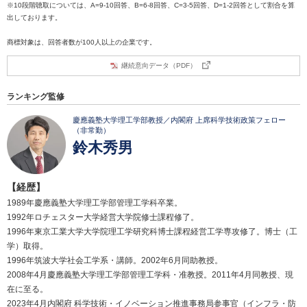
※10段階聴取については、A=9-10回答、B=6-8回答、C=3-5回答、D=1-2回答として割合を算
出しております。
商標対象は、回答者数が100人以上の企業です。
継続意向データ（PDF）
ランキング監修
慶應義塾大学理工学部教授／内閣府 上席科学技術政策フェロー
（非常勤）
鈴木秀男
【経歴】
1989年慶應義塾大学理工学部管理工学科卒業。
1992年ロチェスター大学経営大学院修士課程修了。
1996年東京工業大学大学院理工学研究科博士課程経営工学専攻修了。博士（工
学）取得。
1996年筑波大学社会工学系・講師。2002年6月同助教授。
2008年4月慶應義塾大学理工学部管理工学科・准教授。2011年4月同教授、現
在に至る。
2023年4月内閣府 科学技術・イノベーション推進事務局参事官（インフラ・防