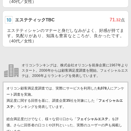
（40代／女性）
エステティックTBC
71
.32
点
エステティシャンのマナーと身だしなみがよく、好感が持てま
す。気配りがあり、知識も豊富なところが、良かったです。
（40代／女性）
オリコンランキングは、株式会社オリコンを前身企業に1967年より
スタート。2006年からは顧客満足度調査を開始。フェイシャルエス
テは、2006年よりランキングを発表しています。
オリコン顧客満足度調査では、実際にサービスを利用した
8,078
人にアンケ
ート調査を実施。
満足度に関する回答を基に、調査企業
35
社を対象にした「
フェイシャルエ
ステ
」ランキングを発表しています。
総合満足度だけでなく、様々な切り口から「
フェイシャルエステ
」を評
価。さらに回答者の口コミや評判といった、実際のユーザーの声も掲載し