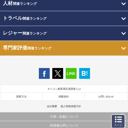
人材
関連ランキング
トラベル
関連ランキング
レジャー
関連ランキング
専門家評価
関連ランキング
オリコン顧客満足度調査とは
調査方法
掲載規約
お問い合わせ
会社概要
個人情報保護方針
引用・転載について
もくじ
利用者の声について
当サイトで公開されている情報（文字、写真、イラスト、画像データ等）及びこれらの配置・