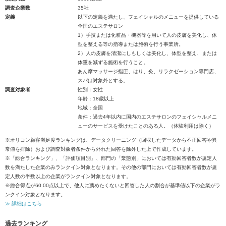
調査企業数
35社
定義
以下の定義を満たし、フェイシャルのメニューを提供している
全国のエステサロン
1）手技または化粧品・機器等を用いて人の皮膚を美化し、体
型を整える等の指導または施術を行う事業所。
2）人の皮膚を清潔にしもしくは美化し、体型を整え、または
体重を減ずる施術を行うこと。
あん摩マッサージ指圧、はり、灸、リラクゼーション専門店、
スパは対象外とする。
調査対象者
性別：女性
年齢：18歳以上
地域：全国
条件：過去4年以内に国内のエステサロンのフェイシャルメニ
ューのサービスを受けたことのある人。（体験利用は除く）
※オリコン顧客満足度ランキングは、データクリーニング（回収したデータから不正回答や異
常値を排除）および調査対象者条件から外れた回答を除外した上で作成しています。
※「総合ランキング」、「評価項目別」、部門の「業態別」においては有効回答者数が規定人
数を満たした企業のみランクイン対象となります。その他の部門においては有効回答者数が規
定人数の半数以上の企業がランクイン対象となります。
※総合得点が60.00点以上で、他人に薦めたくないと回答した人の割合が基準値以下の企業がラ
ンクイン対象となります。
≫ 詳細はこちら
過去ランキング