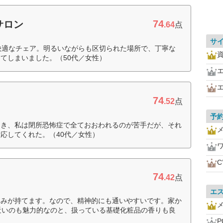
74
サロン
.64
点
サ
快適なチェア。明るいながらも区切られた場所で、丁寧な
てしまいました。（50代／女性）
74
.52
点
予
とき、私は閉所恐怖症で全ておおわれるのが苦手だが、それ
応してくれた。（40代／女性）
C
74
.42
点
エ
しみが持てます。なので、精神的にも通いやすいです。家か
近いのも魅力的なのと、扱っている基礎化粧品の香りも良
P