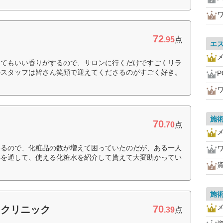
72
.95
点
エ
とてもいい香りがするので、サロンに行くだけですごくリラ
のスタッフは皆さん笑顔で迎えてくださるのがすごく好き。
P
施
70
.70
点
わるので、化粧品の数が増えて困っていたのだが、ある一人
年を通して、使える化粧水を紹介して貰えて大変助かってい
施
70
ィクリニック
.39
点