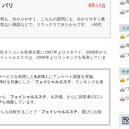
69
・パリ
.13
点
V
説明も、分かりやすく、こちらの質問にも、分かりやすく教
気ない雑談などで、リラックスできたからです。（40代
コ
オリコンを前身企業に1967年よりスタート。2006年から
イシャルエステは、2006年よりランキングを発表していま
サ
サービスを利用した
8,078
人にアンケート調査を実施。
35
社を対象にした「
フェイシャルエステ
」ランキングを発
から「
フェイシャルエステ
」を評価。さらに回答者の口コ
声も掲載しています。
からも比較することで「
フェイシャルエステ
」選びにお役