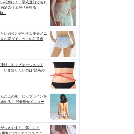
しい花嫁に！ 挙式直前でもＯ
＆満足の仕上がりを得る
a...
せたい部位と好相性な痩身メニ
ー＆お家ダイエットの注意点
肪凍結にキャビテーションま
 いま知りたいのは“効果の...
るんだ二の腕、ヒップラインを
締める！ 部分痩せメニュー
肪がつきやすく、落ちにく
お腹痩せ”のテクニックとは