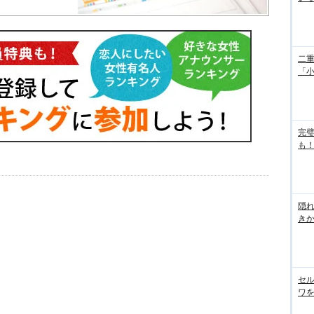
二重
「
完
も！
隠れ
き
セル
ワを