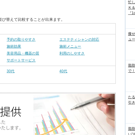
忙
Ｋ
『1d
並び替えて比較することが出来ます。
痩
ュ
予約の取りやすさ
エステティシャンの対応
施術効果
施術メニュー
美容用品・機器の質
利用のしやすさ
サポートサービス
脂
で！
30代
40代
た
引き
脂
い“