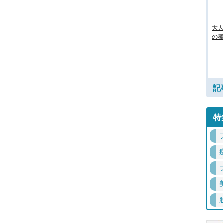
大人
の
記
特