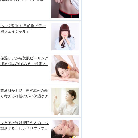
あごを撃退！ 目的別で選ぶ
小顔フェイシャル」
璧保湿ケアから美肌ピーリング
 肌の悩み別でみる「最新フ...
乾燥肌かも!? 美容成分の働
から考える相性のいい保湿ケア
フケアは逆効果!? たるみ、シ
撃退する正しい「リフトア...